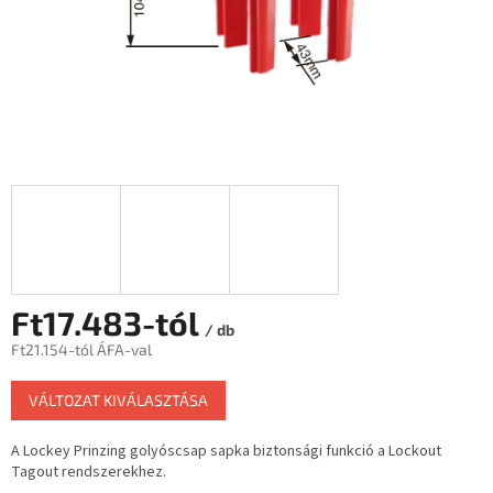
Ft17.483
-tól
/ db
Ft21.154
-tól ÁFA-val
Egységár:
VÁLTOZAT KIVÁLASZTÁSA
A Lockey Prinzing golyóscsap sapka biztonsági funkció a Lockout
Tagout rendszerekhez.