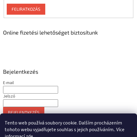
FELIRATKOZÁS
Online fizetési lehetőséget biztosítunk
Bejelentkezés
E-mail
Jelszó
BEJELENTKEZÉS
Új regisztráció
Elfelejtett jelszó
Tento web používá soubory cookie. Dalším procházením
tohoto webu vyjadřujete souhlas s jejich používáním.. Více
informací
zde
.