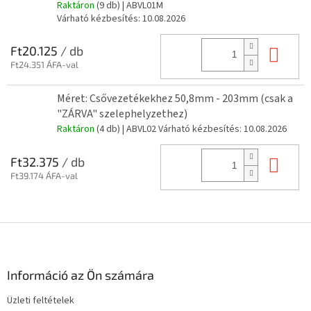
Raktáron
(9 db)
| ABVL01M
Várható kézbesítés:
10.08.2026
Kos
Ft20.125
/ db
Ft24.351 ÁFA-val
Méret: Csővezetékekhez 50,8mm - 203mm (csak a
"ZÁRVA" szelephelyzethez)
Raktáron
(4 db)
| ABVL02
Várható kézbesítés:
10.08.2026
Kos
Ft32.375
/ db
Ft39.174 ÁFA-val
L
á
b
l
Információ az Ön számára
é
Üzleti feltételek
c