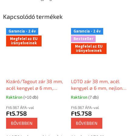
Kapcsolódó termékek
Garancia - 2 év
Garancia - 2 év
Megfelel az EU
Bestseller
irányelveinek
Megfelel az EU
irányelveinek
Kizáró/Tagout zár 38 mm,
LOTO zár 38 mm, acél
acél kengyel ⌀ 6 mm,
kengyel ⌀ 6 mm, nejlon
nejlon test (nem
test (nem vezetőképes),
Raktáron
(>10 db)
Raktáron
(7 db)
vezetőképes), egyenes él,
LOCKEY forma
EN címke
Ft6.967 ÁFA-val
(szabadalmaztatott)
Ft6.967 ÁFA-val
Ft5.758
Ft5.758
BŐVEBBEN
BŐVEBBEN