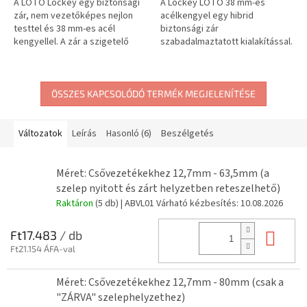
A LOTO Lockey egy biztonsági
A Lockey LOTO 38 mm-es
zár, nem vezetőképes nejlon
acélkengyel egy hibrid
testtel és 38 mm-es acél
biztonsági zár
kengyellel. A zár a szigetelő
szabadalmaztatott kialakítással.
tulajdonságokat mechanikai
Nem vezetőképes nejlon teste
szilárdsággal ötvözi, és
védelmet nyújt az áramütés
Lockout...
ellen, míg az acélkengyel...
ÖSSZES KAPCSOLÓDÓ TERMÉK MEGJELENÍTÉSE
Változatok
Leírás
Hasonló (6)
Beszélgetés
Méret: Csővezetékekhez 12,7mm - 63,5mm (a
szelep nyitott és zárt helyzetben reteszelhető)
Raktáron
(5 db)
| ABVL01
Várható kézbesítés:
10.08.2026
Kos
Ft17.483
/ db
Ft21.154 ÁFA-val
Méret: Csővezetékekhez 12,7mm - 80mm (csak a
"ZÁRVA" szelephelyzethez)