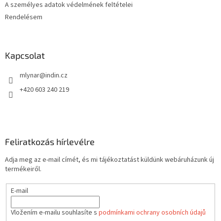
A személyes adatok védelmének feltételei
Rendelésem
Kapcsolat
mlynar
@
indin.cz
+420 603 240 219
Feliratkozás hírlevélre
Adja meg az e-mail címét, és mi tájékoztatást küldünk webáruházunk új
termékeiről.
E-mail
Vložením e-mailu souhlasíte s
podmínkami ochrany osobních údajů