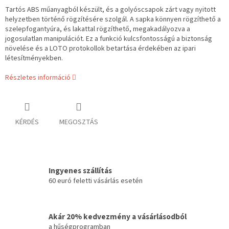
Tartós ABS műanyagból készült, és a golyóscsapok zárt vagy nyitott
helyzetben történő rögzítésére szolgál. A sapka könnyen rögzíthető a
szelepfogantyúra, és lakattal rögzíthető, megakadályozva a
jogosulatlan manipulációt. Ez a funkció kulcsfontosságú a biztonság
növelése és a LOTO protokollok betartása érdekében az ipari
létesítményekben.
Részletes információ
KÉRDÉS
MEGOSZTÁS
Ingyenes szállítás
60 euró feletti vásárlás esetén
Akár 20% kedvezmény a vásárlásodból
a hűségprogramban