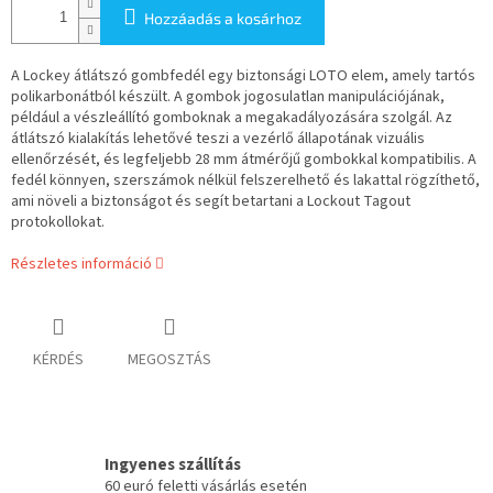
Hozzáadás a kosárhoz
A Lockey átlátszó gombfedél egy biztonsági LOTO elem, amely tartós
polikarbonátból készült. A gombok jogosulatlan manipulációjának,
például a vészleállító gomboknak a megakadályozására szolgál. Az
átlátszó kialakítás lehetővé teszi a vezérlő állapotának vizuális
ellenőrzését, és legfeljebb 28 mm átmérőjű gombokkal kompatibilis. A
fedél könnyen, szerszámok nélkül felszerelhető és lakattal rögzíthető,
ami növeli a biztonságot és segít betartani a Lockout Tagout
protokollokat.
Részletes információ
KÉRDÉS
MEGOSZTÁS
Ingyenes szállítás
60 euró feletti vásárlás esetén