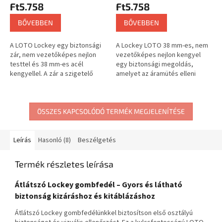
Ft5.758
Ft5.758
BŐVEBBEN
BŐVEBBEN
A LOTO Lockey egy biztonsági
A Lockey LOTO 38 mm-es, nem
zár, nem vezetőképes nejlon
vezetőképes nejlon kengyel
testtel és 38 mm-es acél
egy biztonsági megoldás,
kengyellel. A zár a szigetelő
amelyet az áramütés elleni
tulajdonságokat mechanikai
védelemre terveztek a ki- és
szilárdsággal ötvözi, és
kitáblázó záraknál. A zár nem
Lockout...
vezetőképes...
ÖSSZES KAPCSOLÓDÓ TERMÉK MEGJELENÍTÉSE
Leírás
Hasonló (8)
Beszélgetés
Termék részletes leírása
Átlátszó Lockey gombfedél – Gyors és látható
biztonság kizáráshoz és kitáblázáshoz
Átlátszó Lockey gombfedélünkkel biztosítson első osztályú