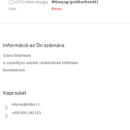
?
LOTO elem anyaga
:
Műanyag (polikarbonát)
Szín
:
Piros
L
á
b
l
Információ az Ön számára
é
Üzleti feltételek
c
A személyes adatok védelmének feltételei
Rendelésem
Kapcsolat
mlynar
@
indin.cz
+420 603 240 219