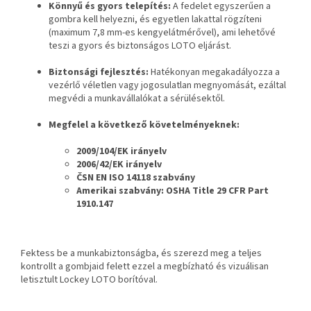
Könnyű és gyors telepítés:
A fedelet egyszerűen a
gombra kell helyezni, és egyetlen lakattal rögzíteni
(maximum 7,8 mm-es kengyelátmérővel), ami lehetővé
teszi a gyors és biztonságos LOTO eljárást.
Biztonsági fejlesztés:
Hatékonyan megakadályozza a
vezérlő véletlen vagy jogosulatlan megnyomását, ezáltal
megvédi a munkavállalókat a sérülésektől.
Megfelel a következő követelményeknek:
2009/104/EK irányelv
2006/42/EK irányelv
ČSN EN ISO 14118 szabvány
Amerikai szabvány: OSHA Title 29 CFR Part
1910.147
Fektess be a munkabiztonságba, és szerezd meg a teljes
kontrollt a gombjaid felett ezzel a megbízható és vizuálisan
letisztult Lockey LOTO borítóval.