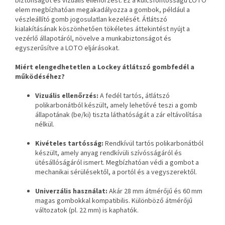
biztonságot és vizuális ellenőrzést. Ez a kulcsfontosságú LOTO
elem megbízhatóan megakadályozza a gombok, például a
vészleállító gomb jogosulatlan kezelését. Átlátszó
kialakításának köszönhetően tökéletes áttekintést nyújt a
vezérlő állapotáról, növelve a munkabiztonságot és
egyszerűsítve a LOTO eljárásokat.
Miért elengedhetetlen a Lockey átlátszó gombfedél a
működéséhez?
Vizuális ellenőrzés:
A fedél tartós, átlátszó
polikarbonátból készült, amely lehetővé teszi a gomb
állapotának (be/ki) tiszta láthatóságát a zár eltávolítása
nélkül.
Kivételes tartósság:
Rendkívül tartós polikarbonátból
készült, amely anyag rendkívüli szívósságáról és
ütésállóságáról ismert. Megbízhatóan védi a gombot a
mechanikai sérülésektől, a portól és a vegyszerektől.
Univerzális használat:
Akár 28 mm átmérőjű és 60 mm
magas gombokkal kompatibilis. Különböző átmérőjű
változatok (pl. 22 mm) is kaphatók.