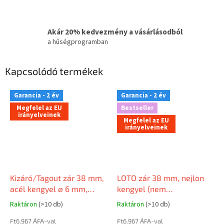
Akár 20% kedvezmény a vásárlásodból
a hűségprogramban
Kapcsolódó termékek
Garancia - 2 év
Garancia - 2 év
Megfelel az EU
Bestseller
irányelveinek
Megfelel az EU
irányelveinek
Kizáró/Tagout zár 38 mm,
LOTO zár 38 mm, nejlon
acél kengyel ⌀ 6 mm,
kengyel (nem
nejlon test (nem
vezetőképes) ⌀ 6 mm,
Raktáron
(>10 db)
Raktáron
(>10 db)
vezetőképes), egyenes él,
nejlon test (nem
EN címke
Ft6.967 ÁFA-val
vezetőképes), egyenes él
Ft6.967 ÁFA-val