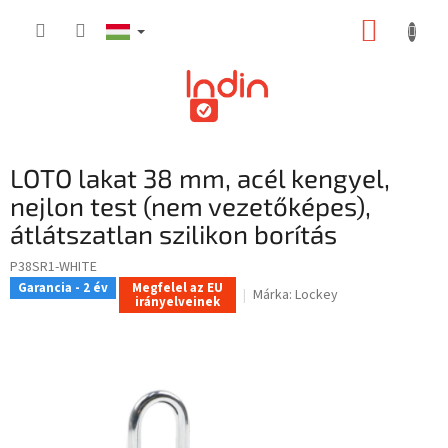
Ugrás
KOSÁR
a
fő
tartalomhoz
LOTO lakat 38 mm, acél kengyel,
nejlon test (nem vezetőképes),
átlátszatlan szilikon borítás
P38SR1-WHITE
Garancia - 2 év
Megfelel az EU
Márka:
Lockey
irányelveinek