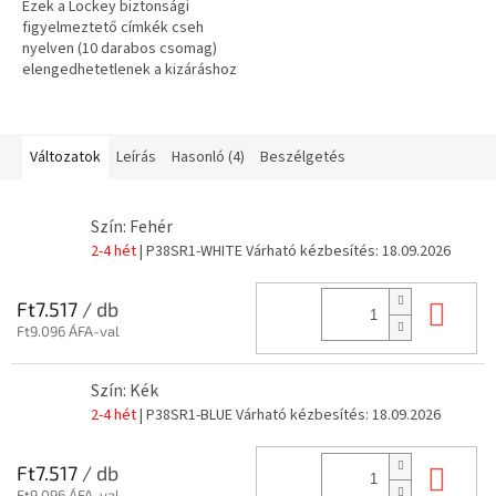
Ezek a Lockey biztonsági
figyelmeztető címkék cseh
nyelven (10 darabos csomag)
elengedhetetlenek a kizáráshoz
és kitáblázáshoz (LOTO).
Laminált műanyagból készültek,
tartósak,...
Változatok
Leírás
Hasonló (4)
Beszélgetés
Szín: Fehér
2-4 hét
| P38SR1-WHITE
Várható kézbesítés:
18.09.2026
Kos
Ft7.517
/ db
Ft9.096 ÁFA-val
Szín: Kék
2-4 hét
| P38SR1-BLUE
Várható kézbesítés:
18.09.2026
Kos
Ft7.517
/ db
Ft9.096 ÁFA-val