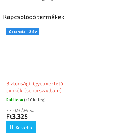
Kapcsolódó termékek
Garancia - 2 év
Biztonsági figyelmeztető
címkék Csehországban (10
darabos csomag)
Raktáron
(>10 köteg)
Ft4.023 ÁFA-val
Ft3.325
Kosárba