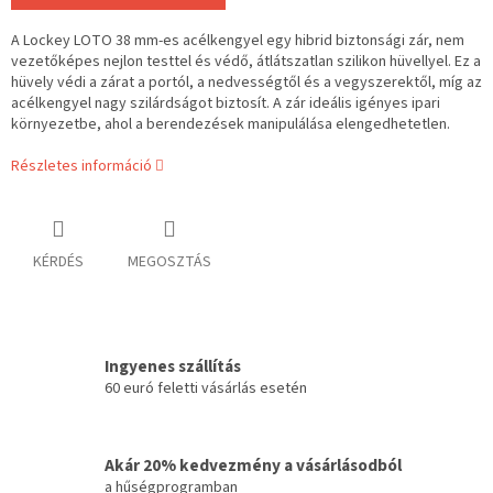
A Lockey LOTO 38 mm-es acélkengyel egy hibrid biztonsági zár, nem
vezetőképes nejlon testtel és védő, átlátszatlan szilikon hüvellyel. Ez a
hüvely védi a zárat a portól, a nedvességtől és a vegyszerektől, míg az
acélkengyel nagy szilárdságot biztosít. A zár ideális igényes ipari
környezetbe, ahol a berendezések manipulálása elengedhetetlen.
Részletes információ
KÉRDÉS
MEGOSZTÁS
Ingyenes szállítás
60 euró feletti vásárlás esetén
Akár 20% kedvezmény a vásárlásodból
a hűségprogramban