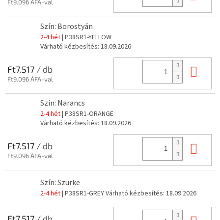
Ft9.096 ÁFA-val
Szín: Borostyán
2-4 hét
| P38SR1-YELLOW
Várható kézbesítés:
18.09.2026
Kos
Ft7.517
/ db
Ft9.096 ÁFA-val
Szín: Narancs
2-4 hét
| P38SR1-ORANGE
Várható kézbesítés:
18.09.2026
Kos
Ft7.517
/ db
Ft9.096 ÁFA-val
Szín: Szürke
2-4 hét
| P38SR1-GREY
Várható kézbesítés:
18.09.2026
Ft7.517
/ db