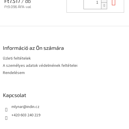
Kos
Ft7.517
/ db
Ft9.096 ÁFA-val
L
á
b
l
Információ az Ön számára
é
Üzleti feltételek
c
A személyes adatok védelmének feltételei
Rendelésem
Kapcsolat
mlynar
@
indin.cz
+420 603 240 219