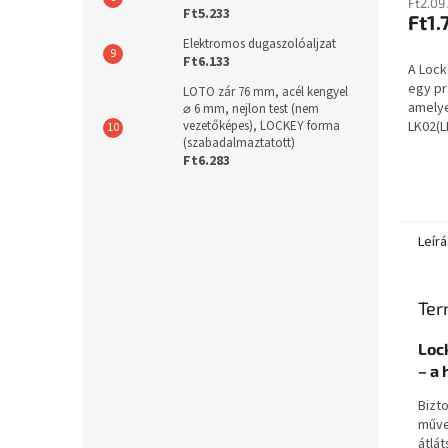
Ft2.09
Ft5.233
Ft1.
Elektromos dugaszolóaljzat
Ft6.133
A Lock
egy pr
LOTO zár 76 mm, acél kengyel
amelye
⌀ 6 mm, nejlon test (nem
vezetőképes), LOCKEY forma
LK02(L
(szabadalmaztatott)
dobozo
Ft6.283
készle
stabil é
Leírá
Ter
Loc
– a
Bizt
műve
átlá