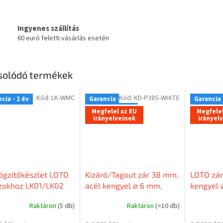
Ingyenes szállítás
60 euró feletti vásárlás esetén
solódó termékek
Kód:
LK-WMC
Kód:
KD-P38S-WHITE
cia - 2 év
Garancia - 2 év
Garancia 
Megfelel az EU
Megfelel
irányelveinek
irányel
rögzítőkészlet LOTO
Kizáró/Tagout zár 38 mm,
LOTO zár
zokhoz LK01/LK02
acél kengyel ⌀ 6 mm,
kengyel 
nejlon test (nem
test (ne
Raktáron
(5 db)
Raktáron
(>10 db)
vezetőképes), egyenes él,
egyenes 
EN címke