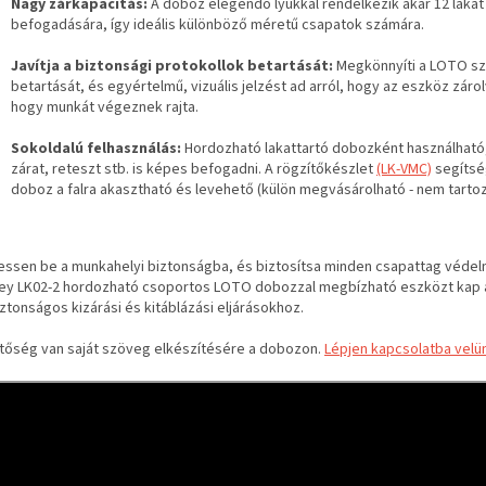
Nagy zárkapacitás:
A doboz elegendő lyukkal rendelkezik akár 12 lakat
befogadására, így ideális különböző méretű csapatok számára.
Javítja a biztonsági protokollok betartását:
Megkönnyíti a LOTO sz
betartását, és egyértelmű, vizuális jelzést ad arról, hogy az eszköz zárol
hogy munkát végeznek rajta.
Sokoldalú felhasználás:
Hordozható lakattartó dobozként használható
zárat, reteszt stb. is képes befogadni. A rögzítőkészlet
(LK-VMC)
segítsé
doboz a falra akasztható és levehető (külön megvásárolható - nem tartoz
essen be a munkahelyi biztonságba, és biztosítsa minden csapattag védel
ey LK02-2 hordozható csoportos LOTO dobozzal megbízható eszközt kap 
ztonságos kizárási és kitáblázási eljárásokhoz.
tőség van saját szöveg elkészítésére a dobozon.
Lépjen kapcsolatba velü