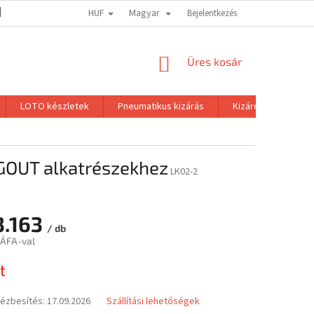
HUF
Magyar
RENDELÉSEM
Bejelentkezés
KOSÁR
Üres kosár
LOTO készletek
Pneumatikus kizárás
Kizáró lakattöbbs
GOUT alkatrészekhez
LK02-2
3.163
/ db
 ÁFA-val
:
t
kézbesítés:
17.09.2026
Szállítási lehetőségek