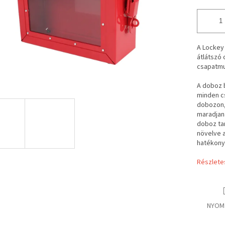
A Lockey
átlátszó 
csapatmu
A doboz 
minden cs
dobozon,
maradjana
doboz tar
növelve 
hatékony
Részlete
NYOM