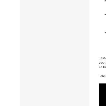
Fekt
Lock
és bi
Lehe