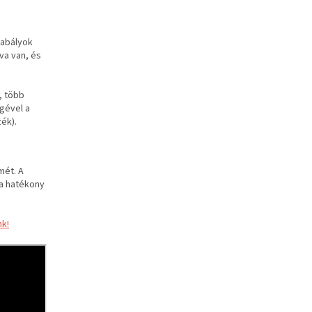
abályok
va van, és
, több
gével a
ék).
mét. A
a hatékony
nk!