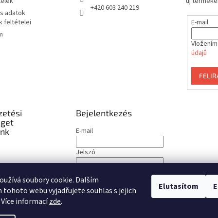
telek
új termékei
+420 603 240 219
s adatok
E-mail
 feltételei
m
Vložením
údajů
FELI
zetési
Bejelentkezés
éget
unk
E-mail
Jelszó
BEJELENTKEZÉS
užívá soubory cookie. Dalším
Elutasítom
E
tohoto webu vyjadřujete souhlas s jejich
Új regisztráció
Elfelejtett jelszó
 Více informací
zde
.