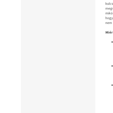
kulc
megv
mikö
hogy
nem t
Miér