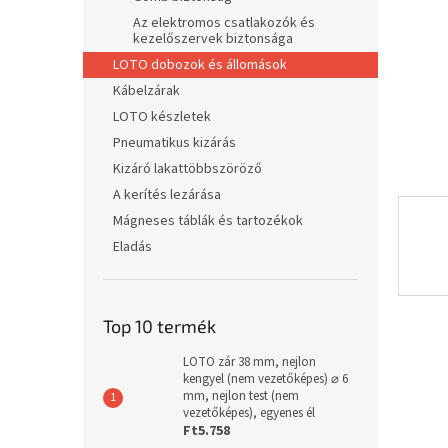
l
Az elektromos csatlakozók és
kezelőszervek biztonsága
LOTO dobozok és állomások
Kábelzárak
LOTO készletek
Pneumatikus kizárás
Kizáró lakattöbbszöröző
A kerítés lezárása
Mágneses táblák és tartozékok
Eladás
Top 10 termék
LOTO zár 38 mm, nejlon
kengyel (nem vezetőképes) ⌀ 6
mm, nejlon test (nem
vezetőképes), egyenes él
Ft5.758