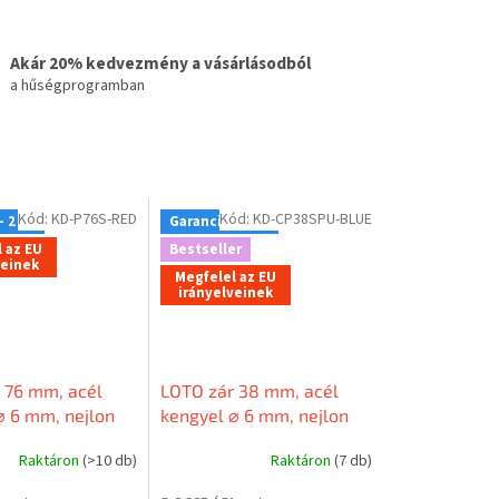
Akár 20% kedvezmény a vásárlásodból
a hűségprogramban
Kód:
KD-P76S-RED
Kód:
KD-CP38SPU-BLUE
- 2 év
Garancia - 2 év
 az EU
Bestseller
veinek
Megfelel az EU
irányelveinek
 76 mm, acél
LOTO zár 38 mm, acél
⌀ 6 mm, nejlon
kengyel ⌀ 6 mm, nejlon
m vezetőképes),
test (nem vezetőképes),
Raktáron
(>10 db)
Raktáron
(7 db)
él
LOCKEY forma
(szabadalmaztatott)