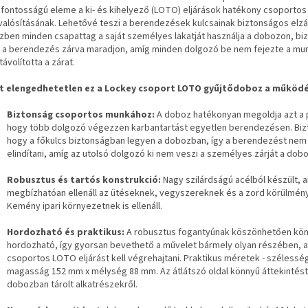
sfontosságú eleme a ki- és kihelyező (LOTO) eljárások hatékony csoportos
alósításának. Lehetővé teszi a berendezések kulcsainak biztonságos elzá
zben minden csapattag a saját személyes lakatját használja a dobozon, biz
 a berendezés zárva maradjon, amíg minden dolgozó be nem fejezte a mun
ávolította a zárat.
t elengedhetetlen ez a Lockey csoport LOTO gyűjtődoboz a működ
Biztonság csoportos munkához:
A doboz hatékonyan megoldja azt a 
hogy több dolgozó végezzen karbantartást egyetlen berendezésen. Bizt
hogy a főkulcs biztonságban legyen a dobozban, így a berendezést nem
elindítani, amíg az utolsó dolgozó ki nem veszi a személyes zárját a dobo
Robusztus és tartós konstrukció:
Nagy szilárdságú acélból készült, 
megbízhatóan ellenáll az ütéseknek, vegyszereknek és a zord körülmén
Kemény ipari környezetnek is ellenáll.
Hordozható és praktikus:
A robusztus fogantyúnak köszönhetően kö
hordozható, így gyorsan bevethető a művelet bármely olyan részében, a
csoportos LOTO eljárást kell végrehajtani. Praktikus méretek - szélessé
magasság 152 mm x mélység 88 mm. Az átlátszó oldal könnyű áttekintést 
dobozban tárolt alkatrészekről.