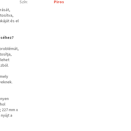
Szín
:
Piros
rását,
tosítva,
káját és el
éséhez?
problémát,
osítja,
 lehet
zból.
amely
yeknek.
nnyen
hol
g 227 mm x
nyújt a