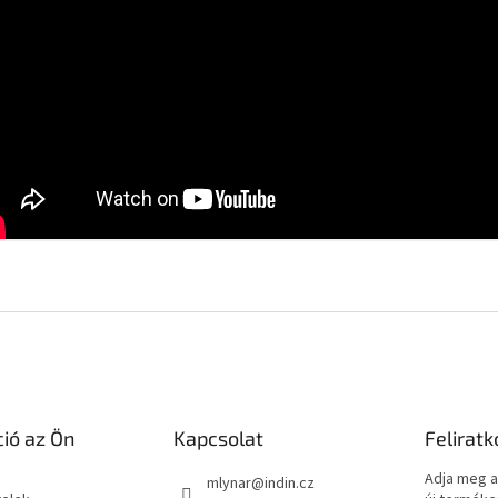
ió az Ön
Kapcsolat
Feliratk
a
Adja meg a
mlynar
@
indin.cz