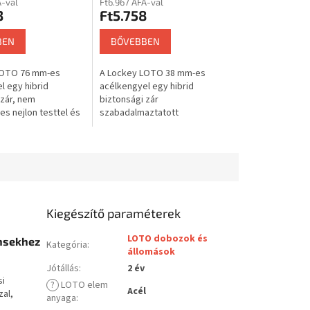
A-val
Ft6.967 ÁFA-val
3
Ft5.758
BEN
BŐVEBBEN
LOTO 76 mm-es
A Lockey LOTO 38 mm-es
l egy hibrid
acélkengyel egy hibrid
 zár, nem
biztonsági zár
s nejlon testtel és
szabadalmaztatott
lel. Az acélkengyel
kialakítással. Nem
t a nejlon szigetelő
vezetőképes nejlon teste
aival...
védelmet nyújt az áramütés
ellen, míg az acélkengyel...
Kiegészítő paraméterek
LOTO dobozok és
ensekhez
Kategória
:
állomások
Jótállás
:
2 év
si
?
LOTO elem
Acél
zal,
anyaga
: