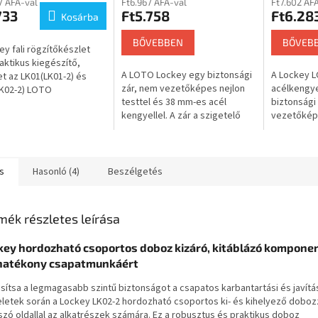
7 ÁFA-val
Ft6.967 ÁFA-val
Ft7.602 ÁF
733
Ft5.758
Ft6.28
Kosárba
BŐVEBBEN
BŐVEB
ey fali rögzítőkészlet
aktikus kiegészítő,
A LOTO Lockey egy biztonsági
A Lockey 
t az LK01(LK01-2) és
zár, nem vezetőképes nejlon
acélkengye
K02-2) LOTO
testtel és 38 mm-es acél
biztonsági
khoz terveztek. Ez a
kengyellel. A zár a szigetelő
vezetőképe
t lehetővé teszi a doboz
tulajdonságokat mechanikai
egyenes él
s...
szilárdsággal ötvözi, és
szilárdságá
Lockout...
tulajdonság
s
Hasonló (4)
Beszélgetés
mék részletes leírása
key hordozható csoportos doboz kizáró, kitáblázó kompon
 hatékony csapatmunkáért
osítsa a legmagasabb szintű biztonságot a csapatos karbantartási és javítá
letek során a Lockey LK02-2 hordozható csoportos ki- és kihelyező doboz
tszó oldallal az alkatrészek számára. Ez a robusztus és praktikus doboz