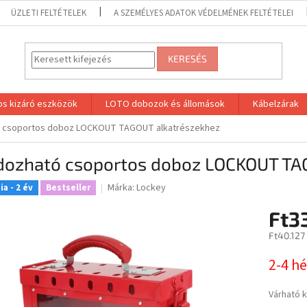
ÜZLETI FELTÉTELEK
A SZEMÉLYES ADATOK VÉDELMÉNEK FELTÉTELEI
KERESÉS
os kizáró eszközök
LOTO dobozok és állomások
Kábelzárak
 csoportos doboz LOCKOUT TAGOUT alkatrészekhez
dozható csoportos doboz LOCKOUT TA
Márka:
Lockey
a - 2 év
Bestseller
Ft3
Ft40.127
Egységár
2-4 hé
Várható 