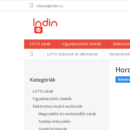
Ugrás
mlynar@indin.cz
a
fő
tartalomhoz
LOTO zárak
Figyelmeztető címkék
Elektrom
Kezdőlap
LOTO dobozok és állomások
Hordozható
O
Hor
l
Kategóriák
d
Kategóriák
átugrása
Garanci
a
l
LOTO zárak
s
Figyelmeztető címkék
ó
Elektromos kizáró eszközök
p
a
Megszakító és motorindító zárak
n
Szelep reteszelés
e
Gomb biztonság