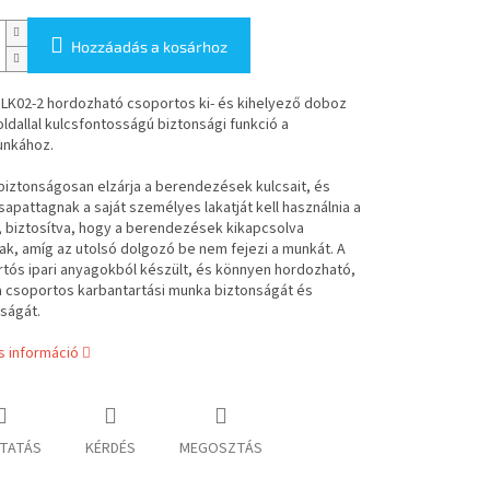
Hozzáadás a kosárhoz
 LK02-2 hordozható csoportos ki- és kihelyező doboz
oldallal kulcsfontosságú biztonsági funkció a
nkához.
biztonságosan elzárja a berendezések kulcsait, és
apattagnak a saját személyes lakatját kell használnia a
 biztosítva, hogy a berendezések kikapcsolva
k, amíg az utolsó dolgozó be nem fejezi a munkát. A
tós ipari anyagokból készült, és könnyen hordozható,
a csoportos karbantartási munka biztonságát és
ságát.
s információ
TATÁS
KÉRDÉS
MEGOSZTÁS