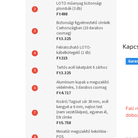
LOTO műanyag biztonsági
plombák (3 db)
Ft498
Biztonsági figyelmeztető címkék
Csehországban (10 darabos
csomag)
Ft3.325
Kapc
Feliratozható LOTO-
kábelkötegelő (1 db)
Ft215
Garan
Tartós acél lakatpánt 6 zárhoz
Ft3.325
Alumínium kupak a megszakító
védelmére, 3 darabos csomag
Ft4.717
Kizáró/Tagout zár 38 mm, acél
kengyel ⌀ 6 mm, nejlon test
Fali 
(nem vezetőképes), egyenes él,
dobo
EN címke
Ft5.758
Miniatűr megszakító bekötése -
POS