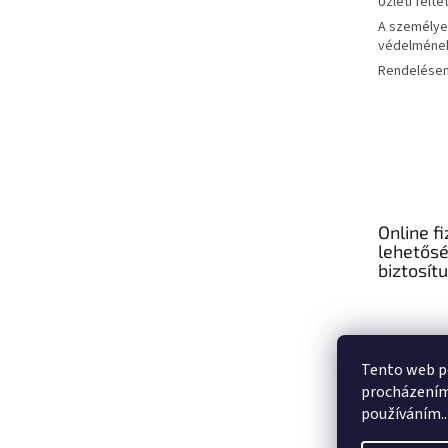
Üzleti felté
A személye
védelmének
Rendelése
Online fi
lehetős
biztosít
Tento web po
procházením 
používáním..