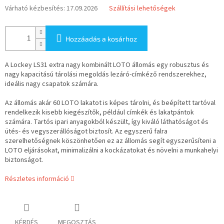
Várható kézbesítés:
17.09.2026
Szállítási lehetőségek
Hozzáadás a kosárhoz
A Lockey LS31 extra nagy kombinált LOTO állomás egy robusztus és
nagy kapacitású tárolási megoldás lezáró-címkéző rendszerekhez,
ideális nagy csapatok számára.
Az állomás akár 60 LOTO lakatot is képes tárolni, és beépített tartóval
rendelkezik kisebb kiegészítők, például címkék és lakatpántok
számára. Tartós ipari anyagokból készült, így kiváló láthatóságot és
ütés- és vegyszerállóságot biztosít. Az egyszerű falra
szerelhetőségnek köszönhetően ez az állomás segít egyszerűsíteni a
LOTO eljárásokat, minimalizálni a kockázatokat és növelni a munkahelyi
biztonságot.
Részletes információ
KÉRDÉS
MEGOSZTÁS