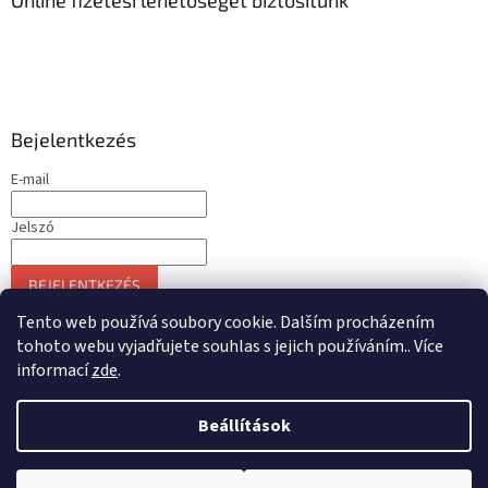
Bejelentkezés
E-mail
Jelszó
BEJELENTKEZÉS
Új regisztráció
Elfelejtett jelszó
Tento web používá soubory cookie. Dalším procházením
tohoto webu vyjadřujete souhlas s jejich používáním.. Více
informací
zde
.
Shoptet készítette
Beállítások
Copyright 2026
Lockout Tagout specialista
. Minden jog