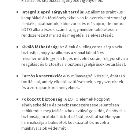
kizárási és kitáblázási igényeket igényelnek.
Integrált apró tárgyak tartója:
Az állomás praktikus
kampókkal és tárolóhelyekkel van felszerelve biztonsági
címkék, lakatpántok, kábelzárak és más apró, de fontos
LOTO alkatrészek számára, így minden tökéletesen
rendszerezett marad és megelőzi az elvesztését.
Kiváló láthatóság:
Az élénk és jellegzetes sárga szín
biztosítja, hogy az állomás azonnal látható és
felismerhető legyen a teljes művelet során, felgyorsítva a
reagálást és biztosítva a biztonsági eljárások betartását.
Tartós konstrukció:
ABS műanyagból készült, átlátszó
borítással, amely ellenáll az ütéseknek, vegyszereknek
és a zord ipari körülményeknek.
Fokozott biztonság:
A LOTO elemek központi
elhelyezkedése és precíz rendszerezése jelentősen
csökkenti a megtalálásukhoz szükséges időt, és növeli a
biztonsági protokollok betartását, ezáltal hatékonyan
minimalizálja a balesetek kockázatát és növeli a
munkavállalók védelmét.