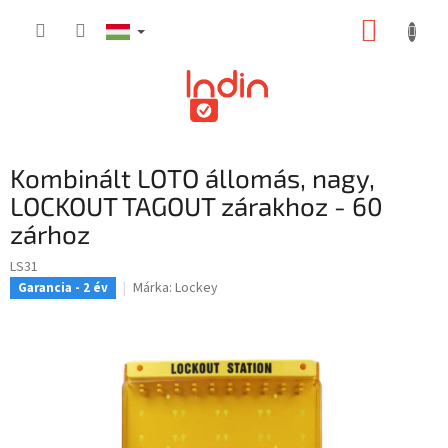
Ugrás
KOSÁR
a
fő
tartalomhoz
Kombinált LOTO állomás, nagy,
LOCKOUT TAGOUT zárakhoz - 60
zárhoz
LS31
Márka:
Lockey
Garancia - 2 év