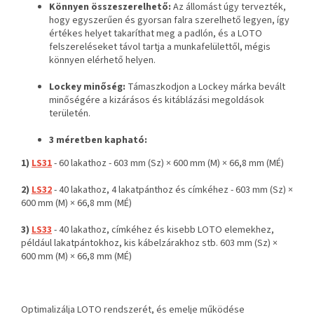
Könnyen összeszerelhető:
Az állomást úgy tervezték,
hogy egyszerűen és gyorsan falra szerelhető legyen, így
értékes helyet takaríthat meg a padlón, és a LOTO
felszereléseket távol tartja a munkafelülettől, mégis
könnyen elérhető helyen.
Lockey minőség:
Támaszkodjon a Lockey márka bevált
minőségére a kizárásos és kitáblázási megoldások
területén.
3 méretben kapható:
1)
LS31
- 60 lakathoz - 603 mm (Sz) × 600 mm (M) × 66,8 mm (MÉ)
2)
LS32
- 40 lakathoz, 4 lakatpánthoz és címkéhez - 603 mm (Sz) ×
600 mm (M) × 66,8 mm (MÉ)
3)
LS33
- 40 lakathoz, címkéhez és kisebb LOTO elemekhez,
például lakatpántokhoz, kis kábelzárakhoz stb. 603 mm (Sz) ×
600 mm (M) × 66,8 mm (MÉ)
Optimalizálja LOTO rendszerét, és emelje működése