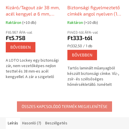
Kizáró/Tagout zár 38 mm,
Biztonsági figyelmeztető
acél kengyel ⌀ 6 mm,
címkék angol nyelven (10
nejlon test (nem
darabos csomag)
Raktáron
(>10 db)
Raktáron
(>10 db)
vezetőképes), egyenes él,
EN címke
Ft6.967 ÁFA-val
Ft403-tól ÁFA-val
Ft5.758
Ft333-tól
Egységár:
Ft332,50 / 1 db
BŐVEBBEN
BŐVEBBEN
A LOTO Lockey egy biztonsági
zár, nem vezetőképes nejlon
Tartós laminált műanyagból
testtel és 38 mm-es acél
készült biztonsági címke. Víz-,
kengyellel. A zár a szigetelő
zsír- és szélsőséges
tulajdonságokat mechanikai
hőmérsékletálló. Ismételt
szilárdsággal ötvözi, és
használatra tervezve. Angol
Lockout...
szöveg.
ÖSSZES KAPCSOLÓDÓ TERMÉK MEGJELENÍTÉSE
Leírás
Hasonló (7)
Beszélgetés