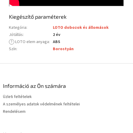
Kiegészítő paraméterek
Kategória
:
LOTO dobozok és állomások
Jótállás
:
2 év
?
LOTO elem anyaga
:
ABS
Szín
:
Borostyán
L
á
b
l
Információ az Ön számára
é
Üzleti feltételek
c
A személyes adatok védelmének feltételei
Rendelésem