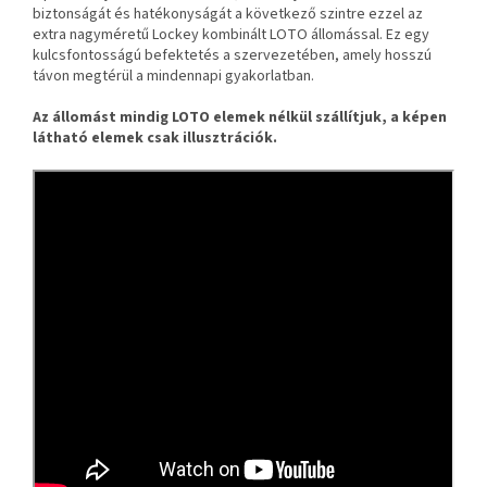
biztonságát és hatékonyságát a következő szintre ezzel az
extra nagyméretű Lockey kombinált LOTO állomással. Ez egy
kulcsfontosságú befektetés a szervezetében, amely hosszú
távon megtérül a mindennapi gyakorlatban.
Az állomást mindig LOTO elemek nélkül szállítjuk, a képen
látható elemek csak illusztrációk.