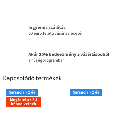
Ingyenes szállítás
60 euró feletti vásárlás esetén
Akár 20% kedvezmény a vásárlásodból
a hűségprogramban
Kapcsolódó termékek
Garancia - 2 év
Garancia - 2 év
Megfelel az EU
irányelveinek