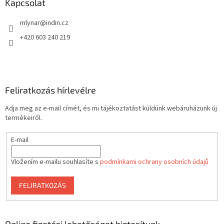
Kapcsolat
mlynar
@
indin.cz
+420 603 240 219
Feliratkozás hírlevélre
Adja meg az e-mail címét, és mi tájékoztatást küldünk webáruházunk új
termékeiről.
E-mail
Vložením e-mailu souhlasíte s
podmínkami ochrany osobních údajů
FELIRATKOZÁS
Online fizetési lehetőséget biztosítunk