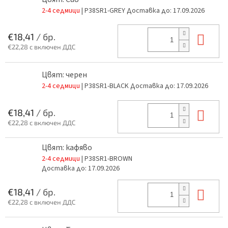
2-4 седмици
| P38SR1-GREY
Доставка до:
17.09.2026
В к
€18,41
/ бр.
€22,28 с включен ДДС
Цвят: черен
2-4 седмици
| P38SR1-BLACK
Доставка до:
17.09.2026
В к
€18,41
/ бр.
€22,28 с включен ДДС
Цвят: кафяво
2-4 седмици
| P38SR1-BROWN
Доставка до:
17.09.2026
В к
€18,41
/ бр.
€22,28 с включен ДДС