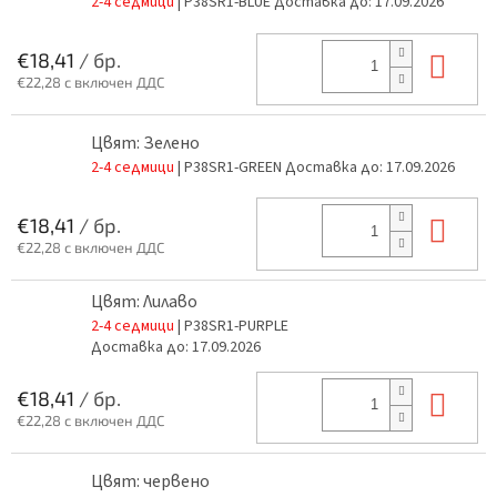
2-4 седмици
| P38SR1-BLUE
Доставка до:
17.09.2026
В к
€18,41
/ бр.
€22,28 с включен ДДС
Цвят: Зелено
2-4 седмици
| P38SR1-GREEN
Доставка до:
17.09.2026
В к
€18,41
/ бр.
€22,28 с включен ДДС
Цвят: Лилаво
2-4 седмици
| P38SR1-PURPLE
Доставка до:
17.09.2026
В к
€18,41
/ бр.
€22,28 с включен ДДС
Цвят: червено