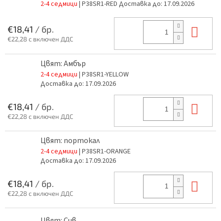
2-4 седмици
| P38SR1-RED
Доставка до:
17.09.2026
В к
€18,41
/ бр.
€22,28 с включен ДДС
Цвят: Амбър
2-4 седмици
| P38SR1-YELLOW
Доставка до:
17.09.2026
В к
€18,41
/ бр.
€22,28 с включен ДДС
Цвят: портокал
2-4 седмици
| P38SR1-ORANGE
Доставка до:
17.09.2026
В к
€18,41
/ бр.
€22,28 с включен ДДС
Цвят: Сив