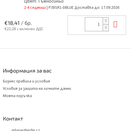
Цвят: Тъмносиньо
2-4 седмици
| P38SR1-DBLUE
Доставка до:
17.09.2026
В к
€18,41
/ бр.
€22,28 с включен ДДС
Ф
у
т
е
Информация за вас
р
Бизнес правила и условия
Условия за защита на личните данни
Моята поръчка
Контакт
mlynar
@
indin.cz