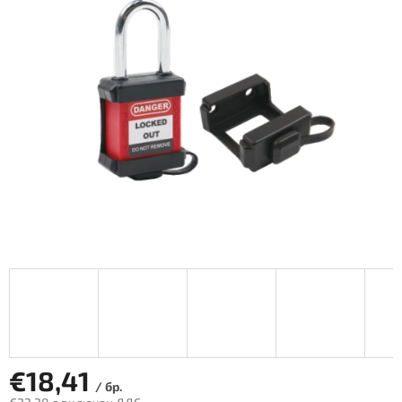
€18,41
/ бр.