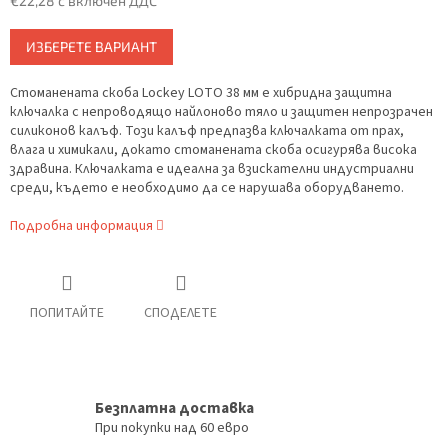
€22,28 с включен ДДС
Измерване
ИЗБЕРЕТЕ ВАРИАНТ
на
цената:
Стоманената скоба Lockey LOTO 38 мм е хибридна защитна
ключалка с непроводящо найлоново тяло и защитен непрозрачен
силиконов калъф. Този калъф предпазва ключалката от прах,
влага и химикали, докато стоманената скоба осигурява висока
здравина. Ключалката е идеална за взискателни индустриални
среди, където е необходимо да се нарушава оборудването.
Подробна информация
ПОПИТАЙТЕ
СПОДЕЛЕТЕ
Безплатна доставка
При покупки над 60 евро