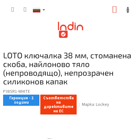
Преминаване
КОЛИ
към
съдържанието
ЗА
ПАЗАР
LOTO ключалка 38 мм, стоманена
скоба, найлоново тяло
(непроводящо), непрозрачен
силиконов капак
P38SR1-WHITE
Гаранция - 2
Съответства
години
на
Марка:
Lockey
директивите
на ЕС