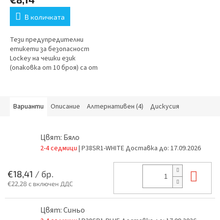
В количката
Тези предупредителни
етикети за безопасност
Lockey на чешки език
(опаковка от 10 броя) са от
съществено значение за
Lockout Tagout (LOTO).
Изработени от ламинирана
пластмаса, те...
Варианти
Описание
Алтернативен (4)
Дискусия
Цвят: Бяло
2-4 седмици
| P38SR1-WHITE
Доставка до:
17.09.2026
В к
€18,41
/ бр.
€22,28 с включен ДДС
Цвят: Синьо