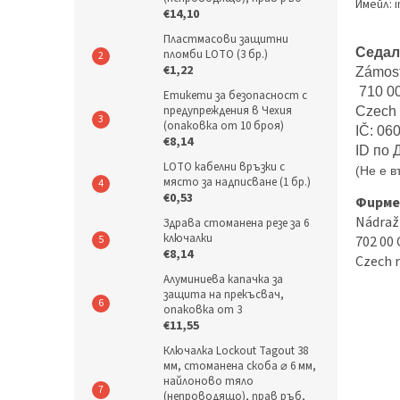
Имейл: i
€14,10
Пластмасови защитни
Седал
пломби LOTO (3 бр.)
€1,22
Zámost
 710 0
Етикети за безопасност с
предупреждения в Чехия
Czech 
(опаковка от 10 броя)
IČ: 
06
€8,14
ID по 
LOTO кабелни връзки с
(Не е в
място за надписване (1 бр.)
€0,53
Фирме
Nádraž
Здрава стоманена резе за 6
ключалки
702 00 
€8,14
Czech r
Алуминиева капачка за
защита на прекъсвач,
опаковка от 3
€11,55
Ключалка Lockout Tagout 38
мм, стоманена скоба ⌀ 6 мм,
найлоново тяло
(непроводящо), прав ръб,