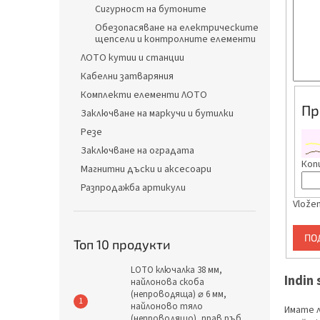
н
Сигурност на бутоните
т
Обезопасяване на електрическите
а
щепсели и контролните елементи
ЛОТО кутии и станции
Кабелни затваряния
Комплекти елементи ЛОТО
Пр
Заключване на маркучи и бутилки
Резе
Заключване на оградата
Коп
Магнитни дъски и аксесоари
Разпродажба артикули
Vložen
ПО
Топ 10 продукти
LOTO ключалка 38 мм,
Indin s
найлонова скоба
(непроводяща) ⌀ 6 мм,
найлоново тяло
Имате 
(непроводящо), прав ръб