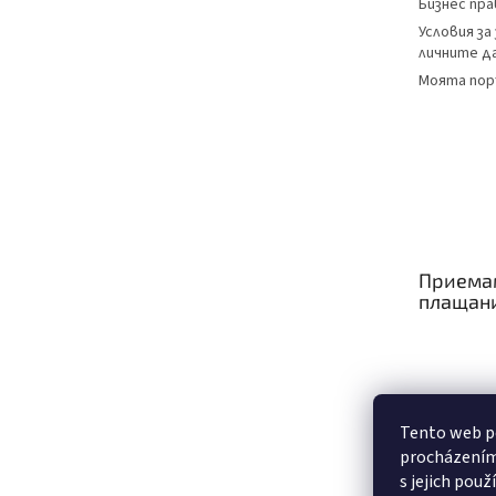
Бизнес пра
Условия за
личните д
Моята пор
Приема
плащан
Tento web po
procházením
s jejich použ