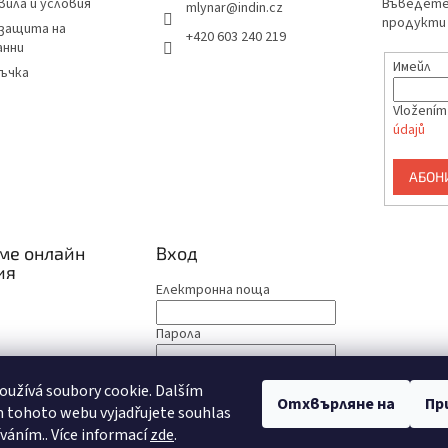
вила и условия
Въведете 
mlynar
@
indin.cz
продукти 
 защита на
+420 603 240 219
анни
Имейл
ъчка
Vložením
údajů
АБОН
ме онлайн
Вход
ия
Електронна поща
Парола
ВХОД
užívá soubory cookie. Dalším
Отхвърляне на
Пр
 tohoto webu vyjadřujete souhlas
Нова регистрация
Забравена парола
íváním.. Více informací
zde
.