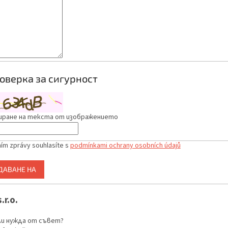
оверка за сигурност
иране на текста от изображението
ím zprávy souhlasíte s
podmínkami ochrany osobních údajů
ДАВАНЕ НА
.r.o.
ли нужда от съвет?