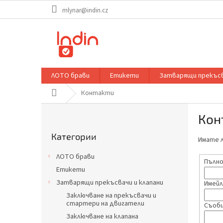
Преминаване
mlynar@indin.cz
към
съдържанието
ЛОТО брави
Етикети
Затварящи прекъсв
Начало
Контакти
С
Кон
т
Пропускане
р
Категории
на
Имате л
а
категориите
н
ЛОТО брави
Пълно
и
Етикети
ч
Затварящи прекъсвачи и клапани
Имейл
н
а
Заключване на прекъсвачи и
стартери на двигатели
Съоб
л
Заключване на клапана
е