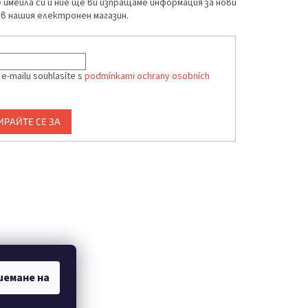
имейла си и ние ще ви изпращаме информация за нови
в нашия електронен магазин.
 e-mailu souhlasíte s
podmínkami ochrany osobních
ИРАЙТЕ СЕ ЗА
иемане на