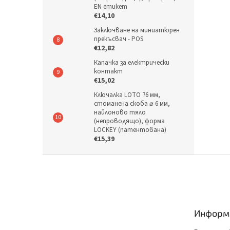
EN етикет
€14,10
Заключване на миниатюрен
прекъсвач - POS
€12,82
Капачка за електрически
контакт
€15,02
Ключалка LOTO 76 мм,
стоманена скоба ⌀ 6 мм,
найлоново тяло
(непроводящо), форма
LOCKEY (патентована)
€15,39
Ф
у
т
е
р
Информа