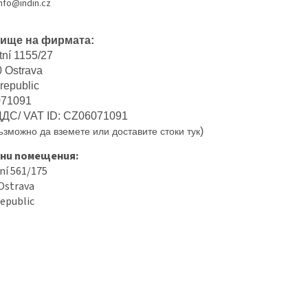
nfo@indin.cz
ище на фирмата:
ní 1155/27
0 Ostrava
republic
071091
ДДС/ VAT ID: CZ06071091
)
ъзможно да вземете или доставите стоки тук
ни помещения:
ní 561/175
Ostrava
epublic