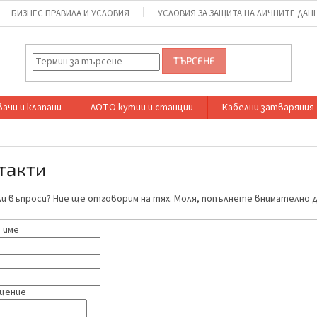
БИЗНЕС ПРАВИЛА И УСЛОВИЯ
УСЛОВИЯ ЗА ЗАЩИТА НА ЛИЧНИТЕ ДАН
ТЪРСЕНЕ
ачи и клапани
ЛОТО кутии и станции
Кабелни затваряния
такти
и въпроси? Ние ще отговорим на тях. Моля, попълнете внимателно д
 име
щение