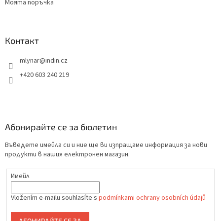
Моята поръчка
Контакт
mlynar
@
indin.cz
+420 603 240 219
Абонирайте се за бюлетин
Въведете имейла си и ние ще ви изпращаме информация за нови
продукти в нашия електронен магазин.
Имейл
Vložením e-mailu souhlasíte s
podmínkami ochrany osobních údajů
АБОНИРАЙТЕ СЕ ЗА