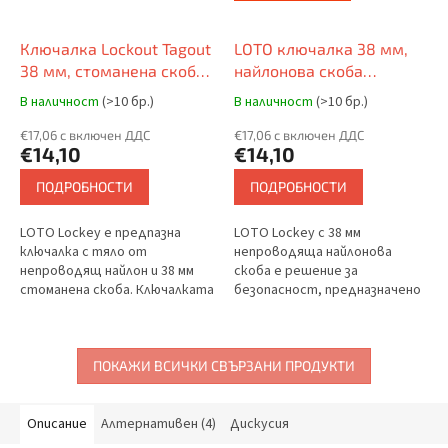
Ключалка Lockout Tagout
LOTO ключалка 38 мм,
38 мм, стоманена скоба
найлонова скоба
⌀ 6 мм, найлоново тяло
(непроводяща) ⌀ 6 мм,
В наличност
(>10 бр.)
В наличност
(>10 бр.)
(непроводящо), прав ръб,
найлоново тяло
EN етикет
€17,06 с включен ДДС
(непроводящо), прав ръб
€17,06 с включен ДДС
€14,10
€14,10
ПОДРОБНОСТИ
ПОДРОБНОСТИ
LOTO Lockey е предпазна
LOTO Lockey с 38 мм
ключалка с тяло от
непроводяща найлонова
непроводящ найлон и 38 мм
скоба е решение за
стоманена скоба. Ключалката
безопасност, предназначено
съчетава изолационни
за защита от токов удар в
свойства с механична
рамките на Lockout Tagout
здравина и е проектирана за
рамката. Ключалката има
употреба в...
тяло от...
ПОКАЖИ ВСИЧКИ СВЪРЗАНИ ПРОДУКТИ
Описание
Алтернативен (4)
Дискусия