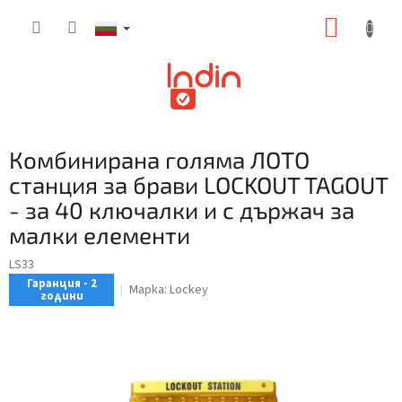
Преминаване
КОЛИ
към
съдържанието
ЗА
ПАЗАР
Комбинирана голяма ЛОТО
станция за брави LOCKOUT TAGOUT
- за 40 ключалки и с държач за
малки елементи
LS33
Гаранция - 2
Марка:
Lockey
години