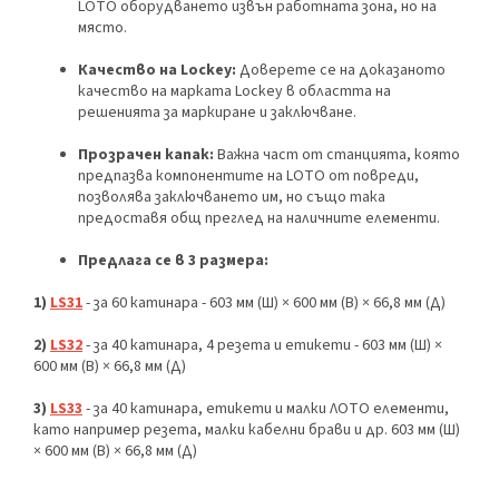
LOTO оборудването извън работната зона, но на
място.
Качество на Lockey:
Доверете се на доказаното
качество на марката Lockey в областта на
решенията за маркиране и заключване.
Прозрачен капак:
Важна част от станцията, която
предпазва компонентите на LOTO от повреди,
позволява заключването им, но също така
предоставя общ преглед на наличните елементи.
Предлага се в 3 размера:
1)
LS31
- за 60 катинара - 603 мм (Ш) × 600 мм (В) × 66,8 мм (Д)
2)
LS32
- за 40 катинара, 4 резета и етикети - 603 мм (Ш) ×
600 мм (В) × 66,8 мм (Д)
3)
LS33
- за 40 катинара, етикети и малки ЛОТО елементи,
като например резета, малки кабелни брави и др. 603 мм (Ш)
× 600 мм (В) × 66,8 мм (Д)