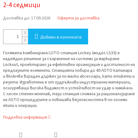
Измерване
2-4 седмици
на
цената:
Доставка до:
17.09.2026
Оферта за доставка
Добави в количката
Голямата комбинирана LOTO станция Lockey (модел LS33) е
надеждно решение за съхранение на системи за маркиране
Lockout, проектирано за ефективна организация и достъпност на
предпазните елементи. Станцията побира до 40 ЛОТО катинара
и включва вграден държач за по-малки аксесоари, като етикети и
резета. Изработена е от издръжливи индустриални материали,
осигуряващи висока видимост и устойчивост на удар и химикали.
С лесен стенен монтаж, тази станция спомага за рационализиране
на ЛОТО процедурите и повишава безопасността в по-големи
екипи и операции.
Подробна информация