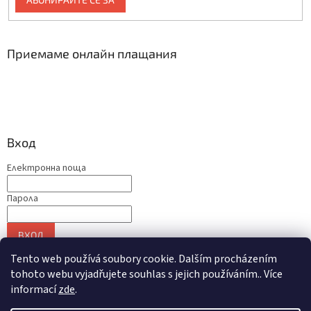
Приемаме онлайн плащания
Вход
Електронна поща
Парола
ВХОД
Нова регистрация
Забравена парола
Tento web používá soubory cookie. Dalším procházením
tohoto webu vyjadřujete souhlas s jejich používáním.. Více
informací
zde
.