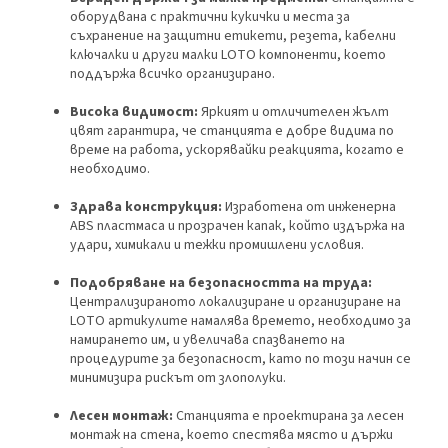
оборудвана с практични кукички и места за
съхранение на защитни етикети, резета, кабелни
ключалки и други малки LOTO компоненти, което
поддържа всичко организирано.
Висока видимост:
Яркият и отличителен жълт
цвят гарантира, че станцията е добре видима по
време на работа, ускорявайки реакцията, когато е
необходимо.
Здрава конструкция:
Изработена от инженерна
ABS пластмаса и прозрачен капак, който издържа на
удари, химикали и тежки промишлени условия.
Подобряване на безопасността на труда:
Централизираното локализиране и организиране на
LOTO артикулите намалява времето, необходимо за
намирането им, и увеличава спазването на
процедурите за безопасност, като по този начин се
минимизира рискът от злополуки.
Лесен монтаж:
Станцията е проектирана за лесен
монтаж на стена, което спестява място и държи