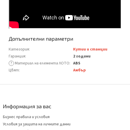
Допълнителни параметри
Категория
:
Кутии и станции
Гаранция
:
2 години
?
Материал на елемента ЛОТО
:
ABS
Цвят
:
Амбър
Ф
у
т
е
Информация за вас
р
Бизнес правила и условия
Условия за защита на личните данни