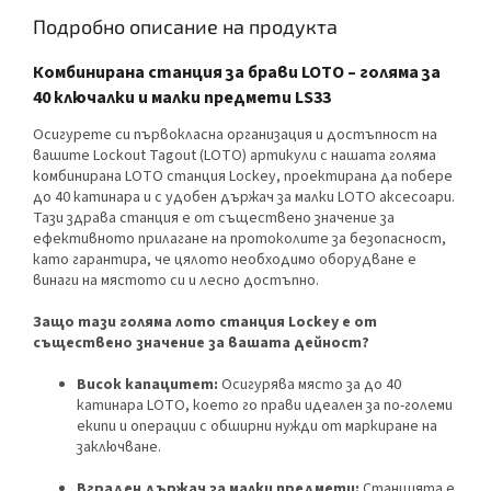
Подробно описание на продукта
Комбинирана станция за брави LOTO – голяма за
40 ключалки и малки предмети LS33
Осигурете си първокласна организация и достъпност на
вашите Lockout Tagout (LOTO) артикули с нашата голяма
комбинирана LOTO станция Lockey, проектирана да побере
до 40 катинара и с удобен държач за малки LOTO аксесоари.
Тази здрава станция е от съществено значение за
ефективното прилагане на протоколите за безопасност,
като гарантира, че цялото необходимо оборудване е
винаги на мястото си и лесно достъпно.
Защо тази голяма лото станция Lockey е от
съществено значение за вашата дейност?
Висок капацитет:
Осигурява място за до 40
катинара LOTO, което го прави идеален за по-големи
екипи и операции с обширни нужди от маркиране на
заключване.
Вграден държач за малки предмети:
Станцията е