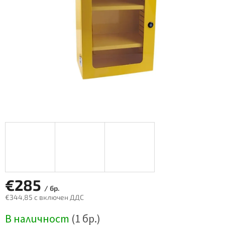
€285
/ бр.
€344,85 с включен ДДС
Измерване
В наличност
(1 бр.)
на