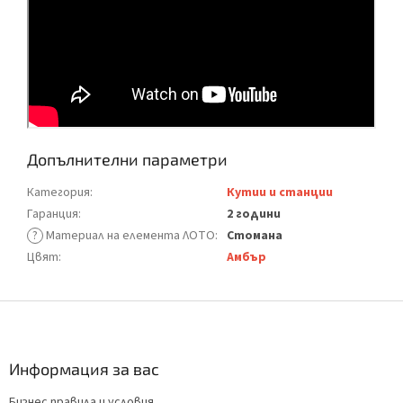
Допълнителни параметри
Категория
:
Кутии и станции
Гаранция
:
2 години
?
Материал на елемента ЛОТО
:
Стомана
Цвят
:
Амбър
Ф
у
т
е
Информация за вас
р
Бизнес правила и условия