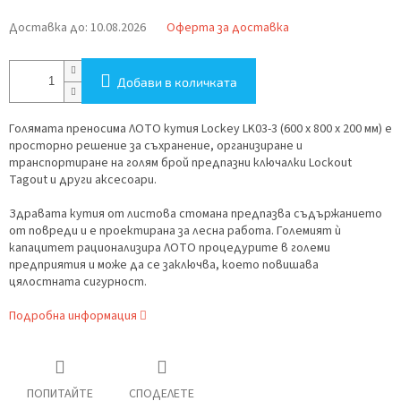
цената:
Доставка до:
10.08.2026
Оферта за доставка
Добави в количката
Голямата преносима ЛОТО кутия Lockey LK03-3 (600 x 800 x 200 мм) е
просторно решение за съхранение, организиране и
транспортиране на голям брой предпазни ключалки Lockout
Tagout и други аксесоари.
Здравата кутия от листова стомана предпазва съдържанието
от повреди и е проектирана за лесна работа. Големият ѝ
капацитет рационализира ЛОТО процедурите в големи
предприятия и може да се заключва, което повишава
цялостната сигурност.
Подробна информация
ПОПИТАЙТЕ
СПОДЕЛЕТЕ