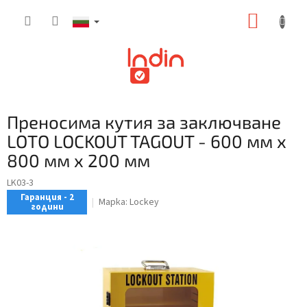
Преминаване
КОЛИ
към
съдържанието
ЗА
ПАЗАР
Преносима кутия за заключване
LOTO LOCKOUT TAGOUT - 600 мм x
800 мм x 200 мм
LK03-3
Гаранция - 2
Марка:
Lockey
години