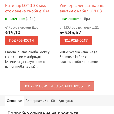
Катинар LOTO 38 мм,
Универсален затварящ
стоманена скоба ⌀ 6 мм,
вентил с кабел UVL03
найлоново тяло
В наличност
(7 бр.)
В наличност
(1 бр.)
(непроводящо), форма
LOCKEY (патентована)
€17,06 с включен ДДС
от €103,66 с включен ДДС
€14,10
€85,67
от
ПОДРОБНОСТИ
ПОДРОБНОСТИ
Стоманената скоба Lockey
Универсална капачка за
LOTO 38 мм е хибридна
вентил с кабел с
ключалка за сигурност с
пластмасово покритие.
патентован дизайн.
Непроводящото найлоново
тяло предпазва от токов
удар, а стоманената скоба
осигурява...
ПОКАЖИ ВСИЧКИ СВЪРЗАНИ ПРОДУКТИ
Описание
Алтернативен (3)
Дискусия
Подробно описание на продукта