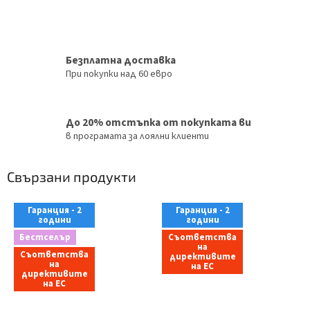
Безплатна доставка
При покупки над 60 евро
До 20% отстъпка от покупката ви
в програмата за лоялни клиенти
Свързани продукти
Гаранция - 2
Гаранция - 2
години
години
Бестселър
Съответства
на
Съответства
директивите
на
на ЕС
директивите
на ЕС