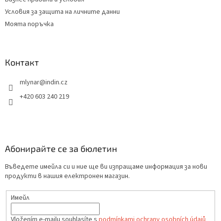
Условия за защита на личните данни
Моята поръчка
Контакт
mlynar
@
indin.cz
+420 603 240 219
Абонирайте се за бюлетин
Въведете имейла си и ние ще ви изпращаме информация за нови
продукти в нашия електронен магазин.
Имейл
Vložením e-mailu souhlasíte s
podmínkami ochrany osobních údajů