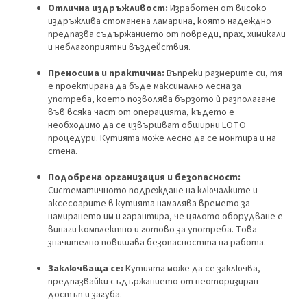
Отлична издръжливост:
Изработен от високо
издръжлива стоманена ламарина, която надеждно
предпазва съдържанието от повреди, прах, химикали
и неблагоприятни въздействия.
Преносима и практична:
Въпреки размерите си, тя
е проектирана да бъде максимално лесна за
употреба, което позволява бързото ѝ разполагане
във всяка част от операцията, където е
необходимо да се извършват обширни LOTO
процедури. Кутията може лесно да се монтира и на
стена.
Подобрена организация и безопасност:
Систематичното подреждане на ключалките и
аксесоарите в кутията намалява времето за
намирането им и гарантира, че цялото оборудване е
винаги комплектно и готово за употреба. Това
значително повишава безопасността на работа.
Заключваща се:
Кутията може да се заключва,
предпазвайки съдържанието от неоторизиран
достъп и загуба.