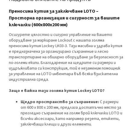
Преносима кутия за заключване LOTO –
Просторна организация и сигурност за вашите
ключалки (600x800x200 мм)
Осигурете цялостно и сигурно управление на вашето
оборудване за маркиране Lockout с нашата голяма
преносима кутия Lockey LK03-3. Тази масивна и здрава кутия
е предназначена за организирано съхранение и лесно
транспортиране на обширно оборудване за безопасност за
по-големи екипи. Благодарение на щедрите си размери и
издръжливата си конструкция, той е незаменим помощник
за управление на LOTO инвентара във всяка взискателна
индустриална среда.
Защо е важна тази голяма кутия Lockey LOTO?
Щедро пространство за съхранение:
С размери
от 600 x 800 x 200 мм, предлага достатъчно място за
прегледно съхранение на голям брой ключалки LOTO и
всички аксесоари, като например резета, етикети,
заключващи клещи и други елементи.