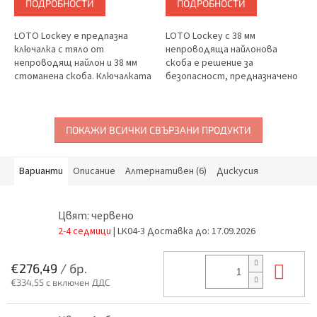
ПОДРОБНОСТИ
ПОДРОБНОСТИ
LOTO Lockey е предпазна
LOTO Lockey с 38 мм
ключалка с тяло от
непроводяща найлонова
непроводящ найлон и 38 мм
скоба е решение за
стоманена скоба. Ключалката
безопасност, предназначено
съчетава изолационни
за защита от токов удар в
свойства с механична
рамките на Lockout Tagout
здравина и е проектирана за
рамката. Ключалката има
употреба в...
тяло от...
ПОКАЖИ ВСИЧКИ СВЪРЗАНИ ПРОДУКТИ
Варианти
Описание
Алтернативен (6)
Дискусия
Цвят: червено
2-4 седмици
| LK04-3
Доставка до:
17.09.2026
В к
€276,49
/ бр.
€334,55 с включен ДДС