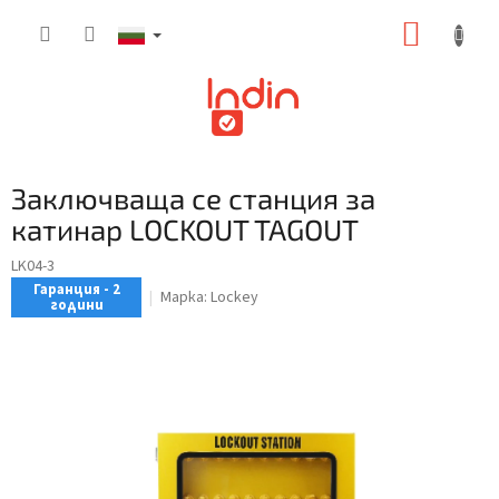
Преминаване
КОЛИ
към
съдържанието
ЗА
ПАЗАР
Заключваща се станция за
катинар LOCKOUT TAGOUT
LK04-3
Гаранция - 2
Марка:
Lockey
години