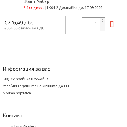
Цвят: Амбър
2-4 седмици
| LK04-2
Доставка до:
17.09.2026
В к
€276,49
/ бр.
€334,55 с включен ДДС
Ф
у
т
е
Информация за вас
р
Бизнес правила и условия
Условия за защита на личните данни
Моята поръчка
Контакт
mlynar
@
indin.cz