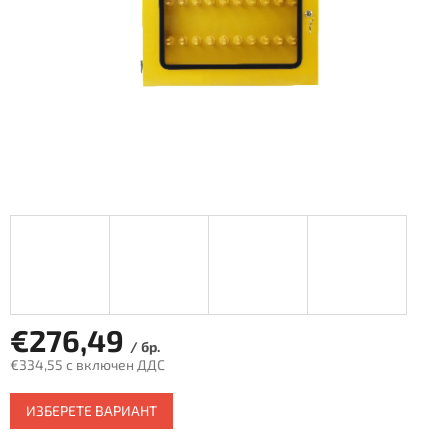
€276,49
/ бр.
€334,55 с включен ДДС
Измерване
ИЗБЕРЕТЕ ВАРИАНТ
на
цената: