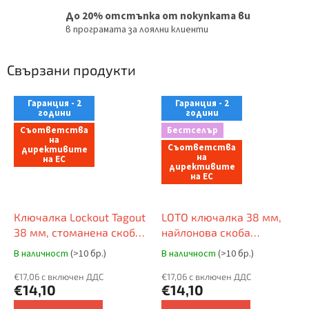
До 20% отстъпка от покупката ви
в програмата за лоялни клиенти
Свързани продукти
Гаранция - 2
Гаранция - 2
години
години
Съответства
Бестселър
на
Съответства
директивите
на
на ЕС
директивите
на ЕС
Ключалка Lockout Tagout
LOTO ключалка 38 мм,
38 мм, стоманена скоба
найлонова скоба
⌀ 6 мм, найлоново тяло
(непроводяща) ⌀ 6 мм,
В наличност
(>10 бр.)
В наличност
(>10 бр.)
(непроводящо), прав ръб,
найлоново тяло
EN етикет
€17,06 с включен ДДС
(непроводящо), прав ръб
€17,06 с включен ДДС
€14,10
€14,10