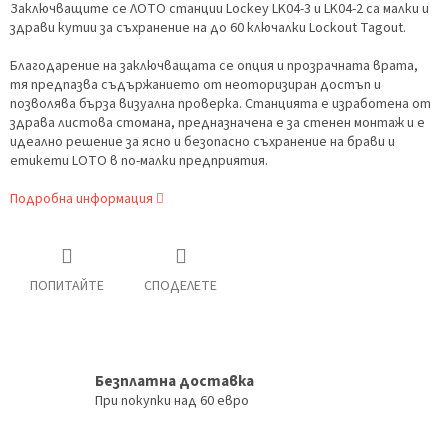
Заключващите се ЛОТО станции Lockey LK04-3 и LK04-2 са малки и
здрави кутии за съхранение на до 60 ключалки Lockout Tagout.
Благодарение на заключващата се опция и прозрачната врата,
тя предпазва съдържанието от неоторизиран достъп и
позволява бърза визуална проверка. Станцията е изработена от
здрава листова стомана, предназначена е за стенен монтаж и е
идеално решение за ясно и безопасно съхранение на брави и
етикети LOTO в по-малки предприятия.
Подробна информация
ПОПИТАЙТЕ
СПОДЕЛЕТЕ
Безплатна доставка
При покупки над 60 евро