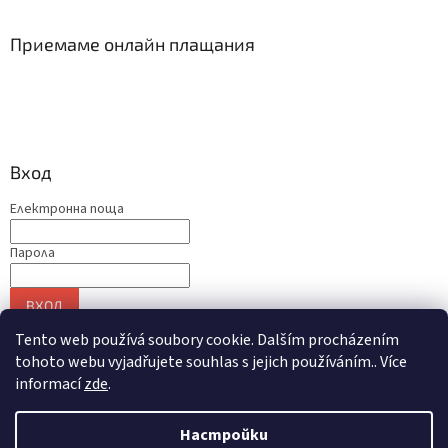
Приемаме онлайн плащания
Вход
Електронна поща
Парола
ВХОД
Нова регистрация
Забравена парола
Tento web používá soubory cookie. Dalším procházením
tohoto webu vyjadřujete souhlas s jejich používáním.. Více
informací
zde
.
Създадена от Shoptet
Настройки