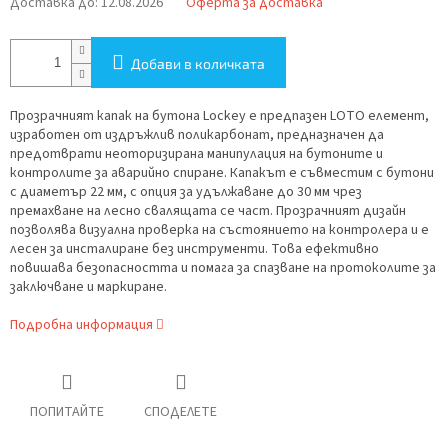
Доставка до:
12.08.2026
Оферта за доставка
Добави в количката
Прозрачният капак на бутона Lockey е предпазен LOTO елемент,
изработен от издръжлив поликарбонат, предназначен да
предотврати неоторизирана манипулация на бутоните и
контролите за аварийно спиране. Капакът е съвместим с бутони
с диаметър 22 мм, с опция за удължаване до 30 мм чрез
премахване на лесно свалящата се част. Прозрачният дизайн
позволява визуална проверка на състоянието на контролера и е
лесен за инсталиране без инструменти. Това ефективно
повишава безопасността и помага за спазване на протоколите за
заключване и маркиране.
Подробна информация
ПОПИТАЙТЕ
СПОДЕЛЕТЕ