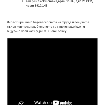
американски стандарт OSHA, дял 29 CFR,
част 1910.147
Инвестирайте в безопасността на труда и получете
пълен контрол над бутоните си с този надежден и
визуално ясен калъф за LOTO от Lockey.