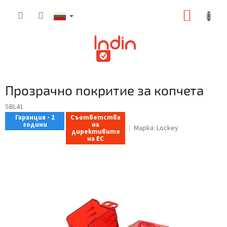
Преминаване
КОЛИ
към
съдържанието
ЗА
ПАЗАР
Прозрачно покритие за копчета
SBL41
Гаранция - 2
Съответства
години
на
Марка:
Lockey
директивите
на ЕС