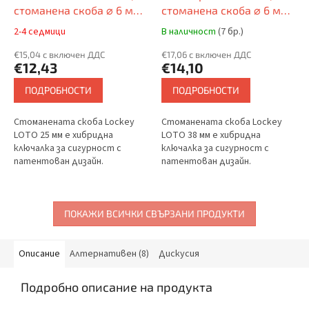
стоманена скоба ⌀ 6 мм,
стоманена скоба ⌀ 6 мм,
найлоново тяло
найлоново тяло
2-4 седмици
В наличност
(7 бр.)
(непроводящо), форма
(непроводящо), форма
LOCKEY (патентована)
€15,04 с включен ДДС
LOCKEY (патентована)
€17,06 с включен ДДС
€12,43
€14,10
ПОДРОБНОСТИ
ПОДРОБНОСТИ
Стоманената скоба Lockey
Стоманената скоба Lockey
LOTO 25 мм е хибридна
LOTO 38 мм е хибридна
ключалка за сигурност с
ключалка за сигурност с
патентован дизайн.
патентован дизайн.
Непроводящото найлоново
Непроводящото найлоново
тяло предпазва от токов
тяло предпазва от токов
удар, а стоманената скоба
удар, а стоманената скоба
осигурява...
осигурява...
ПОКАЖИ ВСИЧКИ СВЪРЗАНИ ПРОДУКТИ
Описание
Алтернативен (8)
Дискусия
Подробно описание на продукта