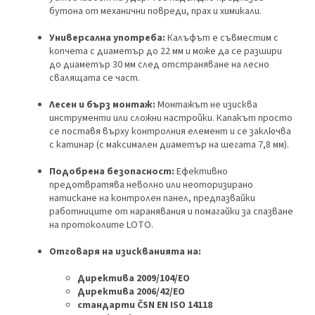
бутона от механични повреди, прах и химикали.
Универсална употреба:
Калъфът е съвместим с
копчета с диаметър до 22 мм и може да се разшири
до диаметър 30 ​​мм след отстраняване на лесно
свалящата се част.
Лесен и бърз монтаж:
Монтажът не изисква
инструменти или сложни настройки. Капакът просто
се поставя върху контролния елемент и се заключва
с катинар (с максимален диаметър на шегата 7,8 мм).
Подобрена безопасност:
Ефективно
предотвратява неволно или неоторизирано
натискане на контролен панел, предпазвайки
работниците от наранявания и помагайки за спазване
на протоколите LOTO.
Отговаря на изискванията на:
Директива 2009/104/ЕО
Директива 2006/42/ЕО
стандарти ČSN EN ISO 14118