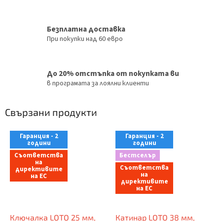
Безплатна доставка
При покупки над 60 евро
До 20% отстъпка от покупката ви
в програмата за лоялни клиенти
Свързани продукти
Гаранция - 2
Гаранция - 2
години
години
Съответства
Бестселър
на
Съответства
директивите
на
на ЕС
директивите
на ЕС
Ключалка LOTO 25 мм,
Катинар LOTO 38 мм,