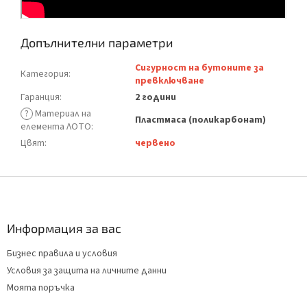
Допълнителни параметри
Сигурност на бутоните за
Категория
:
превключване
Гаранция
:
2 години
?
Материал на
Пластмаса (поликарбонат)
елемента ЛОТО
:
Цвят
:
червено
Ф
у
т
е
Информация за вас
р
Бизнес правила и условия
Условия за защита на личните данни
Моята поръчка