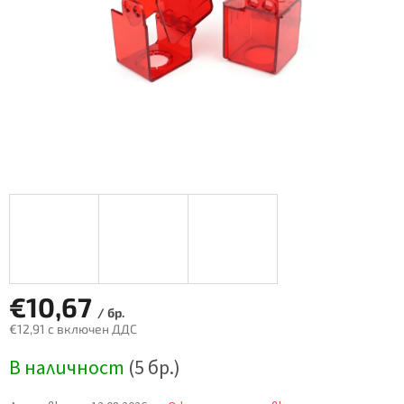
€10,67
/ бр.
€12,91 с включен ДДС
Измерване
В наличност
(5 бр.)
на
цената: