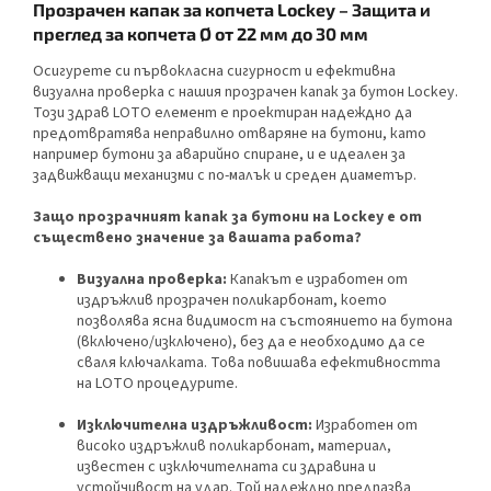
Прозрачен капак за копчета Lockey – Защита и
преглед за копчета Ø от 22 мм до 30 мм
Осигурете си първокласна сигурност и ефективна
визуална проверка с нашия прозрачен капак за бутон Lockey.
Този здрав LOTO елемент е проектиран надеждно да
предотвратява неправилно отваряне на бутони, като
например бутони за аварийно спиране, и е идеален за
задвижващи механизми с по-малък и среден диаметър.
Защо прозрачният капак за бутони на Lockey е от
съществено значение за вашата работа?
Визуална проверка:
Капакът е изработен от
издръжлив прозрачен поликарбонат, което
позволява ясна видимост на състоянието на бутона
(включено/изключено), без да е необходимо да се
сваля ключалката. Това повишава ефективността
на LOTO процедурите.
Изключителна издръжливост:
Изработен от
високо издръжлив поликарбонат, материал,
известен с изключителната си здравина и
устойчивост на удар. Той надеждно предпазва