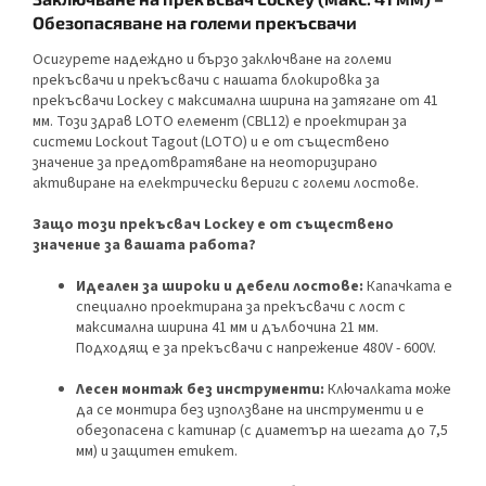
Обезопасяване на големи прекъсвачи
Осигурете надеждно и бързо заключване на големи
прекъсвачи и прекъсвачи с нашата блокировка за
прекъсвачи Lockey с максимална ширина на затягане от 41
мм. Този здрав LOTO елемент (CBL12) е проектиран за
системи Lockout Tagout (LOTO) и е от съществено
значение за предотвратяване на неоторизирано
активиране на електрически вериги с големи лостове.
Защо този прекъсвач Lockey е от съществено
значение за вашата работа?
Идеален за широки и дебели лостове:
Капачката е
специално проектирана за прекъсвачи с лост с
максимална ширина 41 мм и дълбочина 21 мм.
Подходящ е за прекъсвачи с напрежение 480V - 600V.
Лесен монтаж без инструменти:
Ключалката може
да се монтира без използване на инструменти и е
обезопасена с катинар (с диаметър на шегата до 7,5
мм) и защитен етикет.