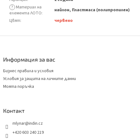
?
Материал на
найлон, Пластмаса (полипропилен)
елемента ЛОТО
:
Цвят
:
червено
Ф
у
т
е
Информация за вас
р
Бизнес правила и условия
Условия за защита на личните данни
Моята поръчка
Контакт
mlynar
@
indin.cz
+420 603 240 219