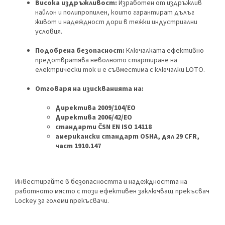
Висока издръжливост:
Изработен от издръжлив
найлон и полипропилен, които гарантират дълъг
живот и надеждност дори в тежки индустриални
условия.
Подобрена безопасност:
Ключалката ефективно
предотвратява неволното стартиране на
електрически ток и е съвместима с ключалки LOTO.
Отговаря на изискванията на:
Директива 2009/104/ЕО
Директива 2006/42/ЕО
стандарти ČSN EN ISO 14118
американски стандарт OSHA, дял 29 CFR,
част 1910.147
Инвестирайте в безопасността и надеждността на
работното място с този ефективен заключващ прекъсвач
Lockey за големи прекъсвачи.