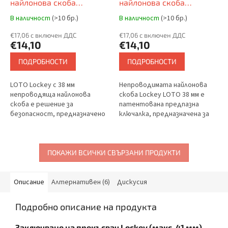
найлонова скоба
найлонова скоба
(непроводяща) ⌀ 6 мм,
(непроводяща) ⌀ 6 мм,
В наличност
(>10 бр.)
В наличност
(>10 бр.)
найлоново тяло
найлоново тяло
(непроводящо), прав ръб
€17,06 с включен ДДС
(непроводящо), форма
€17,06 с включен ДДС
€14,10
€14,10
LOCKEY (patentovaný)
ПОДРОБНОСТИ
ПОДРОБНОСТИ
LOTO Lockey с 38 мм
Непроводимата найлонова
непроводяща найлонова
скоба Lockey LOTO 38 мм е
скоба е решение за
патентована предпазна
безопасност, предназначено
ключалка, предназначена за
за защита от токов удар в
защита от токов удар с
рамките на Lockout Tagout
етикети Lockout.
рамката. Ключалката има
Непроводящото тяло и
тяло от...
скобата я правят...
ПОКАЖИ ВСИЧКИ СВЪРЗАНИ ПРОДУКТИ
Описание
Алтернативен (6)
Дискусия
Подробно описание на продукта
Заключване на прекъсвач Lockey (макс. 41 мм) –