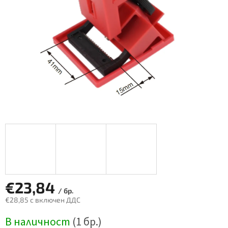
€23,84
/ бр.
€28,85 с включен ДДС
Измерване
В наличност
(1 бр.)
на