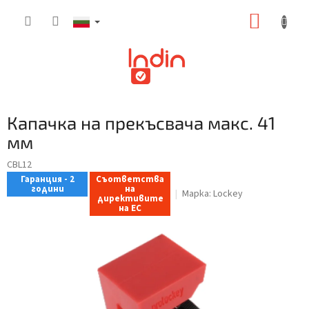
Преминаване
КОЛИ
към
съдържанието
ЗА
ПАЗАР
Капачка на прекъсвача макс. 41
мм
CBL12
Гаранция - 2
Съответства
години
на
Марка:
Lockey
директивите
на ЕС