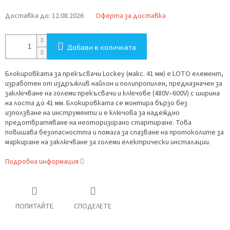
цената:
Доставка до:
12.08.2026
Оферта за доставка
Добави в количката
Блокировката за прекъсвачи Lockey (макс. 41 мм) е LOTO елемент,
изработен от издръжлив найлон и полипропилен, предназначен за
заключване на големи прекъсвачи и ключове (480V–600V) с ширина
на лоста до 41 мм. Блокировката се монтира бързо без
използване на инструменти и е ключова за надеждно
предотвратяване на неоторизирано стартиране. Това
повишава безопасността и помага за спазване на протоколите за
маркиране на заключване за големи електрически инсталации.
Подробна информация
ПОПИТАЙТЕ
СПОДЕЛЕТЕ