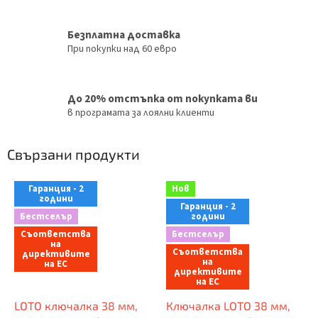
Безплатна доставка
При покупки над 60 евро
До 20% отстъпка от покупката ви
в програмата за лоялни клиенти
Свързани продукти
Гаранция - 2
Нов
години
Гаранция - 2
Бестселър
години
Съответства
Бестселър
на
Съответства
директивите
на
на ЕС
директивите
на ЕС
LOTO ключалка 38 мм,
Ключалка LOTO 38 мм,