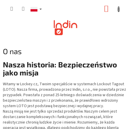
Przejść
KOSZY
do
treści
O nas
Nasza historia: Bezpieczeństwo
jako misja
Witamy w Lockey.cz, Twoim specjaliście w systemach Lockout Tagout
(LOTO). Nasza firma, prowadzona przez Indin, s.r.o., nie powstała przez
przypadek. Powstała z ponad 25-letniego doświadczenia w dziedzinie
bezpieczeństwa maszyn i z przekonania, że ​​prawidłowo wdrożony
system LOTO jest podstawą bezpiecznej i wydajnej pracy.
Naszą misją nie jest tylko sprzedaż produktów. Naszym celem jest
dostarczanie kompleksowych i funkcjonalnych rozwiązań, które
realistycznie chronią ludzkie życie i mienie. Rozumiemy, że każda
operacja jest wyjątkowa, dlatego podchodzimy do każdego klienta