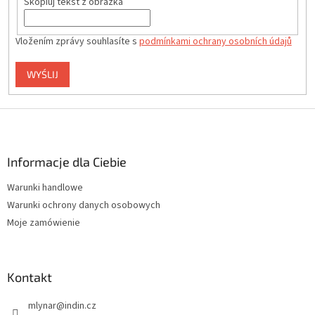
Skopiuj tekst z obrazka
Vložením zprávy souhlasíte s
podmínkami ochrany osobních údajů
WYŚLIJ
S
t
o
p
Informacje dla Ciebie
k
Warunki handlowe
a
Warunki ochrony danych osobowych
Moje zamówienie
Kontakt
mlynar
@
indin.cz