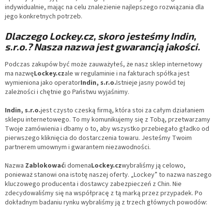
indywidualnie, mając na celu znalezienie najlepszego rozwiązania dla
jego konkretnych potrzeb.
Dlaczego Lockey.cz, skoro jesteśmy Indin,
s.r.o.? Nasza nazwa jest gwarancją jakości.
Podczas zakupów być może zauważyłeś, że nasz sklep internetowy
ma nazwę
Lockey.cz
ale w regulaminie i na fakturach spółka jest
wymieniona jako operator
Indin, s.r.o.
Istnieje jasny powód tej
zależności i chętnie go Państwu wyjaśnimy.
Indin, s.r.o.
jest czysto czeską firmą, która stoi za całym działaniem
sklepu internetowego. To my komunikujemy się z Tobą, przetwarzamy
Twoje zamówienia i dbamy o to, aby wszystko przebiegało gładko od
pierwszego kliknięcia do dostarczenia towaru. Jesteśmy Twoim
partnerem umownym i gwarantem niezawodności.
Nazwa
Zablokować
i domena
Lockey.cz
wybraliśmy ją celowo,
ponieważ stanowi ona istotę naszej oferty. „Lockey” to nazwa naszego
kluczowego producenta i dostawcy zabezpieczeń z Chin. Nie
zdecydowaliśmy się na współpracę z tą marką przez przypadek. Po
dokładnym badaniu rynku wybraliśmy ją z trzech głównych powodów: