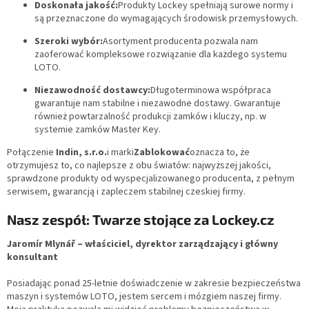
Doskonała jakość:
Produkty Lockey spełniają surowe normy i
są przeznaczone do wymagających środowisk przemysłowych.
Szeroki wybór:
Asortyment producenta pozwala nam
zaoferować kompleksowe rozwiązanie dla każdego systemu
LOTO.
Niezawodność dostawcy:
Długoterminowa współpraca
gwarantuje nam stabilne i niezawodne dostawy. Gwarantuje
również powtarzalność produkcji zamków i kluczy, np. w
systemie zamków Master Key.
Połączenie
Indin, s.r.o.
i marki
Zablokować
oznacza to, że
otrzymujesz to, co najlepsze z obu światów: najwyższej jakości,
sprawdzone produkty od wyspecjalizowanego producenta, z pełnym
serwisem, gwarancją i zapleczem stabilnej czeskiej firmy.
Nasz zespół: Twarze stojące za Lockey.cz
Jaromír Mlynář – właściciel, dyrektor zarządzający i główny
konsultant
Posiadając ponad 25-letnie doświadczenie w zakresie bezpieczeństwa
maszyn i systemów LOTO, jestem sercem i mózgiem naszej firmy.