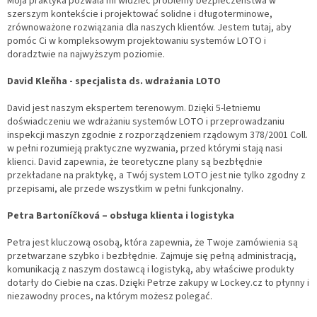
Moja praktyka pozwala mi widzieć problemy bezpieczeństwa w
szerszym kontekście i projektować solidne i długoterminowe,
zrównoważone rozwiązania dla naszych klientów. Jestem tutaj, aby
pomóc Ci w kompleksowym projektowaniu systemów LOTO i
doradztwie na najwyższym poziomie.
David Kleňha - specjalista ds. wdrażania LOTO
David jest naszym ekspertem terenowym. Dzięki 5-letniemu
doświadczeniu we wdrażaniu systemów LOTO i przeprowadzaniu
inspekcji maszyn zgodnie z rozporządzeniem rządowym 378/2001 Coll.
w pełni rozumieją praktyczne wyzwania, przed którymi stają nasi
klienci. David zapewnia, że ​​teoretyczne plany są bezbłędnie
przekładane na praktykę, a Twój system LOTO jest nie tylko zgodny z
przepisami, ale przede wszystkim w pełni funkcjonalny.
Petra Bartoníčková – obsługa klienta i logistyka
Petra jest kluczową osobą, która zapewnia, że ​​Twoje zamówienia są
przetwarzane szybko i bezbłędnie. Zajmuje się pełną administracją,
komunikacją z naszym dostawcą i logistyką, aby właściwe produkty
dotarły do ​​Ciebie na czas. Dzięki Petrze zakupy w Lockey.cz to płynny i
niezawodny proces, na którym możesz polegać.