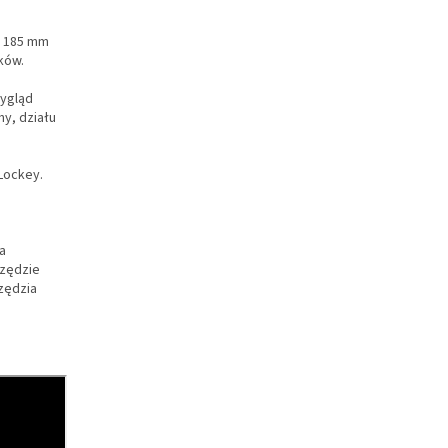
. 185 mm
ków.
wygląd
my, działu
 Lockey.
a
szędzie
zędzia