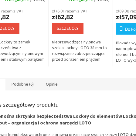
rzewodzący), prosta
mm, korpus nylonowy
dź, etykieta EN
(nieprzewodzący),
1 razem z VAT
zł76,01 razem z VAT
zł69,08 ra
krawędź prosta
2,82
zł62,82
zł57,0
ZEGÓŁY
SZCZEGÓŁY
Do ko
Lockey to zamek
Nieprzewodząca nylonowa
Blokada w
eczeństwa z
szekla Lockey LOTO 38 mm to
nadprądowy
zewodzącym nylonowym
rozwiązanie zabezpieczające
element b
sem i stalowym pałąkiem
przed porażeniem prądem
LOTO wyko
ości 38 mm. Zamek łączy
elektrycznym w systemie
wytrzymałe
wości izolacyjne z
Lockout Tagout. Zamek
wzmocnio
ymałością mechaniczną
posiada nieprzewodzący...
sztucznym
szybkiego i
Podobne (6)
Opinie
s szczegółowy produktu
enośna skrzynka bezpieczeństwa Lockey do elementów Lock
ut – organizacja i ochrona narzędzi LOTO
wnij kompleksową ochronę i sprawną organizację swoich rzeczy LOTO dzię