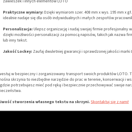
zawieszek i innych elementów LOTO
Praktyczne wymiary:
Dzięki wymiarom szer. 408 mm x wys. 195 mm x gł
idealnie nadaje się dla osób indywidualnych i małych zespołów pracowni
Personalizacja:
Ulepsz organizację i nadaj swojej firmie profesjonalny 
dzięki możliwości personalizacji za pomocą napisów, takich jak nazwa fir
lub inny tekst.
Jakość Lockey:
Zaufaj dwuletniej gwarancji i sprawdzonej jakości marki
westuj w bezpieczny i zorganizowany transport swoich produktów LOTO. T
nośna skrzynia to niezbędne narzędzie do prac w terenie, konserwacji i w
 gdzie potrzebujesz mieć pod ręką i bezpiecznie przechowywać swoje nar
ieczeństwa.
iwość stworzenia własnego tekstu na skrzyni.
Skontaktuj się z nami!