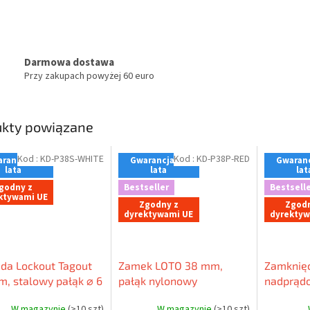
Darmowa dostawa
Przy zakupach powyżej 60 euro
ukty powiązane
Kod :
KD-P38S-WHITE
Kod :
KD-P38P-RED
rancja - 2
Gwarancja - 2
Gwaranc
lata
lata
lat
godny z
Bestseller
Bestselle
ktywami UE
Zgodny z
Zgodn
dyrektywami UE
dyrektyw
da Lockout Tagout
Zamek LOTO 38 mm,
Zamknięc
, stalowy pałąk ⌀ 6
pałąk nylonowy
nadprądo
orpus z nylonu
(nieprzewodzący) ⌀ 6
W magazynie
(>10 szt)
W magazynie
(>10 szt)