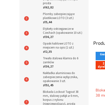
prosta
zł62,82
Plomby zabezpieczające
plastikowe LOTO (3 szt.)
zł5,44
Etykiety ostrzegawcze w
Czechach (opakowanie 10 szt.)
zł36,27
Prod
Opaski kablowe LOTO z
miejscem na opis (1 szt.)
zł2,35
Gwa
Trwała stalowa klamra do 6
zamków
Z
zł36,27
dyre
Nakładka aluminiowa do
zabezpieczenia wyłącznika,
opakowanie 3 szt.
zł51,45
Bloka
Blokada Lockout Tagout 38
38 mm
mm, stalowy pałąk ⌀ 6 mm,
korpus z nylonu
mm, k
(nieprzewodzący), prosta