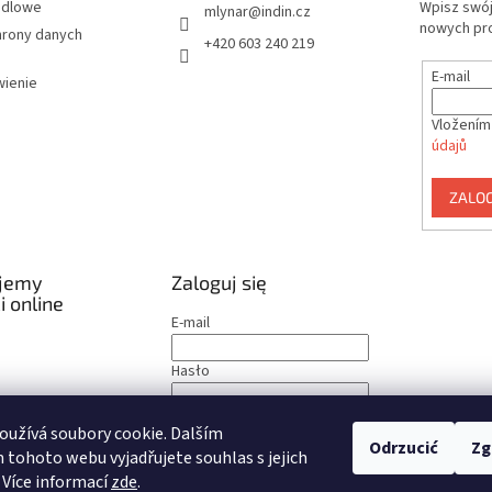
ndlowe
Wpisz swój
mlynar
@
indin.cz
nowych pr
hrony danych
+420 603 240 219
E-mail
ienie
Vložením
údajů
ZALOG
jemy
Zaloguj się
i online
E-mail
Hasło
ZALOGUJ SIĘ
užívá soubory cookie. Dalším
Odrzucić
Zg
tohoto webu vyjadřujete souhlas s jejich
Zarejestruj się
Nie pamiętam hasła
 Více informací
zde
.