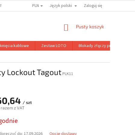
PLN
Język polski
MOJE ZAMÓWIENIE
Zaloguj się
KOSZYK
Pusty koszyk
knięcia kablowe
Zestaw LOTO
Blokady złączy pneumatyczny
y Lockout Tagout
PLK11
60,64
/ szt
 razem z VAT
ygodnie
owa:
oręczyć do:
17.09.2026
Opcje dostawy