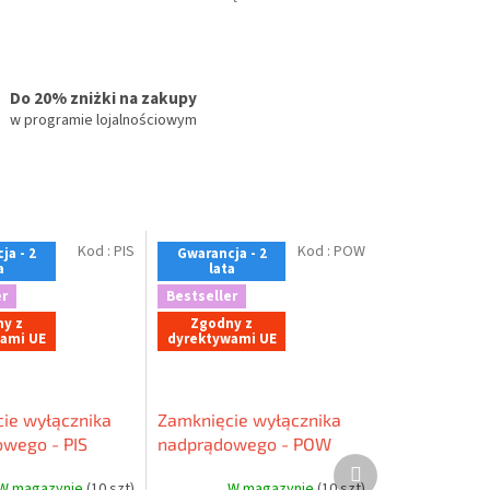
Do 20% zniżki na zakupy
w programie lojalnościowym
Kod :
PIS
Kod :
POW
ja - 2
Gwarancja - 2
a
lata
r
Bestseller
y z
Zgodny z
ami UE
dyrektywami UE
ie wyłącznika
Zamknięcie wyłącznika
wego - PIS
nadprądowego - POW
Produkt
następny
W magazynie
(10 szt)
W magazynie
(10 szt)