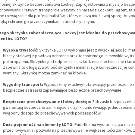
nośnej skrzynce bezpieczeństwa Lockey. Zaprojektowana z myślą o bezp
chowywaniu i łatwym transporcie wszystkich narzędzi Lockout Tagout, ta 
lne rozwiązanie dla profesjonalistów, którzy muszą mieć swój sprzęt bez
ręką i chronić go przed czynnikami atmosferycznymi.
zego skrzynka zabezpieczająca Lockey jest idealna do przechowywa
mentów LOTO?
Wysoka trwałość:
Skrzynka LOTO wykonana jest z wysokiej jakości mat
blachy stalowej z powłoką ochronną oraz technicznego, niezwykle wyt
polipropylenu. Skrzynka jest odporna na uszkodzenia mechaniczne i koro
Zapewnia to długą żywotność skrzynki i minimalizuje konieczność jej kons
wymiany. Skrzynkę można zamknąć na kłódkę.
Wygodny transport:
Wyposażony w uchwyt ułatwiający przenoszenie i
bezpieczne zatrzaski zapewniające bezpieczne przechowywanie
Bezpieczne przechowywanie i łatwy dostęp:
Zatrzaski bezpieczeńs
gwarantują bezpieczne zamknięcie skrzynki, umożliwiając jednocześnie s
wygodny dostęp do przechowywanych podzespołów.
Duża pojemność na elementy LOTO:
Pudełko ma wystarczająco dużo 
przechowywania i pozwala na przechowywanie większej ilości zamków, 