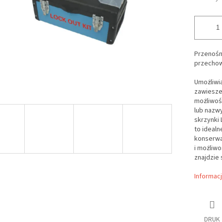
Przenośna
przechow
Umożliwi
zawiesze
możliwość
lub nazwy
skrzynki
to idealn
konserwa
i możliwo
znajdzie 
Informac
DRUK