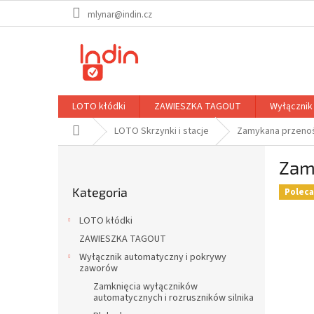
Przejść
mlynar@indin.cz
do
treści
LOTO kłódki
ZAWIESZKA TAGOUT
Wyłącznik
Home
LOTO Skrzynki i stacje
Zamykana przenoś
P
Zam
a
Pominąć
s
Kategoria
kategorie
Polec
e
k
LOTO kłódki
b
ZAWIESZKA TAGOUT
o
Wyłącznik automatyczny i pokrywy
c
zaworów
z
Zamknięcia wyłączników
n
automatycznych i rozruszników silnika
y