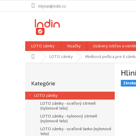
Prejsť
mlynar@indin.cz
na
obsah
LOTO zámky
Visačky
Uzávery ističov a venti
Domov
LOTO zámky
Hliníková petlica pre 6 zám
B
Hlin
o
Preskočiť
č
Kategórie
kategórie
Záruka 
n
ý
LOTO zámky
p
LOTO zámky - oceľový strmeň
a
(nylonové telo)
n
LOTO zámky - nylonový strmeň
e
(nylonové telo)
l
LOTO zámky - oceľové lanko (nylonové
telo)