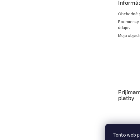
Informác
i
e
Obchodné 
Podmienky 
údajov
Moja objed
Prijímam
platby
Tento web p