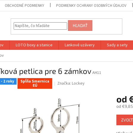
OBCHODNÉ PODMIENKY
PODMIENKY OCHRANY OSOBNÝCH ÚDAJOV
HĽADAŤ
lov
LOTO boxy a stanice
Lankové uzávery
Sady a sety
kov
íková petlica pre 6 zámkov
AH11
- 2 roky
Spĺňa Smernica
Značka:
Lockey
EÚ
od
od
€9,85
Jednotk
ZVOĽT
cena: