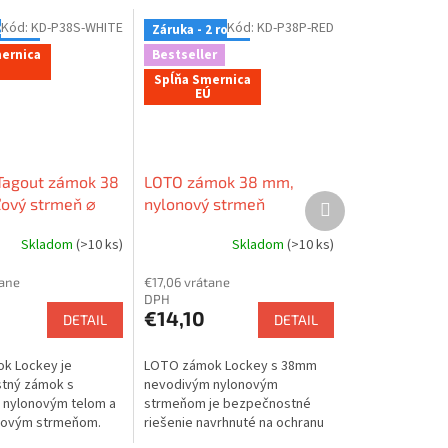
Kód:
KD-P38S-WHITE
Kód:
KD-P38P-RED
2 roky
Záruka - 2 roky
ernica
Bestseller
Spĺňa Smernica
EÚ
Tagout zámok 38
LOTO zámok 38 mm,
Ďalší
ový strmeň ⌀
nylonový strmeň
produkt
onové telo
(nevodivý) 6mm, nylonové
Skladom
(>10 ks)
Skladom
(>10 ks)
), rovná hrana,
telo (nevodivé), rovná
hrana
tane
€17,06 vrátane
DPH
€14,10
DETAIL
DETAIL
k Lockey je
LOTO zámok Lockey s 38mm
tný zámok s
nevodivým nylonovým
 nylonovým telom a
strmeňom je bezpečnostné
ovým strmeňom.
riešenie navrhnuté na ochranu
inuje izolačné
pred elektrickým prúdom v