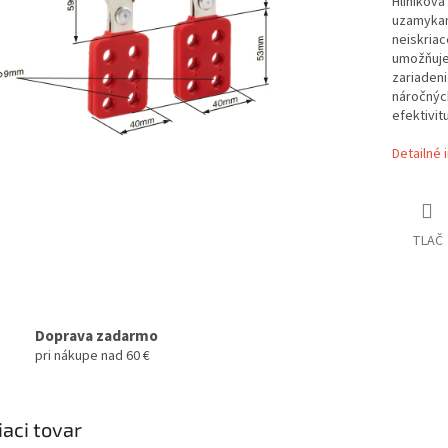
Hliníková
uzamykan
neiskriac
umožňuje
zariadeni
náročnýc
efektivit
Detailné 
TLAČ
Doprava zadarmo
pri nákupe nad 60 €
iaci tovar