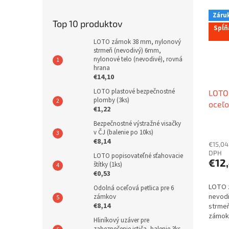
Záruk
Top 10 produktov
Spĺň
LOTO zámok 38 mm, nylonový
strmeň (nevodivý) 6mm,
nylonové telo (nevodivé), rovná
hrana
€14,10
LOTO plastové bezpečnostné
LOTO
plomby (3ks)
oceľ
€1,22
nylon
Bezpečnostné výstražné visačky
rovná
v ČJ (balenie po 10ks)
€8,14
€15,04
DPH
LOTO popisovateľné sťahovacie
€12
štítky (1ks)
€0,53
LOTO 
Odolná oceľová petlica pre 6
nevod
zámkov
€8,14
strme
zámok 
Hliníkový uzáver pre
úrazov