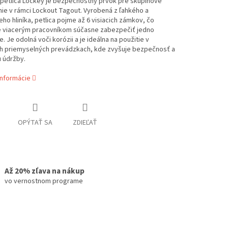
 petlica Lockey je bezpečnostný prvok pre skupinové
ie v rámci Lockout Tagout. Vyrobená z ľahkého a
eho hliníka, petlica pojme až 6 visiacich zámkov, čo
 viacerým pracovníkom súčasne zabezpečiť jedno
e. Je odolná voči korózii a je ideálna na použitie v
h priemyselných prevádzkach, kde zvyšuje bezpečnosť a
u údržby.
informácie
OPÝTAŤ SA
ZDIEĽAŤ
Až 20% zľava na nákup
vo vernostnom programe