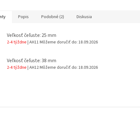
Lockout Tagout. Zámok
kombinuje izolačné vlastnosti
vlastnosti
odivé nylonové telo...
nylonu s pevnosťou...
pevnosťou a
nty
Popis
Podobné (2)
Diskusia
Veľkosť čeľuste: 25 mm
2-4 týždne
| AH11
Môžeme doručiť do:
18.09.2026
Veľkosť čeľuste: 38 mm
2-4 týždne
| AH12
Môžeme doručiť do:
18.09.2026