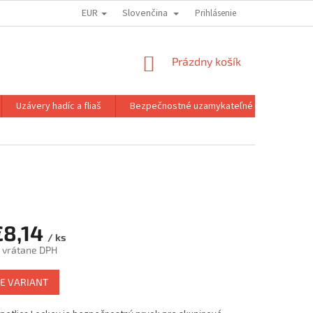
EUR
Slovenčina
MOJA OBJEDNÁVKA
Prihlásenie
NÁKUPNÝ
Prázdny košík
KOŠÍK
Uzávery hadíc a fliaš
Bezpečnostné uzamykateľné spony
€8,14
/ ks
vrátane DPH
ová
E VARIANT