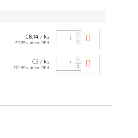
 s mechanickou
rámci Lockout Tagout. Zámok
 je navrhnutý na...
má nevodivé nylonové...
Do košíka
€8,14
/ ks
€9,85 vrátane DPH
Do košíka
€9
/ ks
€10,89 vrátane DPH