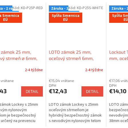
Kód:
KD-P25P-RED
Kód:
KD-P25S-WHITE
a - 2 roky
Záruka - 2 roky
Záruka - 
a Smernica
Spĺňa Smernica
Spĺňa Sm
EÚ
EÚ
EÚ
 zámok 25 mm,
LOTO zámok 25 mm,
Lockout 
ový strmeň ⌀ 6mm,
oceľový strmeň 6mm,
mm, oceľ
ové telo (nevodivé),
nylonové telo (nevodivé),
6mm, nyl
2-4 týždne
2-4 týždne
 hrana
rovná hrana
(nevodivé
EN štítok
 vrátane
€15,04 vrátane
€17,06 vrá
DPH
DPH
,43
€12,43
€14,10
DETAIL
DETAIL
zámok Lockey s 25mm
LOTO zámok Lockey s 25mm
LOTO zámo
ivým nylonovým
oceľovým strmeňom je
bezpečnos
ňom je bezpečnostný
hybridný bezpečnostný zámok
nevodivým
určený na prevenciu
s nevodivým nylonovým telom
38mm oceľ
 elektrickým prúdom v
s rovnou hranou. Zámok
Zámok komb