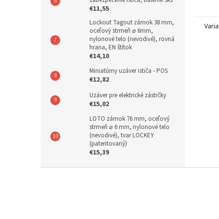
zabezpečenie ističa, balenie 3ks
rámci 
€11,55
má nev
Lockout Tagout zámok 38 mm,
Varia
oceľový strmeň ⌀ 6mm,
nylonové telo (nevodivé), rovná
hrana, EN štítok
€14,10
Miniatúrny uzáver ističa - POS
€12,82
Uzáver pre elektrické zástrčky
€15,02
LOTO zámok 76 mm, oceľový
strmeň ⌀ 6 mm, nylonové telo
(nevodivé), tvar LOCKEY
(patentovaný)
€15,39
Z
á
p
ä
t