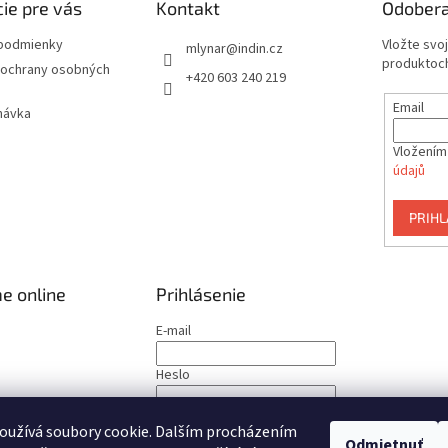
ie pre vás
Kontakt
Odobera
podmienky
Vložte svo
mlynar
@
indin.cz
produktoch
ochrany osobných
+420 603 240 219
Email
návka
Vložením
údajů
PRIHL
e online
Prihlásenie
E-mail
Heslo
PRIHLÁSIŤ SA
oužívá soubory cookie. Dalším procházením
Odmietnuť