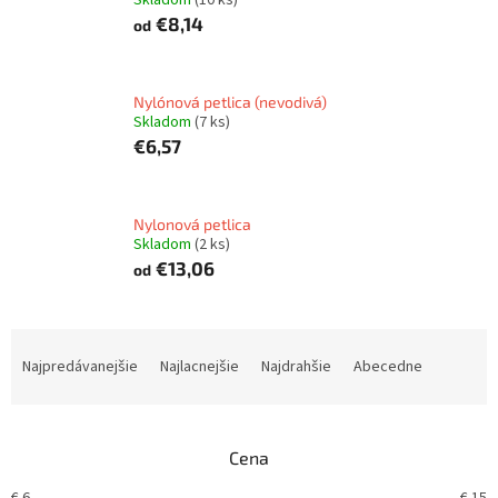
€8,14
od
Nylónová petlica (nevodivá)
Skladom
(7 ks)
€6,57
Nylonová petlica
Skladom
(2 ks)
€13,06
od
R
a
Najpredávanejšie
Najlacnejšie
Najdrahšie
Abecedne
d
e
n
Cena
i
e