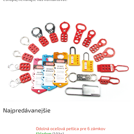
Najpredávanejšie
Odolná oceľová petlica pre 6 zámkov
Skladom
(10 ks)