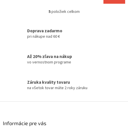
5
položiek celkom
O
v
l
á
Doprava zadarmo
d
pri nákupe nad 60 €
a
c
i
Až 20% zľava na nákup
e
vo vernostnom programe
p
r
v
k
Záruka kvality tovaru
y
na všetok tovar máte 2 roky záruku
v
ý
p
Z
i
á
s
p
u
ä
Informácie pre vás