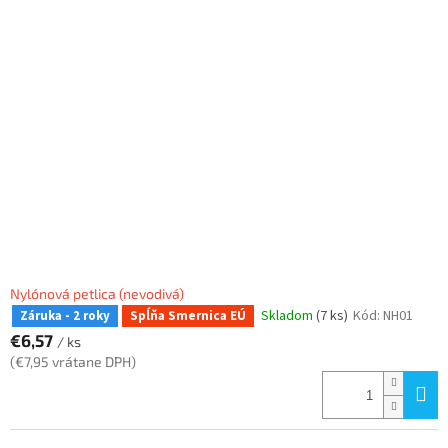
Nylónová petlica (nevodivá)
Skladom
(7 ks)
Kód:
NH01
Záruka - 2 roky
Spĺňa Smernica EÚ
€6,57
/ ks
(€7,95 vrátane DPH)