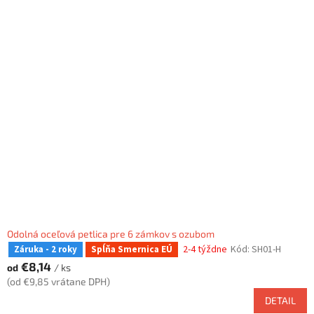
Odolná oceľová petlica pre 6 zámkov s ozubom
2-4 týždne
Kód:
SH01-H
Záruka - 2 roky
Spĺňa Smernica EÚ
€8,14
od
/ ks
(od €9,85 vrátane DPH)
DETAIL