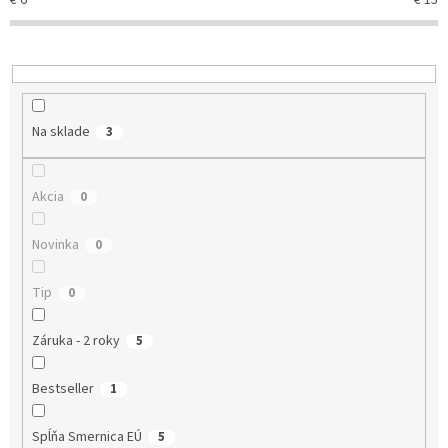
€
6
€
15
p
r
o
d
u
k
Na sklade
3
t
o
v
Akcia
0
Novinka
0
Tip
0
Záruka - 2 roky
5
Bestseller
1
Spĺňa Smernica EÚ
5