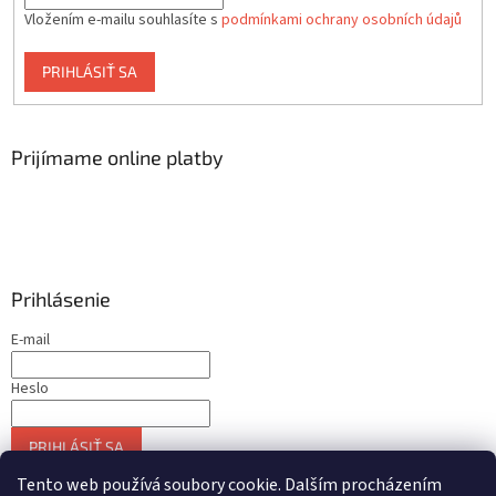
Vložením e-mailu souhlasíte s
podmínkami ochrany osobních údajů
PRIHLÁSIŤ SA
Prijímame online platby
Prihlásenie
E-mail
Heslo
PRIHLÁSIŤ SA
Nová registrácia
Zabudnuté heslo
Tento web používá soubory cookie. Dalším procházením