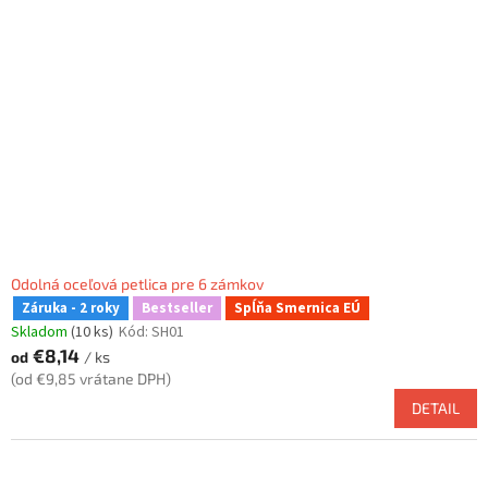
s
p
r
o
d
u
k
t
o
v
Odolná oceľová petlica pre 6 zámkov
Záruka - 2 roky
Bestseller
Spĺňa Smernica EÚ
Skladom
(10 ks)
Kód:
SH01
€8,14
od
/ ks
(od €9,85 vrátane DPH)
DETAIL