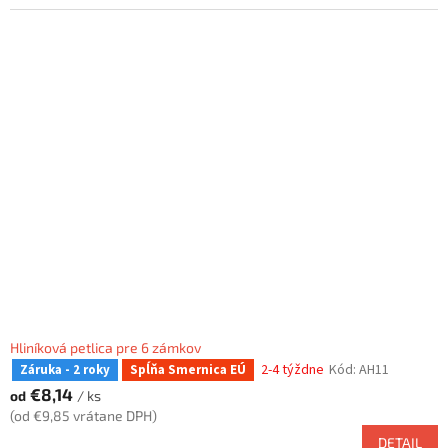
Hliníková petlica pre 6 zámkov
2-4 týždne
Kód:
AH11
Záruka - 2 roky
Spĺňa Smernica EÚ
€8,14
od
/ ks
(od €9,85 vrátane DPH)
DETAIL