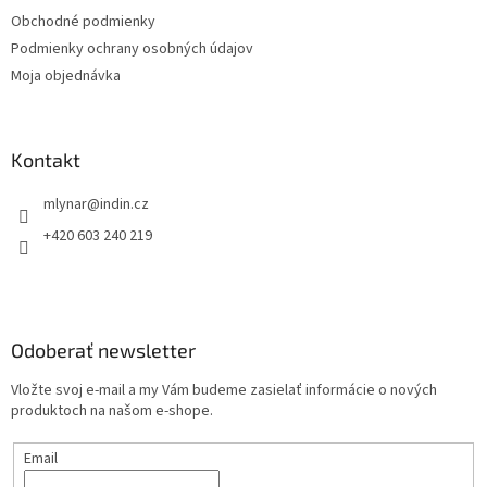
t
Obchodné podmienky
i
Podmienky ochrany osobných údajov
e
Moja objednávka
Kontakt
mlynar
@
indin.cz
+420 603 240 219
Odoberať newsletter
Vložte svoj e-mail a my Vám budeme zasielať informácie o nových
produktoch na našom e-shope.
Email