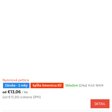
Nylonová petlica
Skladom
(2 ks)
Kód:
NH04
Záruka - 2 roky
Spĺňa Smernica EÚ
€13,06
od
/ ks
(od €15,80 vrátane DPH)
DETAIL