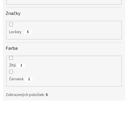
Značky
Lockey
5
Farba
Žltá
1
Červená
2
Zobrazených položiek:
5
V
ý
p
i