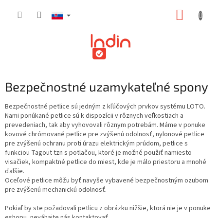
Prejsť
NÁKUP
na
obsah
KOŠÍK
Bezpečnostné uzamykateľné spony
Bezpečnostné petlice sú jedným z kľúčových prvkov systému LOTO.
Nami ponúkané petlice sú k dispozícii v rôznych veľkostiach a
prevedeniach, tak aby vyhovovali rôznym potrebám. Máme v ponuke
kovové chrómované petlice pre zvýšenú odolnosť, nylonové petlice
pre zvýšenú ochranu proti úrazu elektrickým prúdom, petlice s
funkciou Tagout tzn s potlačou, ktoré je možné použiť namiesto
visačiek, kompaktné petlice do miest, kde je málo priestoru a mnohé
ďalšie.
Oceľové petlice môžu byť navyše vybavené bezpečnostným ozubom
pre zvýšenú mechanickú odolnosť.
Pokiaľ by ste požadovali petlicu z obrázku nižšie, ktorá nie je v ponuke
eshopu, neváhajte nás kontaktovať.