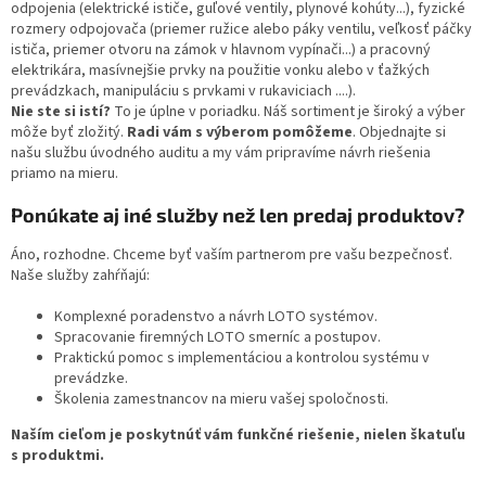
odpojenia (elektrické ističe, guľové ventily, plynové kohúty...), fyzické
rozmery odpojovača (priemer ružice alebo páky ventilu, veľkosť páčky
ističa, priemer otvoru na zámok v hlavnom vypínači...) a pracovný
elektrikára, masívnejšie prvky na použitie vonku alebo v ťažkých
prevádzkach, manipuláciu s prvkami v rukaviciach ....).
Nie ste si istí?
To je úplne v poriadku. Náš sortiment je široký a výber
môže byť zložitý.
Radi vám s výberom pomôžeme
. Objednajte si
našu službu úvodného auditu a my vám pripravíme návrh riešenia
priamo na mieru.
Ponúkate aj iné služby než len predaj produktov?
Áno, rozhodne. Chceme byť vaším partnerom pre vašu bezpečnosť.
Naše služby zahŕňajú:
Komplexné poradenstvo a návrh LOTO systémov.
Spracovanie firemných LOTO smerníc a postupov.
Praktickú pomoc s implementáciou a kontrolou systému v
prevádzke.
Školenia zamestnancov na mieru vašej spoločnosti.
Naším cieľom je poskytnúť vám funkčné riešenie, nielen škatuľu
s produktmi.