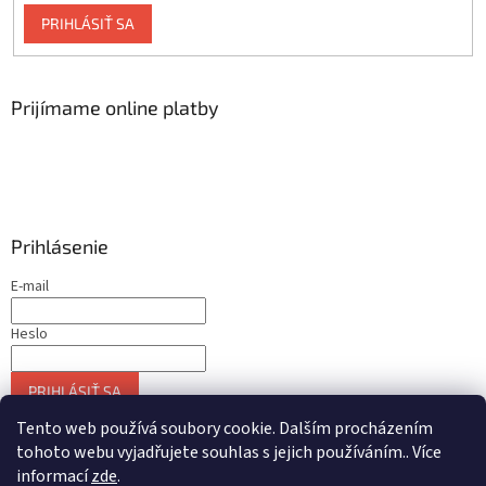
PRIHLÁSIŤ SA
Prijímame online platby
Prihlásenie
E-mail
Heslo
PRIHLÁSIŤ SA
Nová registrácia
Zabudnuté heslo
Tento web používá soubory cookie. Dalším procházením
tohoto webu vyjadřujete souhlas s jejich používáním.. Více
informací
zde
.