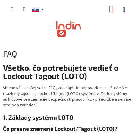
Prejsť
NÁKUP
na
obsah
KOŠÍK
FAQ
Všetko, čo potrebujete vedieť o
Lockout Tagout (LOTO)
Vítame vás v našej sekcii FAQ, kde nájdete odpovede na najčastejšie
otázky týkajúce sa Lockout Tagout (LOTO) systémov. Tieto systémy
sú kľúčové pre zaistenie bezpečnosti pracovníkov pri údržbe a servise
strojov a zariadení.
1. Základy systému LOTO
Čo presne znamená Lockout/Tagout (LOTO)?