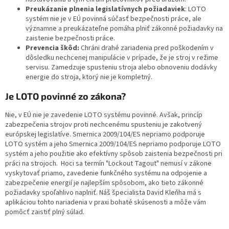
Preukázanie plnenia legislatívnych požiadaviek
: LOTO
systém nie je v EÚ povinná súčasť bezpečnosti práce, ale
významne a preukázateľne pomáha plniť zákonné požiadavky na
zaistenie bezpečnosti práce.
Prevencia škôd:
Chráni drahé zariadenia pred poškodením v
dôsledku nechcenej manipulácie v prípade, že je stroj v režime
servisu. Zamedzuje spusteniu stroja alebo obnoveniu dodávky
energie do stroja, ktorý nie je kompletný.
Je LOTO povinné zo zákona?
Nie, v EÚ nie je zavedenie LOTO systému povinné. Avšak, princíp
zabezpečenia strojov proti nechcenému spusteniu je zakotvený
európskej legislatíve. Smernica 2009/104/ES nepriamo podporuje
LOTO systém a jeho Smernica 2009/104/ES nepriamo podporuje LOTO
systém a jeho použitie ako efektívny spôsob zaistenia bezpečnosti pri
práci na strojoch. Hoci sa termín "Lockout Tagout" nemusí v zákone
vyskytovať priamo, zavedenie funkčného systému na odpojenie a
zabezpečenie energií je najlepším spôsobom, ako tieto zákonné
požiadavky spoľahlivo naplniť. Náš špecialista David Kleňha má s
aplikáciou tohto nariadenia v praxi bohaté skúsenosti a môže vám
pomôcť zaistiť plný súlad.