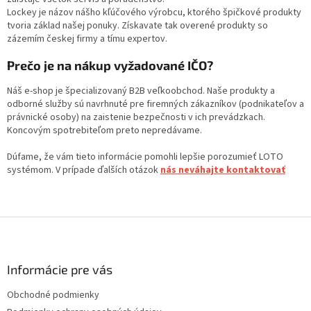
Lockey je názov nášho kľúčového výrobcu, ktorého špičkové produkty
tvoria základ našej ponuky. Získavate tak overené produkty so
zázemím českej firmy a tímu expertov.
Prečo je na nákup vyžadované IČO?
Náš e-shop je špecializovaný B2B veľkoobchod. Naše produkty a
odborné služby sú navrhnuté pre firemných zákazníkov (podnikateľov a
právnické osoby) na zaistenie bezpečnosti v ich prevádzkach.
Koncovým spotrebiteľom preto nepredávame.
Dúfame, že vám tieto informácie pomohli lepšie porozumieť LOTO
systémom. V prípade ďalších otázok
nás neváhajte kontaktovať
Z
á
p
ä
Informácie pre vás
t
Obchodné podmienky
i