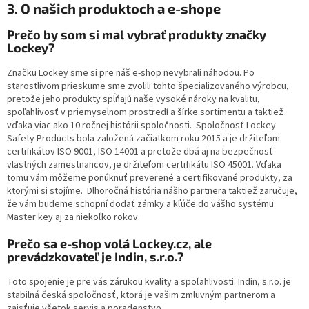
3. O našich produktoch a e-shope
Prečo by som si mal vybrať produkty značky
Lockey?
Značku Lockey sme si pre náš e-shop nevybrali náhodou. Po
starostlivom prieskume sme zvolili tohto špecializovaného výrobcu,
pretože jeho produkty spĺňajú naše vysoké nároky na kvalitu,
spoľahlivosť v priemyselnom prostredí a šírke sortimentu a taktiež
vďaka viac ako 10 ročnej histórii spoločnosti. Spoločnosť Lockey
Safety Products bola založená začiatkom roku 2015 a je držiteľom
certifikátov ISO 9001, ISO 14001 a pretože dbá aj na bezpečnosť
vlastných zamestnancov, je držiteľom certifikátu ISO 45001. Vďaka
tomu vám môžeme ponúknuť preverené a certifikované produkty, za
ktorými si stojíme. Dlhoročná história nášho partnera taktiež zaručuje,
že vám budeme schopní dodať zámky a kľúče do vášho systému
Master key aj za niekoľko rokov.
Prečo sa e-shop volá Lockey.cz, ale
prevádzkovateľ je Indin, s.r.o.?
Toto spojenie je pre vás zárukou kvality a spoľahlivosti. Indin, s.r.o. je
stabilná česká spoločnosť, ktorá je vašim zmluvným partnerom a
zaisťuje všetok servis a poradenstvo.