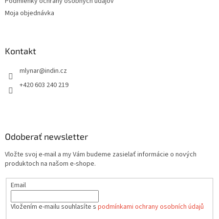
Podmienky ochrany osobných údajov
e
Moja objednávka
Kontakt
mlynar
@
indin.cz
+420 603 240 219
Odoberať newsletter
Vložte svoj e-mail a my Vám budeme zasielať informácie o nových
produktoch na našom e-shope.
Email
Vložením e-mailu souhlasíte s
podmínkami ochrany osobních údajů