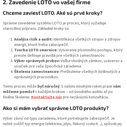
2. Zavedenie LOTO vo vašej firme
Chceme zaviesť LOTO. Aké sú prvé kroky?
Správne zavedenie systému LOTO je proces, ktorý vyžaduje
starostlivú prípravu. Základné kroky sú:
Analýza rizík a audit:
Identifikácia všetkých strojov a zdrojov
energií, ktoré treba zabezpečiť.
Tvorba LOTO smernice:
Vytvorenie písomného postupu, ktorý
presne definuje pravidlá pre všetkých zamestnancov.
Výber správnych prvkov:
Voľba vhodných zámkov, uzáverov a
visačiek pre vaše špecifické zariadenia.
Školenia zamestnancov:
Preškolenie všetkých dotknutých a
oprávnených pracovníkov.
Tento proces môže
byť náročný
. S našimi mnohými rokmi praxe
vám
môžeme pomôcť
s každým krokom – od úvodného auditu až po
finálne školenie.
Kontaktujte nás
pre nezáväznú konzultáciu.
Ako si mám vybrať správne LOTO produkty?
Výber závisí od typu zariadenia, ktoré potrebujete zabezpečiť. Je
nutné zvážiť typ energie (elektrina, plyn, tlakový vzduch...), spôsob jej