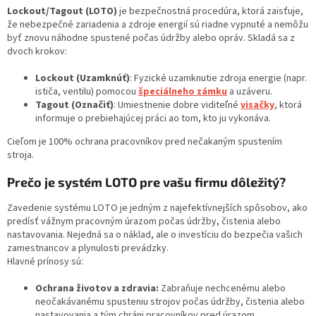
Lockout/Tagout (LOTO)
je bezpečnostná procedúra, ktorá zaisťuje,
že nebezpečné zariadenia a zdroje energií sú riadne vypnuté a nemôžu
byť znovu náhodne spustené počas údržby alebo opráv. Skladá sa z
dvoch krokov:
Lockout (Uzamknúť)
: Fyzické uzamknutie zdroja energie (napr.
ističa, ventilu) pomocou
špeciálneho zámku
a uzáveru.
Tagout (Označiť)
: Umiestnenie dobre viditeľné
visačky
, ktorá
informuje o prebiehajúcej práci ao tom, kto ju vykonáva.
Cieľom je 100% ochrana pracovníkov pred nečakaným spustením
stroja.
Prečo je systém LOTO pre vašu firmu dôležitý?
Zavedenie systému LOTO je jedným z najefektívnejších spôsobov, ako
predísť vážnym pracovným úrazom počas údržby, čistenia alebo
nastavovania. Nejedná sa o náklad, ale o investíciu do bezpečia vašich
zamestnancov a plynulosti prevádzky.
Hlavné prínosy sú:
Ochrana životov a zdravia:
Zabraňuje nechcenému alebo
neočakávanému spusteniu strojov počas údržby, čistenia alebo
nastavovania a tým chráni pracovníkov pred úrazom.