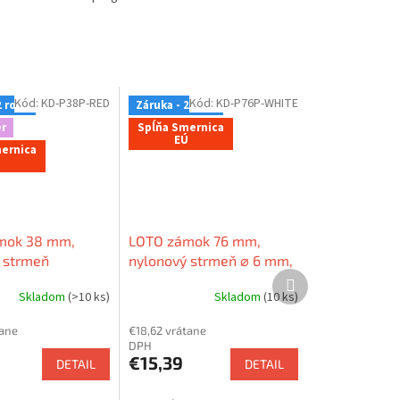
Kód:
KD-P38P-RED
Kód:
KD-P76P-WHITE
2 roky
Záruka - 2 roky
r
Spĺňa Smernica
EÚ
ernica
mok 38 mm,
LOTO zámok 76 mm,
 strmeň
nylonový strmeň ⌀ 6 mm,
Ďalší
ý) 6mm, nylonové
nylonové telo (nevodivé),
produkt
Skladom
(>10 ks)
Skladom
(10 ks)
odivé), rovná
rovná hrana
tane
€18,62 vrátane
DPH
€15,39
DETAIL
DETAIL