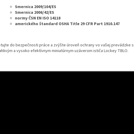
Smernica 2009/104/ES
Smernica 2006/42/ES
normy ČSN EN ISO 14118
amerického štandard OSHA Title 29 CFR Part 1910.147
stujte do bezpečnosti práce a zvýšte úroveň ochrany vo vašej prevádzke 
ahlivým a vysoko efektívnym miniatúrnym uzáverom ističa Lockey TBLO.