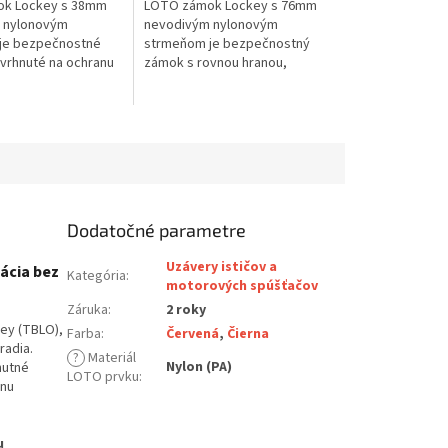
k Lockey s 38mm
LOTO zámok Lockey s 76mm
 nylonovým
nevodivým nylonovým
je bezpečnostné
strmeňom je bezpečnostný
avrhnuté na ochranu
zámok s rovnou hranou,
rickým prúdom v
navrhnutý na ochranu pred
out Tagout. Zámok
elektrickým prúdom v rámci
é nylonové...
Lockout Tagout. Vďaka...
Dodatočné parametre
Uzávery ističov a
lácia bez
Kategória
:
motorových spúšťačov
Záruka
:
2 roky
key (TBLO),
Farba
:
Červená
,
Čierna
radia.
?
Materiál
Nylon (PA)
nutné
LOTO prvku
:
lnu
u