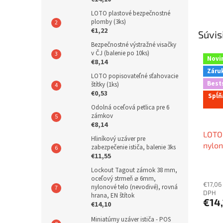
LOTO plastové bezpečnostné
plomby (3ks)
€1,22
Súvis
Bezpečnostné výstražné visačky
v ČJ (balenie po 10ks)
Novi
€8,14
Záruk
LOTO popisovateľné sťahovacie
Best
štítky (1ks)
€0,53
Spĺň
Odolná oceľová petlica pre 6
zámkov
€8,14
LOTO
Hliníkový uzáver pre
nylo
zabezpečenie ističa, balenie 3ks
€11,55
(nevo
nylon
Lockout Tagout zámok 38 mm,
tvar 
oceľový strmeň ⌀ 6mm,
€17,06
nylonové telo (nevodivé), rovná
(pate
DPH
hrana, EN štítok
€14
€14,10
Miniatúrny uzáver ističa - POS