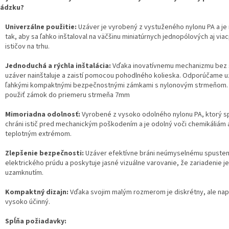
vádzku?
Univerzálne použitie:
Uzáver je vyrobený z vystuženého nylonu PA a je
tak, aby sa ľahko inštaloval na väčšinu miniatúrnych jednopólových aj via
ističov na trhu.
Jednoduchá a rýchla inštalácia:
Vďaka inovatívnemu mechanizmu bez 
uzáver nainštaluje a zaistí pomocou pohodlného kolieska. Odporúčame 
ľahkými kompaktnými bezpečnostnými zámkami s nylonovým strmeňom.
použiť zámok do priemeru strmeňa 7mm
Mimoriadna odolnosť:
Vyrobené z vysoko odolného nylonu PA, ktorý s
chráni istič pred mechanickým poškodením a je odolný voči chemikáliám 
teplotným extrémom.
Zlepšenie bezpečnosti:
Uzáver efektívne bráni neúmyselnému spusten
elektrického prúdu a poskytuje jasné vizuálne varovanie, že zariadenie 
uzamknutím.
Kompaktný dizajn:
Vďaka svojim malým rozmerom je diskrétny, ale nap
vysoko účinný.
Spĺňa požiadavky: