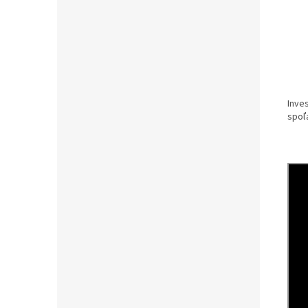
Inve
spoľ