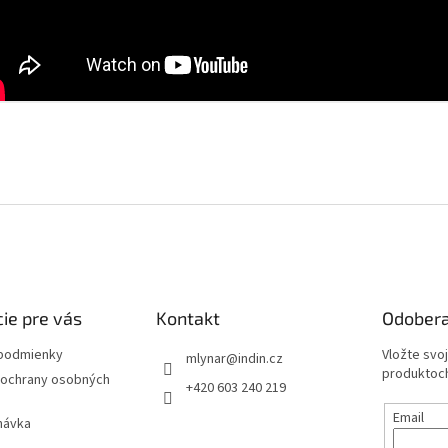
ie pre vás
Kontakt
Odobera
podmienky
Vložte svo
mlynar
@
indin.cz
produktoch
ochrany osobných
+420 603 240 219
Email
návka