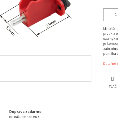
Miniatúr
prvok z o
uzamykani
je kompat
zabraňuj
pomáha d
Detailné 
TLAČ
Doprava zadarmo
pri nákupe nad 60 €