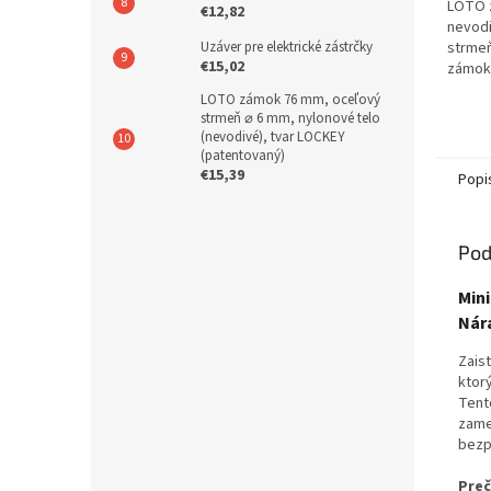
LOTO 
€12,82
nevod
Uzáver pre elektrické zástrčky
strme
€15,02
zámok
dizajn
LOTO zámok 76 mm, oceľový
pred e
strmeň ⌀ 6 mm, nylonové telo
rámci 
(nevodivé), tvar LOCKEY
(patentovaný)
€15,39
Popi
Pod
Mini
Nár
Zais
ktor
Tent
zame
bezp
Preč