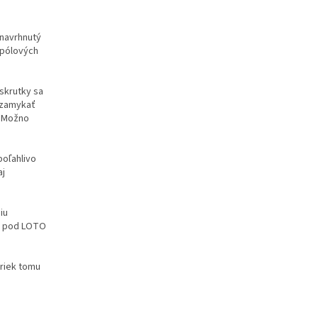
 navrhnutý
cpólových
skrutky sa
uzamykať
 Možno
poľahlivo
aj
iu
je pod LOTO
riek tomu