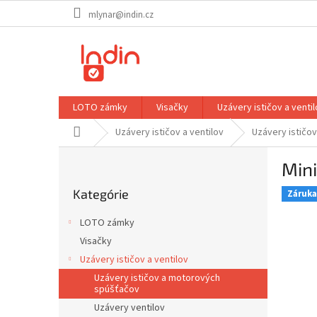
Prejsť
mlynar@indin.cz
na
obsah
LOTO zámky
Visačky
Uzávery ističov a venti
Domov
Uzávery ističov a ventilov
Uzávery ističo
B
Mini
o
Preskočiť
č
Kategórie
kategórie
Záruka 
n
ý
LOTO zámky
p
Visačky
a
Uzávery ističov a ventilov
n
e
Uzávery ističov a motorových
spúšťačov
l
Uzávery ventilov