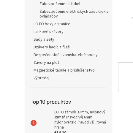
Zabezpečenie tlačidiel
Zabezpečenie elektrických zástrčiek a
ovládačov
LOTO boxy a stanice
Lankové uzávery
Sady a sety
Uzávery hadíc a fliaš
Bezpečnostné uzamykateľné spony
Závory na plot
Magnetické tabule a príslušenstvo
Výpredaj
Top 10 produktov
LOTO zámok 38 mm, nylonový
strmeň (nevodivý) 6mm,
nylonové telo (nevodivé), rovná
hrana
€14,10