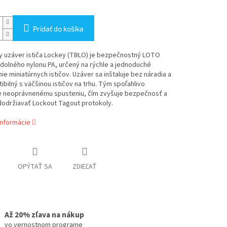
Pridať do košíka
ny uzáver ističa Lockey (TBLO) je bezpečnostný LOTO
dolného nylonu PA, určený na rýchle a jednoduché
e miniatúrnych ističov. Uzáver sa inštaluje bez náradia a
ibilný s väčšinou ističov na trhu. Tým spoľahlivo
e neoprávnenému spusteniu, čím zvyšuje bezpečnosť a
održiavať Lockout Tagout protokoly.
informácie
OPÝTAŤ SA
ZDIEĽAŤ
Až 20% zľava na nákup
vo vernostnom programe