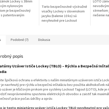
zámok Lockey s 38mm
LOTO zámo
ivým nylonovým
nevodivým
Tieto bezpečnostné výstražné
ňom je bezpečnostný
strmeňom 
visačky Lockey v slovenskom
 s patentovaným
riešenie n
jazyku (balenie 10 ks) sú
om, navrhnutý na ochranu
pred elekt
nevyhnutné pre Lockout
lektrickým prúdom v
rámci Lock
Tagout (LOTO). Sú vyrobené z
Lockout Tagout. Vďaka...
má nevodiv
laminovaného plastu a vďaka
tomu sú...
s
Podobné (7)
Diskusia
robný popis
atúrny Uzáver Ističe Lockey (TBLO) – Rýchla a Bezpečná Inšta
adia
tite špičkovú ochranu a efektivitu s naším miniatúrnym uzáverom ističa Loc
ý je navrhnutý pre rýchlu a bezpečnú inštaláciu bez použitia akéhokoľvek ná
o uzáver je kľúčovým prvkom pre systémy Lockout Tagout (LOTO), kde je 
dziť neoprávnenému spusteniu elektrických obvodov a zaistiť tak maximá
ečnosť práce počas údržby a opráv.
o je tento miniatúrny uzáver ističa Lockey TBLO nevyhnutný pre vaš