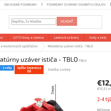
OBCHODNÉ PODMIENKY
PODMIENKY OCHRANY OSOBNÝCH ÚDAJOV
HĽADAŤ
lov
LOTO boxy a stanice
Lankové uzávery
Sady a sety
v a motorových spúšťačov
Miniatúrny uzáver ističa - TBLO
atúrny uzáver ističa - TBLO
TBLO
- 2 roky
Spĺňa Smernica
Značka:
Lockey
EÚ
€12
€15,51 v
Jednotk
2-4 t
cena:
Môžeme d