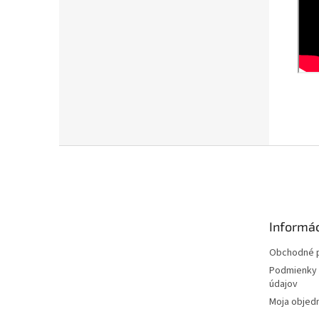
Z
á
p
ä
t
Informác
i
e
Obchodné 
Podmienky 
údajov
Moja objed