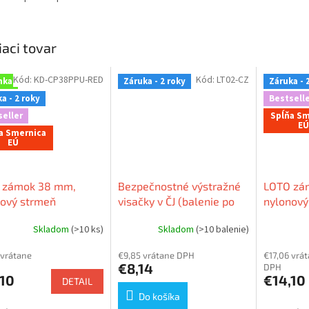
iaci tovar
Kód:
KD-CP38PPU-RED
Kód:
LT02-CZ
nka
Záruka - 2 roky
Záruka - 
a - 2 roky
Bestselle
seller
Spĺňa Sm
EÚ
a Smernica
EÚ
 zámok 38 mm,
Bezpečnostné výstražné
LOTO zá
nový strmeň
visačky v ČJ (balenie po
nylonový
divý) ⌀ 6mm,
10ks)
(nevodiv
Skladom
(>10 ks)
Skladom
(>10 balenie)
ové telo (nevodivé),
telo (nev
LOCKEY
hrana
 vrátane
€9,85 vrátane DPH
€17,06 vrá
ntovaný)
€8,14
DPH
,10
€14,10
DETAIL
Do košíka