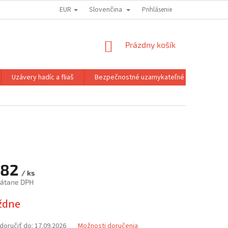
EUR
Slovenčina
MOJA OBJEDNÁVKA
Prihlásenie
NÁKUPNÝ
Prázdny košík
KOŠÍK
Uzávery hadíc a fliaš
Bezpečnostné uzamykateľné spony
,82
/ ks
rátane DPH
ová
ýždne
oručiť do:
17.09.2026
Možnosti doručenia