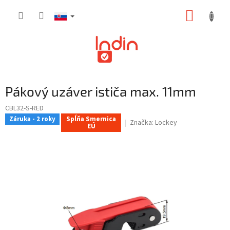
Prejsť
NÁKUP
na
obsah
KOŠÍK
Pákový uzáver ističa max. 11mm
CBL32-S-RED
Záruka - 2 roky
Spĺňa Smernica
Značka:
Lockey
EÚ