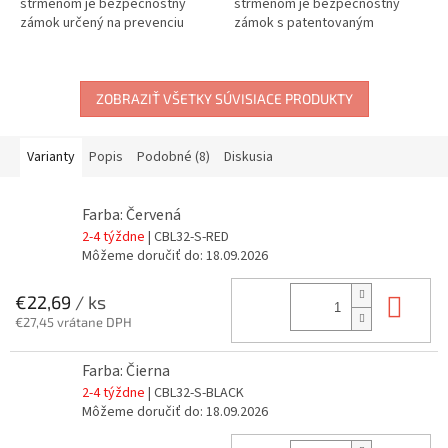
strmeňom je bezpečnostný
strmeňom je bezpečnostný
zámok určený na prevenciu
zámok s patentovaným
úrazov elektrickým prúdom v
dizajnom, navrhnutý na ochranu
rámci Lockout Tagout. Zámok
pred elektrickým prúdom v
má nevodivé nylonové telo...
rámci Lockout Tagout. Vďaka...
ZOBRAZIŤ VŠETKY SÚVISIACE PRODUKTY
Varianty
Popis
Podobné (8)
Diskusia
Farba: Červená
2-4 týždne
| CBL32-S-RED
Môžeme doručiť do:
18.09.2026
Do 
€22,69
/ ks
€27,45 vrátane DPH
Farba: Čierna
2-4 týždne
| CBL32-S-BLACK
Môžeme doručiť do:
18.09.2026