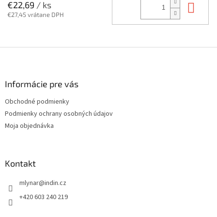
Do 
€22,69
/ ks
€27,45 vrátane DPH
Z
á
p
ä
Informácie pre vás
t
Obchodné podmienky
i
Podmienky ochrany osobných údajov
e
Moja objednávka
Kontakt
mlynar
@
indin.cz
+420 603 240 219