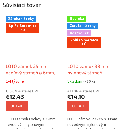
Súvisiaci tovar
Záruka - 2 roky
Novinka
Spĺňa Smernica
Záruka - 2 roky
EÚ
Bestseller
Spĺňa Smernica
EÚ
LOTO zámok 25 mm,
LOTO zámok 38 mm,
oceľový strmeň ⌀ 6mm,
nylonový strmeň
nylonové telo (nevodivé),
(nevodivý) ⌀ 6mm,
2-4 týždne
Skladom
(>10 ks)
rovná hrana
nylonové telo (nevodivé),
€15,04 vrátane DPH
tvar LOCKEY (patentovaný)
€17,06 vrátane DPH
€12,43
€14,10
DETAIL
DETAIL
LOTO zámok Lockey s 25mm
LOTO zámok Lockey s 38mm
nevodivým nylonovým
nevodivým nylonovým