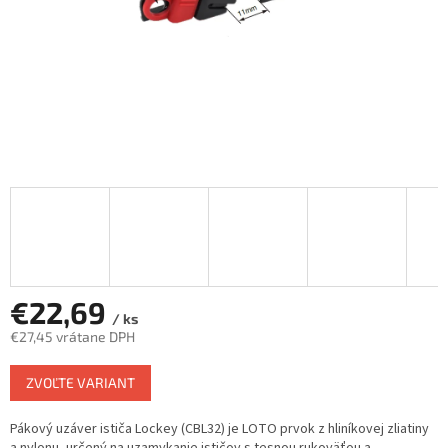
€22,69
/ ks
€27,45 vrátane DPH
Jednotková
ZVOĽTE VARIANT
cena:
Pákový uzáver ističa Lockey (CBL32) je LOTO prvok z hliníkovej zliatiny