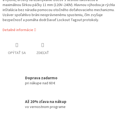
a nylonu, určený na uzamykanie ističov s tesnou rukoväťou a
maximálnou šírkou páčky 11 mm (120V–240V). Hlavnou výhodou je rýchla
inštalácia bez náradia pomocou otočného doťahovacieho mechanizmu.
Uzáver spoľahlivo bráni neoprávnenému spusteniu, čím zvyšuje
bezpečnosť a pomáha dodržiavať Lockout Tagout protokoly.
Detailné informácie
OPÝTAŤ SA
ZDIEĽAŤ
Doprava zadarmo
pri nákupe nad 60 €
Až 20% zľava na nákup
vo vernostnom programe