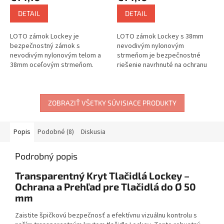
DETAIL
DETAIL
LOTO zámok Lockey je
LOTO zámok Lockey s 38mm
bezpečnostný zámok s
nevodivým nylonovým
nevodivým nylonovým telom a
strmeňom je bezpečnostné
38mm oceľovým strmeňom.
riešenie navrhnuté na ochranu
Zámok kombinuje izolačné
pred elektrickým prúdom v
vlastnosti s mechanickou
rámci Lockout Tagout. Zámok
pevnosťou a je navrhnutý na...
má nevodivé nylonové...
ZOBRAZIŤ VŠETKY SÚVISIACE PRODUKTY
Popis
Podobné (8)
Diskusia
Podrobný popis
Transparentný Kryt Tlačidlá Lockey –
Ochrana a Prehľad pre Tlačidlá do Ø 50
mm
Zaistite špičkovú bezpečnosť a efektívnu vizuálnu kontrolu s