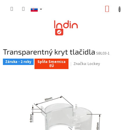
Prejsť
NÁKUP
na
obsah
KOŠÍK
Transparentný kryt tlačidla
SBL03-1
Záruka - 2 roky
Spĺňa Smernica
Značka:
Lockey
EÚ