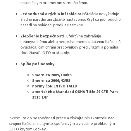
maximálnym priemerom strmeňa 8mm.
Jednoduchá a rýchla inštalácia:
Inštalácia nevyžaduje
žiadne náradie ani zložité nastavenie. Kryt sa jednoducho
nasadí na ovládací prvok a uzamkne.
Zlepšenie bezpečnosti:
Efektívne zabraňuje
neúmyselnému alebo neoprávnenému stlačeniu tlačidla či
ovládača, čím chráni pracovníkov pred úrazmi a pomáha
dodržiavať LOTO protokoly.
Spĺňa požiadavky:
Smernica 2009/104/ES
Smernica 2006/42/ES
normy ČSN EN ISO 14118
amerického štandard OSHA Title 29 CFR Part
1910.147
Investujte do bezpečnosti práce a získajte plnú kontrolu nad
svojimi tlačidlami s týmto spoľahlivým a vizuálne prehľadným
LOTO krytom Lockey.