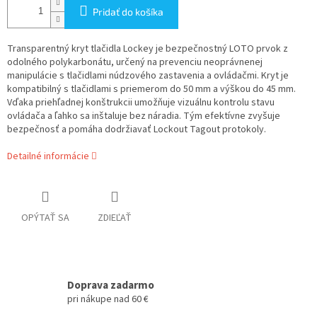
Pridať do košíka
Transparentný kryt tlačidla Lockey je bezpečnostný LOTO prvok z
odolného polykarbonátu, určený na prevenciu neoprávnenej
manipulácie s tlačidlami núdzového zastavenia a ovládačmi. Kryt je
kompatibilný s tlačidlami s priemerom do 50 mm a výškou do 45 mm.
Vďaka priehľadnej konštrukcii umožňuje vizuálnu kontrolu stavu
ovládača a ľahko sa inštaluje bez náradia. Tým efektívne zvyšuje
bezpečnosť a pomáha dodržiavať Lockout Tagout protokoly.
Detailné informácie
OPÝTAŤ SA
ZDIEĽAŤ
Doprava zadarmo
pri nákupe nad 60 €