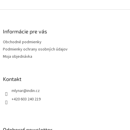
Z
á
p
ä
Informácie pre vás
t
Obchodné podmienky
i
Podmienky ochrany osobných údajov
e
Moja objednávka
Kontakt
mlynar
@
indin.cz
+420 603 240 219
Odoberať newsletter