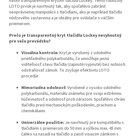
naším transparentným krytom tlačidla Lockey. Tento robustný
LOTO prvok je navrhnutý tak, aby spoľahlivo zabránil
neoprávnenej manipulácii s tlačidlami, ako je napríklad tlačidlo
núdzového zastavenia a je ideálny pre ovládače s väčším
priemerom.
Prečo je transparentný kryt tlačidla Lockey nevyhnutný
pre vašu prevádzku?
Vizuálna kontrola:
Kryt je vyrobený z odolného
priehľadného polykarbonátu, čo umožňuje jasnú
viditeľnosť stavu tlačidla (zapnuté/vypnuté) bez nutnosti
odstraňovať zámok. To zvyšuje efektivitu LOTO
procedúr.
Mimoriadna odolnosť:
Vyrobené z vysoko odolného
polykarbonátu, materiálu známeho pre svoju extrémnu
húževnatosť a odolnosť proti nárazom. Spoľahlivo chráni
tlačidlo pred mechanickým poškodením, prachom a
chemikáliami.
Univerzálne použitie:
Je navrhnutý pre kompatibilitu s
tlačidlami s priemerom do 50 mm a výškou max. 45 mm.
Ľahko sa nasadí na tlačidlo a zaistí visiacim zámkom s