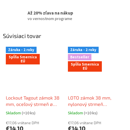
Až 20% zľava na nákup
vo vernostnom programe
Súvisiaci tovar
Záruka - 2 roky
Záruka - 2 roky
Spĺňa Smernica
Bestseller
EÚ
Spĺňa Smernica
EÚ
Lockout Tagout zámok 38
LOTO zámok 38 mm,
mm, oceľový strmeň ⌀
nylonový strmeň
6mm, nylonové telo
(nevodivý) 6mm, nylonové
Skladom
(>10 ks)
Skladom
(>10 ks)
(nevodivé), rovná hrana,
telo (nevodivé), rovná
EN štítok
€17,06 vrátane DPH
hrana
€17,06 vrátane DPH
€14,10
€14,10