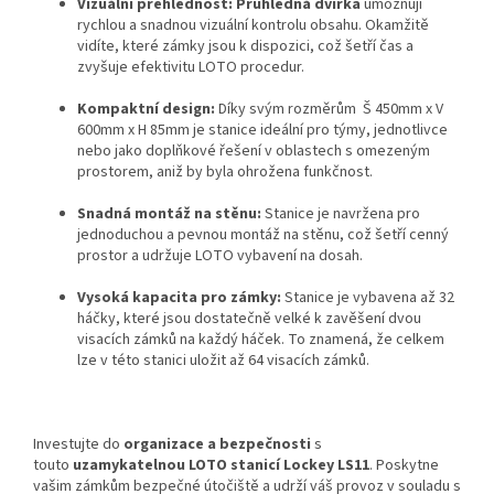
Vizuální přehlednost:
Průhledná dvířka
umožňují
rychlou a snadnou vizuální kontrolu obsahu. Okamžitě
vidíte, které zámky jsou k dispozici, což šetří čas a
zvyšuje efektivitu LOTO procedur.
Kompaktní design:
Díky svým rozměrům Š 450mm x V
600mm x H 85mm je stanice ideální pro týmy, jednotlivce
nebo jako doplňkové řešení v oblastech s omezeným
prostorem, aniž by byla ohrožena funkčnost.
Snadná montáž na stěnu:
Stanice je navržena pro
jednoduchou a pevnou montáž na stěnu, což šetří cenný
prostor a udržuje LOTO vybavení na dosah.
Vysoká kapacita pro zámky:
Stanice je vybavena až 32
háčky, které jsou dostatečně velké k zavěšení dvou
visacích zámků na každý háček. To znamená, že celkem
lze v této stanici uložit až 64 visacích zámků.
Investujte do
organizace a bezpečnosti
s
touto
uzamykatelnou LOTO stanicí Lockey LS11
. Poskytne
vašim zámkům bezpečné útočiště a udrží váš provoz v souladu s