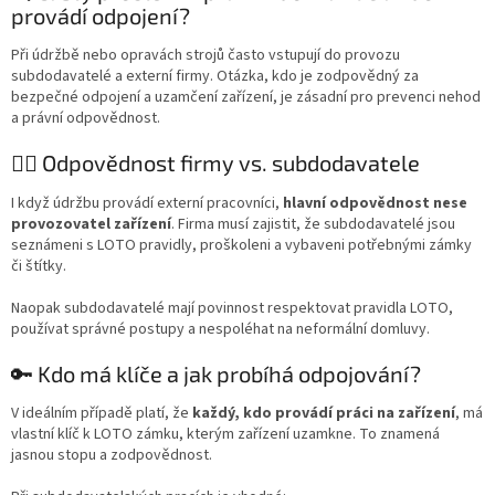
provádí odpojení?
Při údržbě nebo opravách strojů často vstupují do provozu
subdodavatelé a externí firmy. Otázka, kdo je zodpovědný za
bezpečné odpojení a uzamčení zařízení, je zásadní pro prevenci nehod
a právní odpovědnost.
👷‍♂️ Odpovědnost firmy vs. subdodavatele
I když údržbu provádí externí pracovníci,
hlavní odpovědnost nese
provozovatel zařízení
. Firma musí zajistit, že subdodavatelé jsou
seznámeni s LOTO pravidly, proškoleni a vybaveni potřebnými zámky
či štítky.
Naopak subdodavatelé mají povinnost respektovat pravidla LOTO,
používat správné postupy a nespoléhat na neformální domluvy.
🔑 Kdo má klíče a jak probíhá odpojování?
V ideálním případě platí, že
každý, kdo provádí práci na zařízení
, má
vlastní klíč k LOTO zámku, kterým zařízení uzamkne. To znamená
jasnou stopu a zodpovědnost.