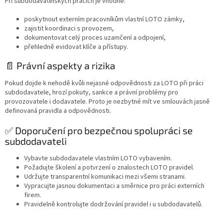
Při subdodavatelských pracích je vhodné:
poskytnout externím pracovníkům vlastní LOTO zámky,
zajistit koordinaci s provozem,
dokumentovat celý proces uzamčení a odpojení,
přehledně evidovat klíče a přístupy.
📄 Právní aspekty a rizika
Pokud dojde k nehodě kvůli nejasné odpovědnosti za LOTO při práci
subdodavatele, hrozí pokuty, sankce a právní problémy pro
provozovatele i dodavatele. Proto je nezbytné mít ve smlouvách jasně
definovaná pravidla a odpovědnosti.
✅ Doporučení pro bezpečnou spolupráci se
subdodavateli
Vybavte subdodavatele vlastním LOTO vybavením.
Požadujte školení a potvrzení o znalostech LOTO pravidel.
Udržujte transparentní komunikaci mezi všemi stranami.
Vypracujte jasnou dokumentaci a směrnice pro práci externích
firem.
Pravidelně kontrolujte dodržování pravidel i u subdodavatelů.