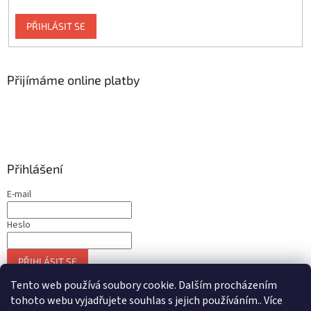
PŘIHLÁSIT SE
Přijímáme online platby
Přihlášení
E-mail
Heslo
PŘIHLÁSIT SE
Nová registrace
Zapomenuté heslo
Tento web používá soubory cookie. Dalším procházením
tohoto webu vyjadřujete souhlas s jejich používáním.. Více