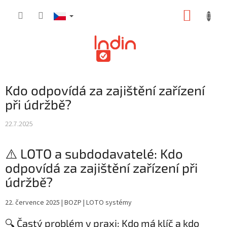
Přejít
NÁKUP
na
obsah
KOŠÍK
Kdo odpovídá za zajištění zařízení
při údržbě?
22.7.2025
⚠️ LOTO a subdodavatelé: Kdo
odpovídá za zajištění zařízení při
údržbě?
22. července 2025 | BOZP | LOTO systémy
🔍 Častý problém v praxi: Kdo má klíč a kdo