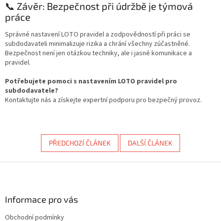
📞 Závěr: Bezpečnost při údržbě je týmová
práce
Správné nastavení LOTO pravidel a zodpovědností při práci se
subdodavateli minimalizuje rizika a chrání všechny zúčastněné.
Bezpečnost není jen otázkou techniky, ale i jasné komunikace a
pravidel.
Potřebujete pomoci s nastavením LOTO pravidel pro
subdodavatele?
Kontaktujte nás a získejte expertní podporu pro bezpečný provoz.
PŘEDCHOZÍ ČLÁNEK
DALŠÍ ČLÁNEK
Z
á
p
a
Informace pro vás
t
Obchodní podmínky