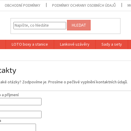
OBCHODNÍ PODMÍNKY
PODMÍNKY OCHRANY OSOBNÍCH ÚDAJŮ
M
HLEDAT
LOTO boxy a stanice
Lankové uzávěry
Sady a sety
takty
aké otázky? Zodpovíme je. Prosíme o pečlivé vyplnění kontaktních údajů.
a příjmení
a