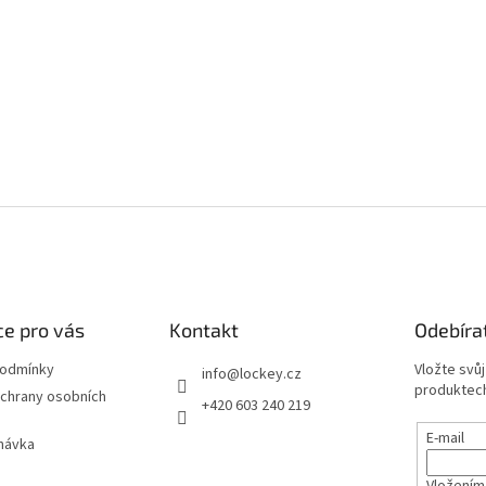
e pro vás
Kontakt
Odebíra
podmínky
Vložte svů
info
@
lockey.cz
produktech
chrany osobních
+420 603 240 219
E-mail
návka
Vložením