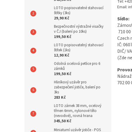
Tel: +42
Email: i
LOTO popisovatelné stahovací
štítky (3ks)
29,90 Kč
Sídlo:
Zámost
Bezpečnostní výstražné visačky
710 00
v ČJ (balení po 10ks)
199,50 Kč
Czech r
IČ:
060
LOTO popisovatelný stahovací
štítek (1ks)
DIČ/ V
12,90 Kč
(Zde n
Odolná ocelová petlice pro 6
zámků
Provo
199,50 Kč
Nádraž
Hliníkový uzávěr pro
702 00 
zabezpečení jističe, balení po
3ks
283 Kč
LOTO zámek 38 mm, ocelový
třmen 6mm, nylonové tělo
(nevodivé), rovná hrana
345,50 Kč
Miniaturní uzávěr jističe - POS