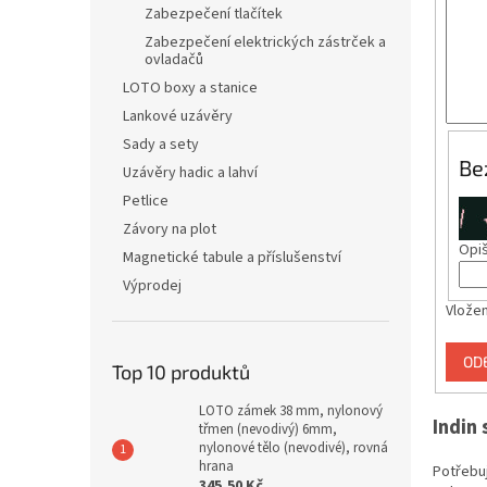
n
Zabezpečení tlačítek
e
Zabezpečení elektrických zástrček a
l
ovladačů
LOTO boxy a stanice
Lankové uzávěry
Sady a sety
Be
Uzávěry hadic a lahví
Petlice
Závory na plot
Opiš
Magnetické tabule a příslušenství
Výprodej
Vložen
OD
Top 10 produktů
LOTO zámek 38 mm, nylonový
Indin s
třmen (nevodivý) 6mm,
nylonové tělo (nevodivé), rovná
hrana
Potřebu
345,50 Kč