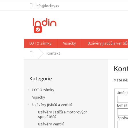
Přejít
info@lockey.cz
na
obsah
LOTO zámky
Visačky
Uzávěry jističů a ventilů
Domů
Kontakt
P
Kon
o
Přeskočit
s
Kategorie
kategorie
Máte něj
t
r
LOTO zámky
Jméno 
a
Visačky
n
Uzávěry jističů a ventilů
E-mail
n
í
Uzávěry jističů a motorových
spouštěčů
Zpráv
p
Uzávěry ventilů
a