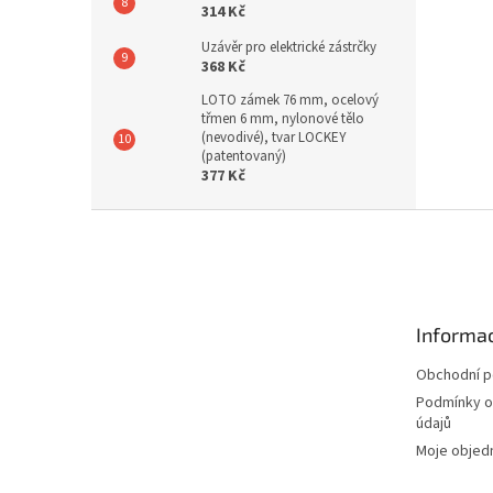
314 Kč
Uzávěr pro elektrické zástrčky
368 Kč
LOTO zámek 76 mm, ocelový
třmen 6 mm, nylonové tělo
(nevodivé), tvar LOCKEY
(patentovaný)
377 Kč
Z
á
p
a
t
Informac
í
Obchodní 
Podmínky o
údajů
Moje objed