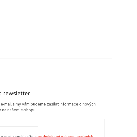
t newsletter
j e-mail a my vám budeme zasílat informace o nových
 na našem e-shopu.
 e-mailu souhlasíte s
podmínkami ochrany osobních