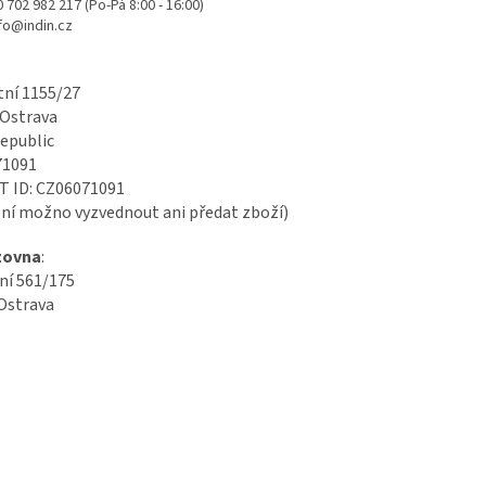
0 702 982 217 (Po-Pá 8:00 - 16:00)
nfo@indin.cz
ní 1155/27
 Ostrava
epublic
71091
AT ID: CZ06071091
ení možno vyzvednout ani předat zboží)
zovna
:
ní 561/175
Ostrava