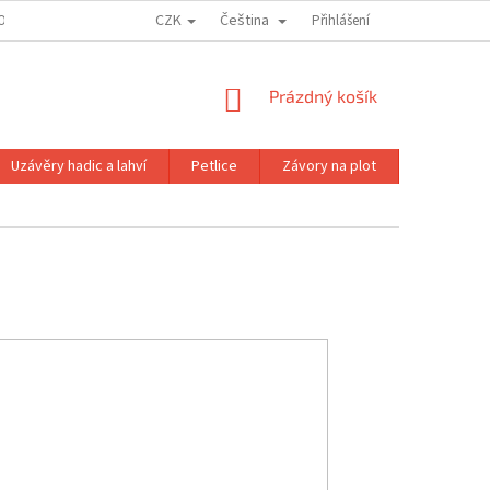
CZK
Čeština
OJE OBJEDNÁVKA
Přihlášení
NÁKUPNÍ
Prázdný košík
KOŠÍK
Uzávěry hadic a lahví
Petlice
Závory na plot
Magnetické