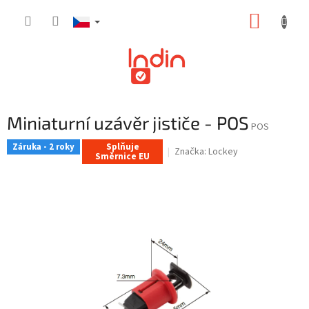
Přejít
NÁKUP
na
obsah
KOŠÍK
Miniaturní uzávěr jističe - POS
POS
Záruka - 2 roky
Splňuje
Značka:
Lockey
Směrnice EU