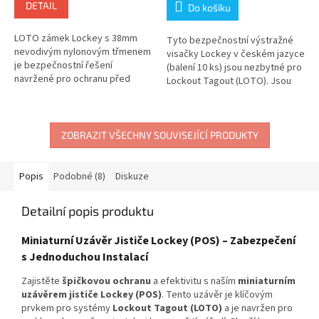
DETAIL
Do košíku
LOTO zámek Lockey s 38mm
Tyto bezpečnostní výstražné
nevodivým nylonovým třmenem
visačky Lockey v českém jazyce
je bezpečnostní řešení
(balení 10 ks) jsou nezbytné pro
navržené pro ochranu před
Lockout Tagout (LOTO). Jsou
elektrickým proudem v rámci
vyrobeny z laminovaného plastu
Lockout Tagout. Zámek má
a díky tomu...
nevodivé nylonové tělo...
ZOBRAZIT VŠECHNY SOUVISEJÍCÍ PRODUKTY
Popis
Podobné (8)
Diskuze
Detailní popis produktu
Miniaturní Uzávěr Jističe Lockey (POS) – Zabezpečení
s Jednoduchou Instalací
Zajistěte
špičkovou ochranu
a efektivitu s naším
miniaturním
uzávěrem jističe Lockey (POS)
. Tento uzávěr je klíčovým
prvkem pro systémy
Lockout Tagout (LOTO)
a je navržen pro