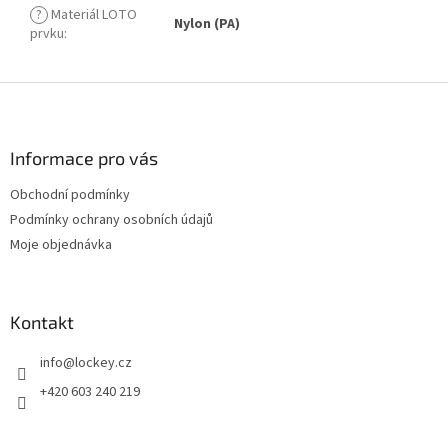
?
Materiál LOTO
Nylon (PA)
prvku
:
Z
á
p
a
Informace pro vás
t
Obchodní podmínky
í
Podmínky ochrany osobních údajů
Moje objednávka
Kontakt
info
@
lockey.cz
+420 603 240 219