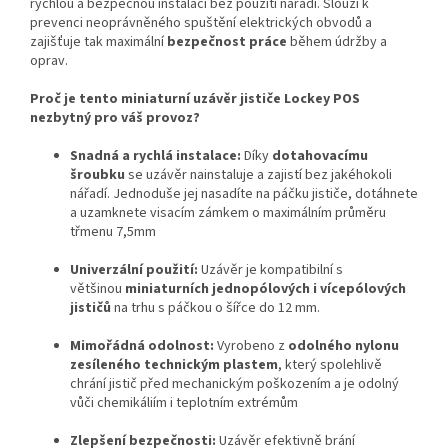
rychlou a bezpečnou instalaci bez použití nářadí. Slouží k
prevenci neoprávněného spuštění elektrických obvodů a
zajišťuje tak maximální
bezpečnost práce
během údržby a
oprav.
Proč je tento miniaturní uzávěr jističe Lockey POS
nezbytný pro váš provoz?
Snadná a rychlá instalace:
Díky
dotahovacímu
šroubku
se uzávěr nainstaluje a zajistí bez jakéhokoli
nářadí. Jednoduše jej nasadíte na páčku jističe, dotáhnete
a uzamknete visacím zámkem o maximálním průměru
třmenu 7,5mm
Univerzální použití:
Uzávěr je kompatibilní s
většinou
miniaturních jednopólových i vícepólových
jističů
na trhu s páčkou o šířce do 12 mm.
Mimořádná odolnost:
Vyrobeno z
odolného nylonu
zesíleného technickým plastem
, který spolehlivě
chrání jistič před mechanickým poškozením a je odolný
vůči chemikáliím i teplotním extrémům
Zlepšení bezpečnosti:
Uzávěr efektivně brání