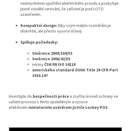
neúmyslnému spuštění elektrického proudu a poskytuje
jasné vizuální varování, že zařízení je pod LOTO
uzamčením.
Kompaktní design:
Díky svým malým rozměrům je
diskrétní, ale přesto vysoce účinný.
Splňuje požadavky:
Směrnice 2009/104/ES
Směrnice 2006/42/ES
normy
ČSN EN ISO 14118
amerického standard OSHA Title 29 CFR Part
1910.147
Investujte do
bezpečnosti práce
a zvyšte úroveň ochrany ve
vašem provozu s tímto spolehlivým a vysoce
efektivním
miniaturním uzávěrem jističe Lockey POS
.