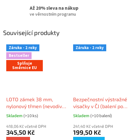
Až 20% sleva na nákup
ve věrnostním programu
Související produkty
Záruka - 2 roky
Záruka - 2 roky
Bestseller
Splňuje
Směrnice EU
LOTO zámek 38 mm,
Bezpečnostní výstražné
nylonový třmen (nevodivý)
visačky v ČJ (balení po
6mm, nylonové tělo
10ks)
Skladem
(>10 ks)
Skladem
(>10 balení)
(nevodivé), rovná hrana
418,06 Kč včetně DPH
241,40 Kč včetně DPH
345,50 Kč
199,50 Kč