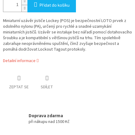
Přidat do košíku
Miniaturní uzávěr jističe Lockey (POS) je bezpečnostní LOTO prvek z
odolného nylonu (PA), určený pro rychlé a snadné uzamykání
miniaturních jističů. Uzávěr se instaluje bez nářadí pomocí dotahovacího
šroubku a je kompatibilní s většinou jističů na trhu. Tím spolehlivě
zabraňuje neoprávněnému spuštění, čímž zvyšuje bezpečnost a
pomáhá dodržovat Lockout Tagout protokoly.
Detailní informace
ZEPTAT SE
SDÍLET
Doprava zdarma
při nákupu nad 1500 Kč