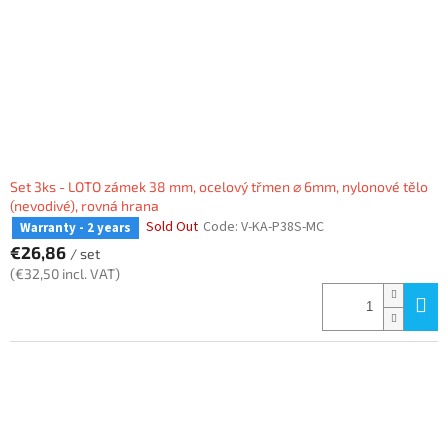
Set 3ks - LOTO zámek 38 mm, ocelový třmen ⌀ 6mm, nylonové tělo
(nevodivé), rovná hrana
Sold Out
Code:
V-KA-P38S-MC
Warranty - 2 years
€26,86
/ set
(€32,50 incl. VAT)