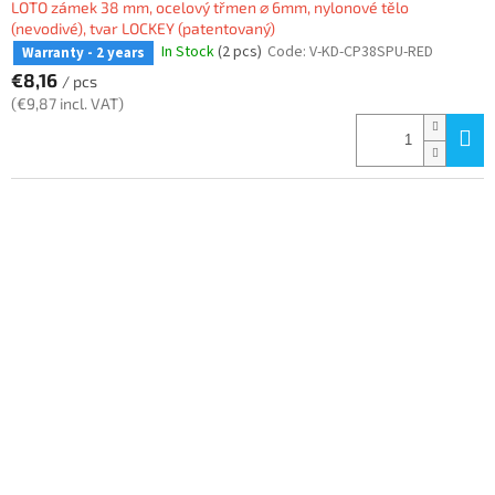
LOTO zámek 38 mm, ocelový třmen ⌀ 6mm, nylonové tělo
(nevodivé), tvar LOCKEY (patentovaný)
In Stock
(2 pcs)
Code:
V-KD-CP38SPU-RED
Warranty - 2 years
€8,16
/ pcs
(€9,87 incl. VAT)