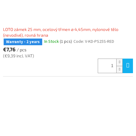
LOTO zámek 25 mm, ocelový třmen ⌀ 4,45mm, nylonové tělo
(nevodivé), rovná hrana
In Stock
(1 pcs)
Code:
V-KD-PS25S-RED
Warranty - 2 years
€7,76
/ pcs
(€9,39 incl. VAT)