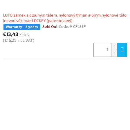
LOTO zámek s dlouhým tělem, nylonový třmen ⌀ 6mm,nylonové tělo
(nevodivé), tvar LOCKEY (patentovaný)
Sold Out
Code:
V-CPL38P
Warranty - 2 years
€13,43
/ pcs
(€16,25 incl. VAT)