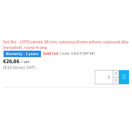
Set 3ks - LOTO zámek 38 mm, nylonový třmen ⌀ 6mm, nylonové tělo
(nevodivé), rovná hrana
Sold Out
Code:
V-KA-P38P-MC
Warranty - 2 years
€26,86
/ set
(€32,50 incl. VAT)