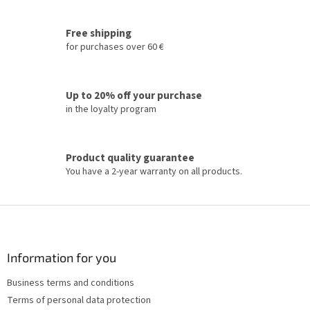
i
s
t
Free shipping
i
for purchases over 60 €
n
g
c
Up to 20% off your purchase
o
in the loyalty program
n
t
r
o
Product quality guarantee
l
You have a 2-year warranty on all products.
s
F
o
o
t
Information for you
e
Business terms and conditions
r
Terms of personal data protection