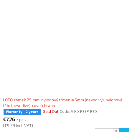
L
i
s
t
o
f
p
r
o
d
u
c
t
s
LOTO zámek 25 mm, nylonový třmen ⌀ 6mm (nevodivý), nylonové
tělo (nevodivé), rovná hrana
Sold Out
Code:
V-KD-P38P-RED
Warranty - 2 years
€7,76
/ pcs
(€9,39 incl. VAT)