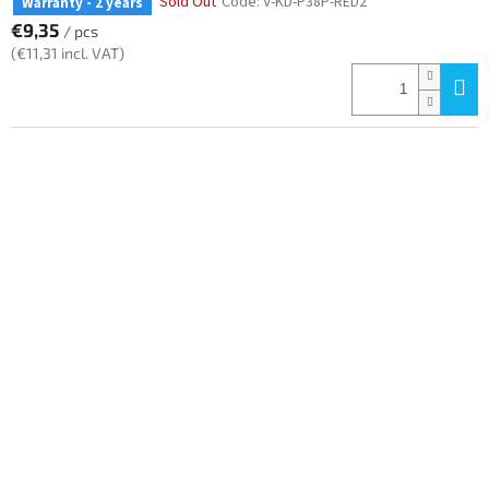
Sold Out
Code:
V-KD-P38P-RED2
Warranty - 2 years
€9,35
/ pcs
(€11,31 incl. VAT)