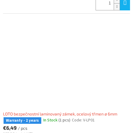
LOTO bezpečnostní laminovaný zámek, ocelový třmen ⌀ 6mm
In Stock
(1 pcs)
Code:
V-LP01
Warranty - 2 years
€6,49
/ pcs