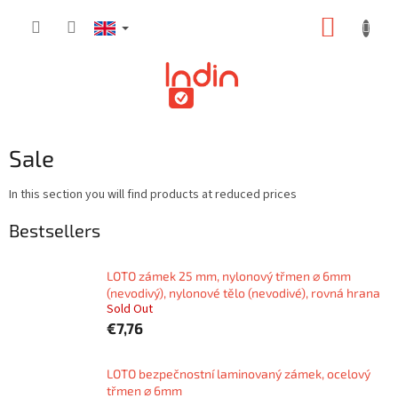
Skip
SHOPP
to
content
CART
Sale
In this section you will find products at reduced prices
Bestsellers
LOTO zámek 25 mm, nylonový třmen ⌀ 6mm
(nevodivý), nylonové tělo (nevodivé), rovná hrana
Sold Out
€7,76
LOTO bezpečnostní laminovaný zámek, ocelový
třmen ⌀ 6mm