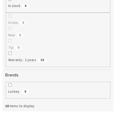
n
In stock
4
g
Action
0
New
0
Tip
0
Warranty - 2 years
10
Brands
Lockey
9
10
items to display