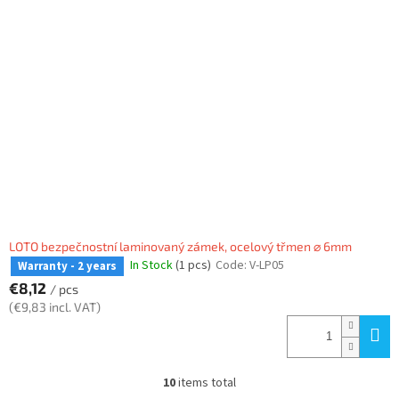
LOTO bezpečnostní laminovaný zámek, ocelový třmen ⌀ 6mm
In Stock
(1 pcs)
Code:
V-LP05
Warranty - 2 years
€8,12
/ pcs
(€9,83 incl. VAT)
10
items total
L