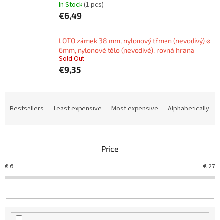
In Stock
(1 pcs)
€6,49
LOTO zámek 38 mm, nylonový třmen (nevodivý) ⌀
6mm, nylonové tělo (nevodivé), rovná hrana
Sold Out
€9,35
P
r
Bestsellers
Least expensive
Most expensive
Alphabetically
o
d
u
Price
c
t
€
6
€
27
s
o
r
t
i