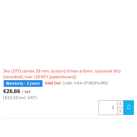
3ks LOTO zámek 38 mm, ocelový třmen ⌀ 6mm, nylonové tělo
(nevodivé), tvar LOCKEY (patentovaný)
Sold Out
Code:
V-KA-CP38SPU-RED
Warranty - 2 years
€26,86
/ set
(€32,50 incl. VAT)