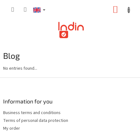
Skip
SHOPP
to
content
CART
Blog
No entries found...
F
o
o
t
Information for you
e
Business terms and conditions
r
Terms of personal data protection
My order