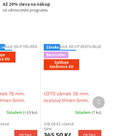
Až 20% sleva na nákup
ve věrnostním programu
Kód:
KD-P76S-RED
Kód:
KD-CP38SPU-BLUE
2 roky
Záruka - 2 roky
uje
Bestseller
ce EU
Splňuje
Směrnice EU
mek 76 mm,
LOTO zámek 38 mm,
Další
třmen 6mm,
ocelový třmen 6mm,
produkt
tělo (nevodivé),
nylonové tělo (nevodivé),
Skladem
(>10 ks)
Skladem
(7 ks)
ana
tvar LOCKEY
(patentovaný)
četně
418,06 Kč včetně
DPH
345,50 Kč
DETAIL
DETAIL