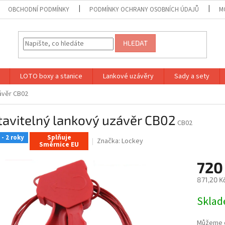
OBCHODNÍ PODMÍNKY
PODMÍNKY OCHRANY OSOBNÍCH ÚDAJŮ
M
HLEDAT
LOTO boxy a stanice
Lankové uzávěry
Sady a sety
ávěr CB02
avitelný lankový uzávěr CB02
CB02
- 2 roky
Splňuje
Značka:
Lockey
Směrnice EU
720
871,20 K
Měrná
Skla
cena:
Můžeme d