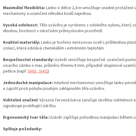
Maximální flexibilita:
Lanko o délce 2,4 m umožňuje snadné protažení s
mechanismy a uzamčení několika bodů najednou.
Vysoká odolnost:
Tělo uzávěru je vyrobeno z odolného nylonu, který z
dlouhou životnost v náročném průmyslovém prostředí.
Kvalitní materiály:
Lanko je tvořeno nerezovou ocelí s průhlednou plas
izolací, která odolává chemikáliím i extrémním teplotám.
Bezpečnostní standardy:
Uzávěr umožňuje bezpečné uzamčení pomoc
visacího zámku o max. průměru třmenu 8 mm, případně skupinové uzamč
petlice (např.
SH01, SH02
)
Jednoduchá manipulace:
Intuitivní mechanismus umožňuje lanko pevn
a zajistit proti pohybu pouhým zaklapnutím těla uzávěru.
Viditelné značení:
Výrazná červená barva zaručuje skvělou viditelnost a
signalizuje probíhající údržbu.
Ergonomický tvar těla:
Uzávěr zajišťuje pohodlnou manipulaci během 
Splňuje požadavky: