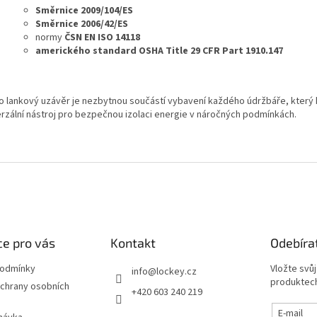
Směrnice 2009/104/ES
Směrnice 2006/42/ES
normy
ČSN EN ISO 14118
amerického standard OSHA Title 29 CFR Part 1910.147
o lankový uzávěr je nezbytnou součástí vybavení každého údržbáře, který 
erzální nástroj pro bezpečnou izolaci energie v náročných podmínkách.
e pro vás
Kontakt
Odebíra
podmínky
Vložte svů
info
@
lockey.cz
produktech
chrany osobních
+420 603 240 219
E-mail