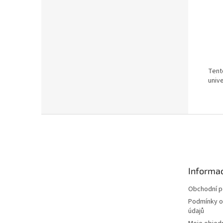
Tent
univ
Z
á
p
a
t
Informac
í
Obchodní 
Podmínky o
údajů