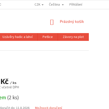
CZK
Čeština
OJE OBJEDNÁVKA
Přihlášení
NÁKUPNÍ
Prázdný košík
KOŠÍK
Uzávěry hadic a lahví
Petlice
Závory na plot
Magnetické
 Kč
/ ks
č včetně DPH
dem
(2 ks)
oručit do:
11.8.2026
Možnosti doručení