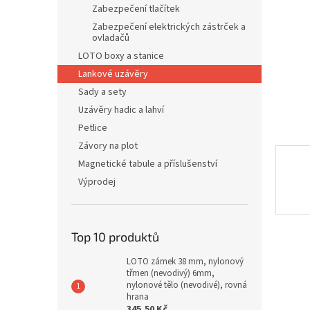
n
Zabezpečení tlačítek
e
Zabezpečení elektrických zástrček a
l
ovladačů
LOTO boxy a stanice
Lankové uzávěry
Sady a sety
Uzávěry hadic a lahví
Petlice
Závory na plot
Magnetické tabule a příslušenství
Výprodej
Top 10 produktů
LOTO zámek 38 mm, nylonový
třmen (nevodivý) 6mm,
nylonové tělo (nevodivé), rovná
hrana
345,50 Kč