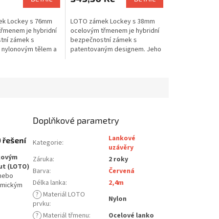
k Lockey s 76mm
LOTO zámek Lockey s 38mm
řmenem je hybridní
ocelovým třmenem je hybridní
tní zámek s
bezpečnostní zámek s
 nylonovým tělem a
patentovaným designem. Jeho
nou. Kombinuje
nevodivé nylonové tělo chrání
celového třmenu s
před úrazem elektrickým
vlastnostmi...
proudem, zatímco...
Doplňkové parametry
Lankové
 řešení
Kategorie
:
uzávěry
kovým
Záruka
:
2 roky
ut (LOTO)
Barva
:
Červená
 nebo
Délka lanka
:
2,4m
nomickým
?
Materiál LOTO
Nylon
prvku
:
?
Materiál třmenu
:
Ocelové lanko