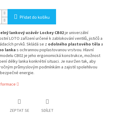
Přidat do košíku
elný lankový uzávěr Lockey CB02
je univerzální
tní LOTO zařízení určené k zablokování ventilů, jističů a
ládacích prvků. Skládá se z
odolného plastového těla
a
ho lanka
s ochrannou poplastovanou vrstvou. Hlavní
modelu CB02 je jeho ergonomická konstrukce, možnost
ení délky lanka konkrétní situaci. Je navržen tak, aby
áročným průmyslovým podmínkám a zajistil spolehlivou
nebezpečné energie.
informace
ZEPTAT SE
SDÍLET