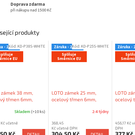
Doprava zdarma
při nákupu nad 1500 Kč
sející produkty
Kód:
KD-P38S-WHITE
Kód:
KD-P25S-WHITE
a - 2 roky
Záruka - 2 roky
Záruka - 
Splňuje
Splňuje
Splň
ěrnice EU
Směrnice EU
Směrni
 zámek 38 mm,
LOTO zámek 25 mm,
LOTO zá
ový třmen 6mm,
ocelový třmen 6mm,
ocelový 
ové tělo (nevodivé),
nylonové tělo (nevodivé),
nylonové 
Skladem
(>10 ks)
2-4 týdny
 hrana
rovná hrana
rovná hr
 Kč včetně
368,45
456,17 Kč v
Kč včetně DPH
DPH
,50 Kč
304,50 Kč
377 Kč
DETAIL
DETAIL