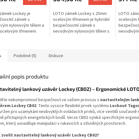
zámek Lockey je
LOTO zámek Lockey s 25mm
LOTO záme
čnostní zámek s
ocelovým třmenem je hybridní
ocelovým t
ivým nylonovým tělem a
bezpečnostní zámek s
bezpečnos
ocelovým třmenem.
nevodivým nylonovým tělem s
nevodivým
kombinuje izolační
rovnou hranou. Zámek
rovnou hra
osti s mechanickou
kombinuje izolační vlastnosti
pevnost o
tí a je navržen pro
nylonu s pevností...
izolačními 
..
s
Podobné (5)
Diskuze
ailní popis produktu
tavitelný lankový uzávěr Lockey (CB02) – Ergonomické LOTO
stěte nekompromisní bezpečnost ve vašem provozu s
nastavitelným lan
ěrem Lockey CB02
. Tento vysoce flexibilní prvek systému
Lockout Tago
avržen pro uzamykání neobvyklých ovládacích prvků, více ventilů současně
ně přístupných energetických bodů. Verze CB02 vyniká specifickým ergo
em, který usnadňuje manipulaci v rukavicích a stísněných prostorech.
 zvolit nastavitelný lankový uzávěr Lockey CB02?