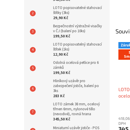
LOTO popisovatelné stahovací
štítky (3ks)
29,90 Kč
Bezpečnostní výstražné visačky
Souvi
v ČJ (balení po 10ks)
199,50 Kč
LOTO popisovatelný stahovací
Záruk
štítek (1ks)
12,90 Kč
Sm
Odolná ocelová petlice pro 6
zámků
199,50 Kč
Hliníkový uzávěr pro
zabezpečení jističe, balení po
LOTO
3ks
ocel
283 Kč
nylon
LOTO zámek 38 mm, ocelový
rovná
třmen 6mm, nylonové tělo
(nevodivé), rovná hrana
418,06
345,50 Kč
DPH
Miniaturní uzávěr jističe - POS
345