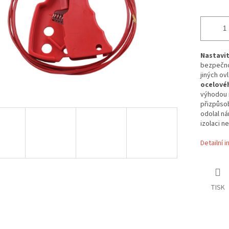
Nastavit
bezpečnos
jiných ov
ocelové
výhodou 
přizpůsob
odolal n
izolaci 
Detailní 
TISK