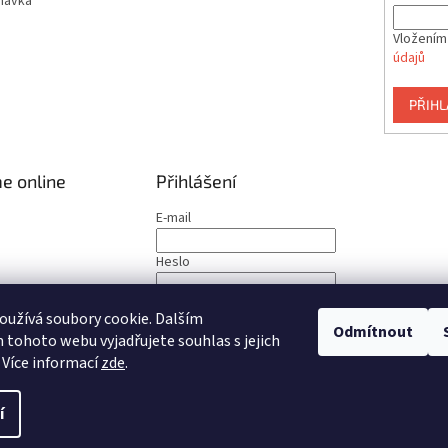
návka
Vložením
údajů
PŘIHL
e online
Přihlášení
E-mail
Heslo
PŘIHLÁSIT SE
užívá soubory cookie. Dalším
Odmítnout
tohoto webu vyjadřujete souhlas s jejich
Nová registrace
Zapomenuté heslo
 Více informací
zde
.
í
a práva vyhrazena.