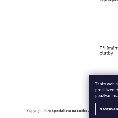
Moje objed
Přijímám
platby
Tento web po
procházením 
používáním..
Nastaven
Copyright 2026
Specialista na Lockout Tagout
. Všechn