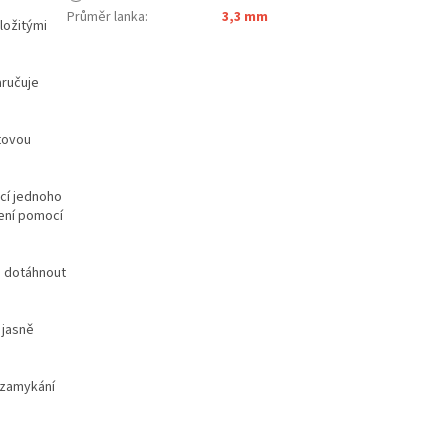
Průměr lanka
:
3,3 mm
ložitými
aručuje
tovou
í jednoho
ení pomocí
ě dotáhnout
 jasně
uzamykání