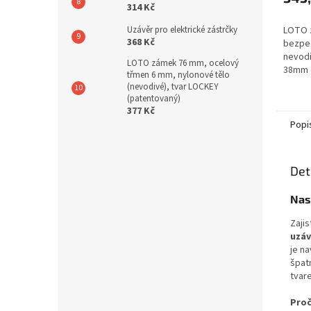
314 Kč
Uzávěr pro elektrické zástrčky
LOTO 
368 Kč
bezpe
nevod
LOTO zámek 76 mm, ocelový
38mm 
třmen 6 mm, nylonové tělo
Zámek 
(nevodivé), tvar LOCKEY
vlastn
(patentovaný)
pevnos
377 Kč
použití.
Popi
Det
Nas
Zaji
uzáv
je n
špat
tvar
Proč