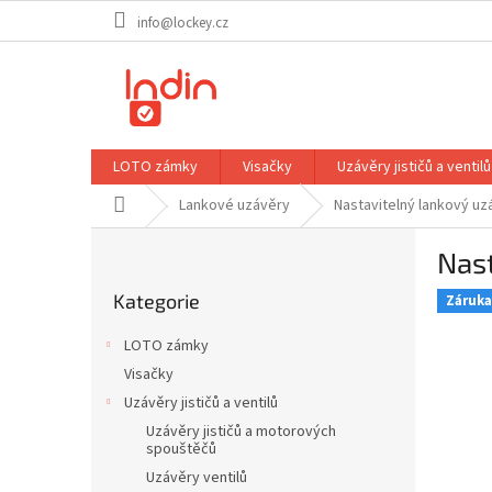
Přejít
info@lockey.cz
na
obsah
LOTO zámky
Visačky
Uzávěry jističů a ventilů
Domů
Lankové uzávěry
Nastavitelný lankový uz
P
Nast
o
Přeskočit
s
Kategorie
kategorie
Záruka 
t
r
LOTO zámky
a
Visačky
n
Uzávěry jističů a ventilů
n
í
Uzávěry jističů a motorových
spouštěčů
p
Uzávěry ventilů
a