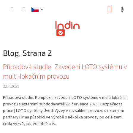
Přejít
NÁKUP
na
obsah
KOŠÍK
Blog
, Strana 2
V
Případová studie: Zavedení LOTO systému v
ý
multi-lokačním provozu
p
i
22.7.2025
s
č
Případová studie: Komplexní zavedení LOTO systému v multi-lokačním
l
provozu s externími subdodavateli 22. července 2025 | Bezpečnost
á
práce | LOTO systémy Úvod: Výzvy v rozsáhlém provozu s externími
n
partnery Firma působící ve výrobě s několika provozy po celé zemi
k
čelila výzvě, jak jednotně a e...
ů