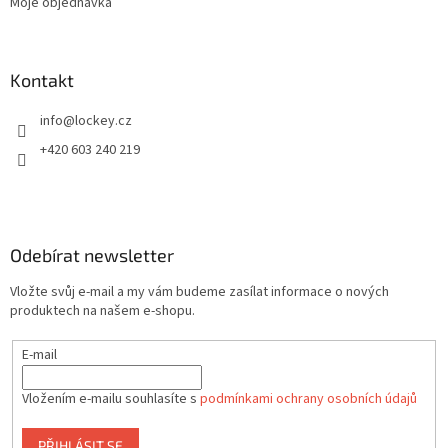
y
Moje objednávka
v
ý
p
i
Kontakt
s
u
info
@
lockey.cz
+420 603 240 219
Odebírat newsletter
Vložte svůj e-mail a my vám budeme zasílat informace o nových
produktech na našem e-shopu.
E-mail
Vložením e-mailu souhlasíte s
podmínkami ochrany osobních údajů
PŘIHLÁSIT SE