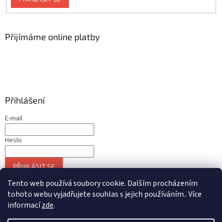
Přijímáme online platby
Přihlášení
E-mail
Heslo
PŘIHLÁSIT SE
Nová registrace
Zapomenuté heslo
Tento web používá soubory cookie. Dalším procházením
tohoto webu vyjadřujete souhlas s jejich používáním.. Více
informací
zde
.