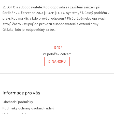
⚠️ LOTO a subdodavatelé: Kdo odpovídá za zajištění zařízení při
údržbě? 22. července 2025 | BOZP | LOTO systémy 🔍 Častý problém v
praxi: Kdo má klíč a kdo provádí odpojení? Při údržbě nebo opravách
strojů často vstupují do provozu subdodavatelé a externí firmy.
Otázka, kdo je zodpovědný za be...
S
1
2
7
t
r
20
položek celkem
O
á
v
NAHORU
n
l
k
á
o
v
Z
d
á
a
á
n
c
p
í
í
a
Informace pro vás
p
t
r
Obchodní podmínky
í
v
Podmínky ochrany osobních údajů
k