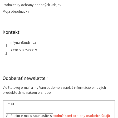
i
Podmienky ochrany osobných údajov
e
Moja objednávka
Kontakt
mlynar
@
indin.cz
+420 603 240 219
Odoberať newsletter
Vložte svoj e-mail a my Vám budeme zasielať informácie o nových
produktoch na našom e-shope.
Email
Vložením e-mailu souhlasíte s
podmínkami ochrany osobních údajů