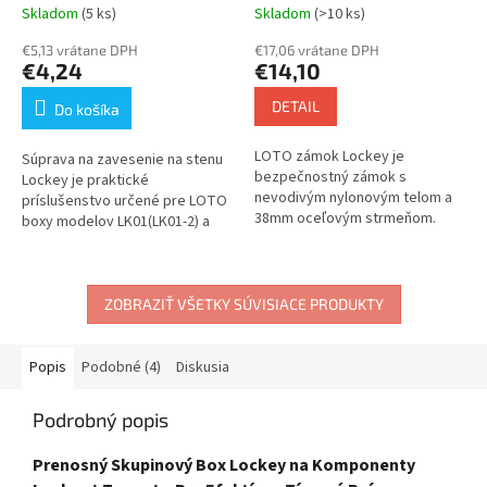
LK01/LK02
6mm, nylonové telo
Skladom
(5 ks)
Skladom
(>10 ks)
(nevodivé), rovná hrana,
€5,13 vrátane DPH
EN štítok
€17,06 vrátane DPH
€4,24
€14,10
DETAIL
Do košíka
LOTO zámok Lockey je
Súprava na zavesenie na stenu
bezpečnostný zámok s
Lockey je praktické
nevodivým nylonovým telom a
príslušenstvo určené pre LOTO
38mm oceľovým strmeňom.
boxy modelov LK01(LK01-2) a
Zámok kombinuje izolačné
LK02 (LK02-2). Táto sada
vlastnosti s mechanickou
umožňuje pevné a bezpečné
pevnosťou a je navrhnutý na...
pripevnenie boxu...
ZOBRAZIŤ VŠETKY SÚVISIACE PRODUKTY
Popis
Podobné (4)
Diskusia
Podrobný popis
Prenosný Skupinový Box Lockey na Komponenty