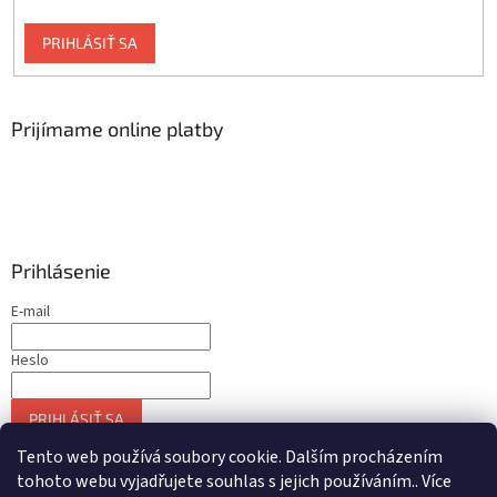
PRIHLÁSIŤ SA
Prijímame online platby
Prihlásenie
E-mail
Heslo
PRIHLÁSIŤ SA
Nová registrácia
Zabudnuté heslo
Tento web používá soubory cookie. Dalším procházením
tohoto webu vyjadřujete souhlas s jejich používáním.. Více