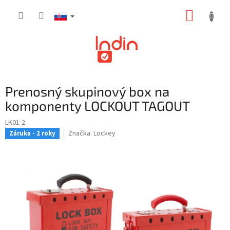
Prejsť
NÁKUP
na
obsah
KOŠÍK
Prenosný skupinový box na
komponenty LOCKOUT TAGOUT
LK01-2
Značka:
Lockey
Záruka - 2 roky