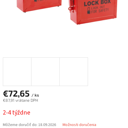
€72,65
/ ks
€87,91 vrátane DPH
Jednotková
2-4 týždne
cena:
Môžeme doručiť do:
18.09.2026
Možnosti doručenia