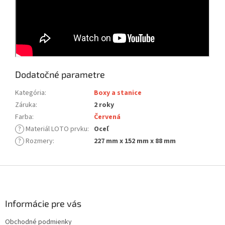
Dodatočné parametre
Kategória
:
Boxy a stanice
Záruka
:
2 roky
Farba
:
Červená
?
Materiál LOTO prvku
:
Oceľ
?
Rozmery
:
227 mm x 152 mm x 88 mm
Z
á
p
ä
Informácie pre vás
t
Obchodné podmienky