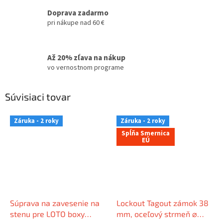
Doprava zadarmo
pri nákupe nad 60 €
Až 20% zľava na nákup
vo vernostnom programe
Súvisiaci tovar
Záruka - 2 roky
Záruka - 2 roky
Spĺňa Smernica
EÚ
Súprava na zavesenie na
Lockout Tagout zámok 38
stenu pre LOTO boxy
mm, oceľový strmeň ⌀