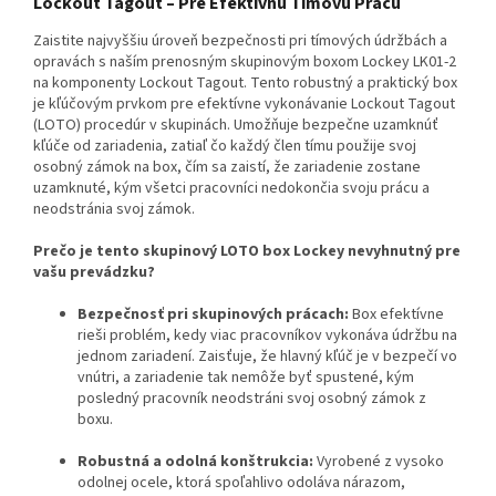
Lockout Tagout – Pre Efektívnu Tímovú Prácu
Zaistite najvyššiu úroveň bezpečnosti pri tímových údržbách a
opravách s naším prenosným skupinovým boxom Lockey LK01-2
na komponenty Lockout Tagout. Tento robustný a praktický box
je kľúčovým prvkom pre efektívne vykonávanie Lockout Tagout
(LOTO) procedúr v skupinách. Umožňuje bezpečne uzamknúť
kľúče od zariadenia, zatiaľ čo každý člen tímu použije svoj
osobný zámok na box, čím sa zaistí, že zariadenie zostane
uzamknuté, kým všetci pracovníci nedokončia svoju prácu a
neodstránia svoj zámok.
Prečo je tento skupinový LOTO box Lockey nevyhnutný pre
vašu prevádzku?
Bezpečnosť pri skupinových prácach:
Box efektívne
rieši problém, kedy viac pracovníkov vykonáva údržbu na
jednom zariadení. Zaisťuje, že hlavný kľúč je v bezpečí vo
vnútri, a zariadenie tak nemôže byť spustené, kým
posledný pracovník neodstráni svoj osobný zámok z
boxu.
Robustná a odolná konštrukcia:
Vyrobené z vysoko
odolnej ocele, ktorá spoľahlivo odoláva nárazom,