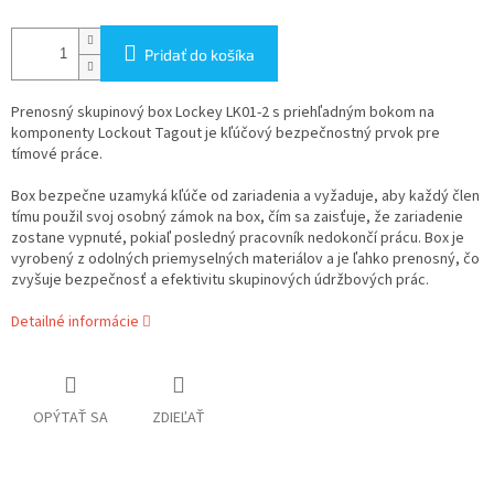
Pridať do košíka
Prenosný skupinový box Lockey LK01-2 s priehľadným bokom na
komponenty Lockout Tagout je kľúčový bezpečnostný prvok pre
tímové práce.
Box bezpečne uzamyká kľúče od zariadenia a vyžaduje, aby každý člen
tímu použil svoj osobný zámok na box, čím sa zaisťuje, že zariadenie
zostane vypnuté, pokiaľ posledný pracovník nedokončí prácu. Box je
vyrobený z odolných priemyselných materiálov a je ľahko prenosný, čo
zvyšuje bezpečnosť a efektivitu skupinových údržbových prác.
Detailné informácie
OPÝTAŤ SA
ZDIEĽAŤ