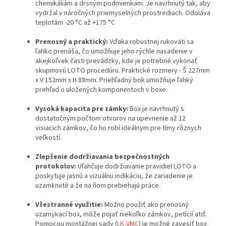
chemikáliám a drsným podmienkam. Je navrhnutý tak, aby
vydržal v náročných priemyselných prostrediach. Odoláva
teplotám -20 °C až +175 °C
Prenosný a praktický:
Vďaka robustnej rukoväti sa
ľahko prenáša, čo umožňuje jeho rýchle nasadenie v
akejkoľvek časti prevádzky, kde je potrebné vykonať
skupinovú LOTO procedúru. Praktické rozmery - Š 227mm
x V 152mm x H 88mm. Priehľadný bok umožňuje ľahký
prehľad o uložených komponentoch v boxe.
Vysoká kapacita pre zámky:
Box je navrhnutý s
dostatočným počtom otvorov na upevnenie až 12
visiacich zámkov, čo ho robí ideálnym pre tímy rôznych
veľkostí.
Zlepšenie dodržiavania bezpečnostných
protokolov:
Uľahčuje dodržiavanie pravidiel LOTO a
poskytuje jasnú a vizuálnu indikáciu, že zariadenie je
uzamknuté a že na ňom prebiehajú práce.
Všestranné využitie:
Možno použiť ako prenosný
uzamykací box, môže pojať niekoľko zámkov, petícií atď.
Pomocou montážnej sady (
LK-VMC
) je možné zavesiť box