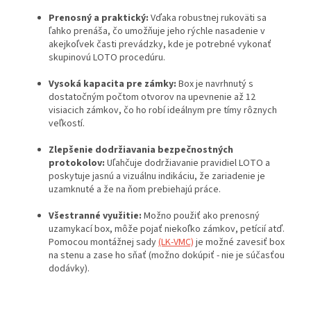
Prenosný a praktický:
Vďaka robustnej rukoväti sa
ľahko prenáša, čo umožňuje jeho rýchle nasadenie v
akejkoľvek časti prevádzky, kde je potrebné vykonať
skupinovú LOTO procedúru.
Vysoká kapacita pre zámky:
Box je navrhnutý s
dostatočným počtom otvorov na upevnenie až 12
visiacich zámkov, čo ho robí ideálnym pre tímy rôznych
veľkostí.
Zlepšenie dodržiavania bezpečnostných
protokolov:
Uľahčuje dodržiavanie pravidiel LOTO a
poskytuje jasnú a vizuálnu indikáciu, že zariadenie je
uzamknuté a že na ňom prebiehajú práce.
Všestranné využitie:
Možno použiť ako prenosný
uzamykací box, môže pojať niekoľko zámkov, petícií atď.
Pomocou montážnej sady
(LK-VMC)
je možné zavesiť box
na stenu a zase ho sňať (možno dokúpiť - nie je súčasťou
dodávky).