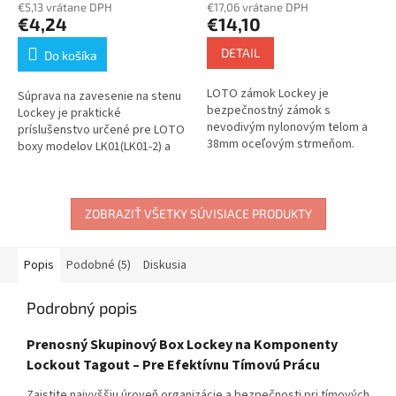
€5,13 vrátane DPH
EN štítok
€17,06 vrátane DPH
€4,24
€14,10
DETAIL
Do košíka
LOTO zámok Lockey je
Súprava na zavesenie na stenu
bezpečnostný zámok s
Lockey je praktické
nevodivým nylonovým telom a
príslušenstvo určené pre LOTO
38mm oceľovým strmeňom.
boxy modelov LK01(LK01-2) a
Zámok kombinuje izolačné
LK02 (LK02-2). Táto sada
vlastnosti s mechanickou
umožňuje pevné a bezpečné
pevnosťou a je navrhnutý na...
pripevnenie boxu...
ZOBRAZIŤ VŠETKY SÚVISIACE PRODUKTY
Popis
Podobné (5)
Diskusia
Podrobný popis
Prenosný Skupinový Box Lockey na Komponenty
Lockout Tagout – Pre Efektívnu Tímovú Prácu
Zaistite najvyššiu úroveň organizácie a bezpečnosti pri tímových