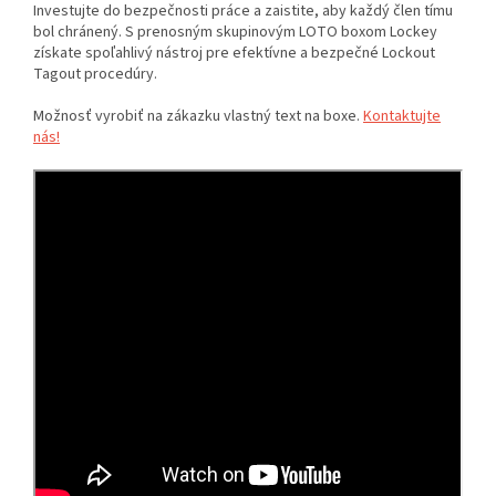
Investujte do bezpečnosti práce a zaistite, aby každý člen tímu
bol chránený. S prenosným skupinovým LOTO boxom Lockey
získate spoľahlivý nástroj pre efektívne a bezpečné Lockout
Tagout procedúry.
Možnosť vyrobiť na zákazku vlastný text na boxe.
Kontaktujte
nás!