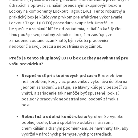
údržbách a opravách s naším prenosným skupinovým boxom
Lockey na komponenty Lockout Tagout LK01. Tento robustný a
praktický box je kľúčovým prvkom pre efektívne vykonávanie
Lockout Tagout (LOTO) procedúr v skupinách. Umožňuje
bezpečne uzamknúť kľúče od zariadenia, zatiaľ čo každý člen
tímu použije svoj osobný zámok na box, čím zaisťuje, že
zariadenie zostane uzamknuté, kým všetci pracovníci
nedokončia svoju prácu a neodstránia svoj zámok.
Prečo je tento skupinový LOTO box Lockey nevyhnutný pre
vašu prevádzku?
Bezpečnosť pri skupinových prácach:
Box efektívne
rieši problém, kedy viac pracovníkov vykonáva údržbu na
jednom zariadení. Zaisťuje, že hlavný kľúč je v bezpečí vo
vnútri, a zariadenie tak nemôže byť spustené, pokiaľ
posledný pracovník neodstráni svoj osobný zámok z
boxu.
Robustná a odolná konštrukcia:
Vyrobené z vysoko
odolnej ocele, ktorá spoľahlivo odoláva nárazom,
chemikáliám a drsným podmienkam. Je navrhnutý tak, aby
vydržal v náročných priemyselných prostrediach.