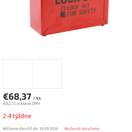
€68,37
/ ks
€82,73 vrátane DPH
Jednotková
2-4 týždne
cena:
Môžeme doručiť do:
18.09.2026
Možnosti doručenia