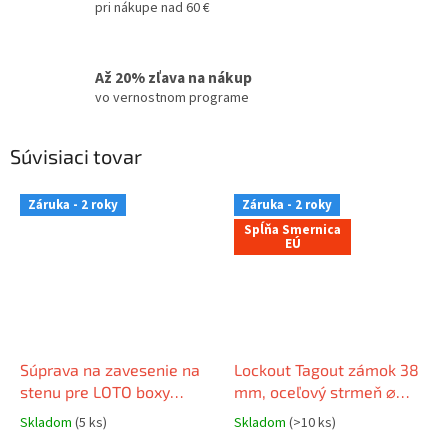
pri nákupe nad 60 €
Až 20% zľava na nákup
vo vernostnom programe
Súvisiaci tovar
Záruka - 2 roky
Záruka - 2 roky
Spĺňa Smernica
EÚ
Súprava na zavesenie na
Lockout Tagout zámok 38
stenu pre LOTO boxy
mm, oceľový strmeň ⌀
LK01/LK02
6mm, nylonové telo
Skladom
(5 ks)
Skladom
(>10 ks)
(nevodivé), rovná hrana,