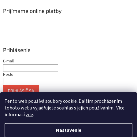
Prijímame online platby
Prihlásenie
E-mail
Heslo
PRIHLÁSIŤ SA
Nová registrácia
Zabudnuté heslo
Tento web používá soubory cookie. Dalším procházením
tohoto webu vyjadřujete souhlas s jejich používáním.. Více
informací
zde
.
Vytvoril Shoptet
Nastavenie