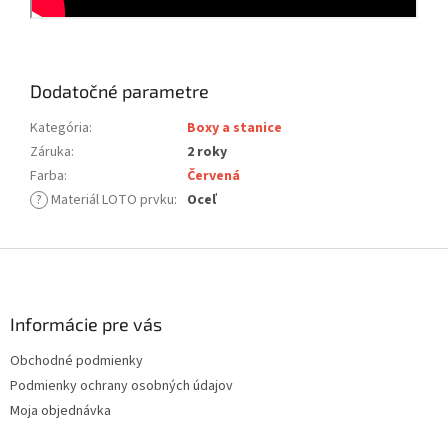
Dodatočné parametre
Kategória
:
Boxy a stanice
Záruka
:
2 roky
Farba
:
Červená
?
Materiál LOTO prvku
:
Oceľ
Z
á
p
ä
Informácie pre vás
t
Obchodné podmienky
i
Podmienky ochrany osobných údajov
e
Moja objednávka