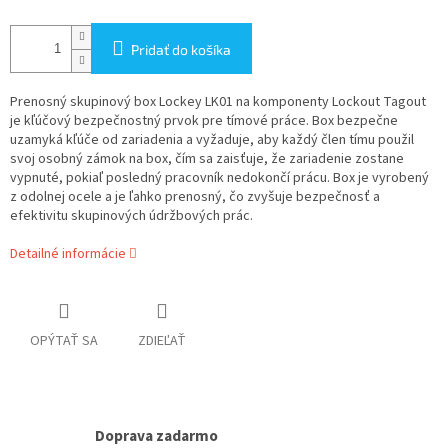
Pridať do košíka
Prenosný skupinový box Lockey LK01 na komponenty Lockout Tagout
je kľúčový bezpečnostný prvok pre tímové práce. Box bezpečne
uzamyká kľúče od zariadenia a vyžaduje, aby každý člen tímu použil
svoj osobný zámok na box, čím sa zaisťuje, že zariadenie zostane
vypnuté, pokiaľ posledný pracovník nedokončí prácu. Box je vyrobený
z odolnej ocele a je ľahko prenosný, čo zvyšuje bezpečnosť a
efektivitu skupinových údržbových prác.
Detailné informácie
OPÝTAŤ SA
ZDIEĽAŤ
Doprava zadarmo