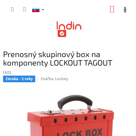
Prejsť
NÁKUP
na
obsah
KOŠÍK
Prenosný skupinový box na
komponenty LOCKOUT TAGOUT
LK01
Značka:
Lockey
Záruka - 2 roky