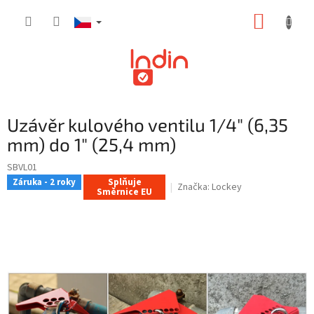
Přejít
NÁKUP
na
obsah
KOŠÍK
Uzávěr kulového ventilu 1/4" (6,35
mm) do 1" (25,4 mm)
SBVL01
Záruka - 2 roky
Splňuje
Značka:
Lockey
Směrnice EU