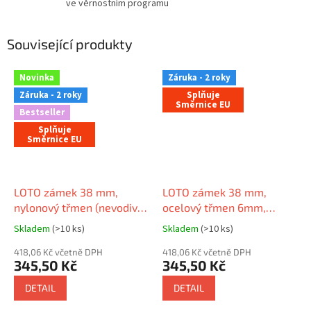
ve věrnostním programu
Související produkty
Novinka
Záruka - 2 roky
Záruka - 2 roky
Splňuje
Směrnice EU
Bestseller
Splňuje
Směrnice EU
LOTO zámek 38 mm,
LOTO zámek 38 mm,
nylonový třmen (nevodivý)
ocelový třmen 6mm,
6mm, nylonové tělo
nylonové tělo (nevodivé),
Skladem
(>10 ks)
Skladem
(>10 ks)
(nevodivé), tvar LOCKEY
rovná hrana
(patentovaný)
418,06 Kč včetně DPH
418,06 Kč včetně DPH
345,50 Kč
345,50 Kč
DETAIL
DETAIL