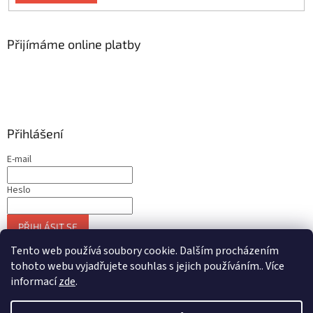
Přijímáme online platby
Přihlášení
E-mail
Heslo
PŘIHLÁSIT SE
Nová registrace
Zapomenuté heslo
Tento web používá soubory cookie. Dalším procházením
tohoto webu vyjadřujete souhlas s jejich používáním.. Více
informací
zde
.
Vytvořil Shoptet