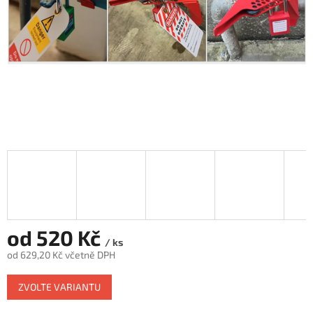
od
520 Kč
/ ks
od
629,20 Kč
včetně DPH
Měrná
ZVOLTE VARIANTU
cena: