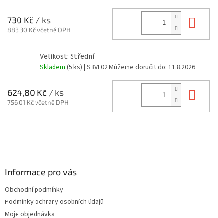
Do 
730 Kč
/ ks
883,30 Kč včetně DPH
Velikost: Střední
Skladem
(5 ks)
| SBVL02
Můžeme doručit do:
11.8.2026
Do 
624,80 Kč
/ ks
756,01 Kč včetně DPH
Z
á
p
a
Informace pro vás
t
Obchodní podmínky
í
Podmínky ochrany osobních údajů
Moje objednávka