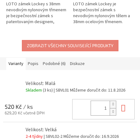
LOTO zámek Lockey s 38mm
LOTO zámek Lockey je
nevodivým nylonovým třmenem
bezpečnostní zámek s
je bezpečnostní zámek s
nevodivým nylonovým tělem a
patentovaným designem,
38mm ocelovým třmenem.
navržený pro ochranu před
Zámek kombinuje izolační
elektrickým proudem v rámci
vlastnosti s mechanickou
Lockout Tagout. Díky...
pevností a je navržen pro
použití...
ZOBRAZIT VŠECHNY SOUVISEJÍCÍ PRODUKTY
Varianty
Popis
Podobné (6)
Diskuze
Velikost: Malá
Skladem
(3 ks)
| SBVL01
Můžeme doručit do:
11.8.2026
Do 
520 Kč
/ ks
629,20 Kč včetně DPH
Velikost: Velká
2-4 týdny
| SBVL02-2
Můžeme doručit do:
16.9.2026