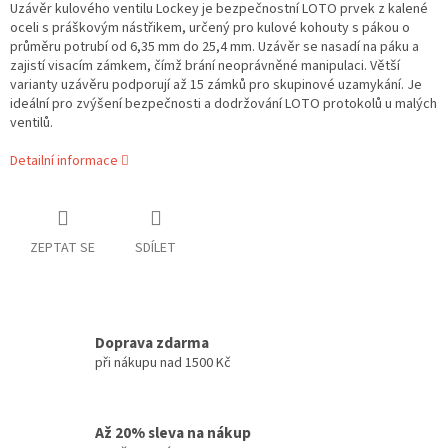
Uzávěr kulového ventilu Lockey je bezpečnostní LOTO prvek z kalené
oceli s práškovým nástřikem, určený pro kulové kohouty s pákou o
průměru potrubí od 6,35 mm do 25,4 mm. Uzávěr se nasadí na páku a
zajistí visacím zámkem, čímž brání neoprávněné manipulaci. Větší
varianty uzávěru podporují až 15 zámků pro skupinové uzamykání. Je
ideální pro zvýšení bezpečnosti a dodržování LOTO protokolů u malých
ventilů.
Detailní informace
ZEPTAT SE
SDÍLET
Doprava zdarma
při nákupu nad 1500 Kč
Až 20% sleva na nákup