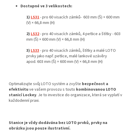
Dostupné ve 3 velikostech:
1)
LS31
- pro 60 visacích zámků- 603 mm (Š) × 600 mm
(V) × 66,8 mm (H)
2)
LS32
- pro 40 visacích zámků, 4 petlice a štítky - 603
mm (Š) × 600 mm (V) × 66,8 mm (H)
3)
LS33
- pro 40 visacích zámků, štítky a malé LOTO
prvky jako např. petlice, malé lankové uzávěry
apod. 603 mm (Š) × 600 mm (V) × 66,8 mm (H)
Optimalizujte svůj LOTO systém a zvyšte
bezpečnost a
efektivitu
ve vašem provozu s touto
kombinovanou LOTO
stanicí Lockey
. Je to investice do organizace, která se vyplatí v
každodenní praxi.
Stanice je vždy dodávána bez LOTO prvků, prvky na
obrázku jsou pouze ilustrativní.