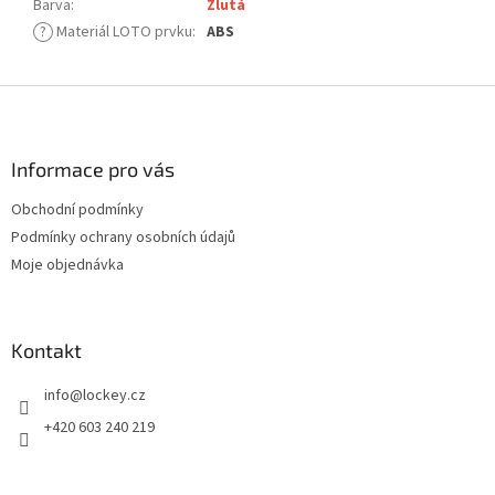
Barva
:
Žlutá
?
Materiál LOTO prvku
:
ABS
Z
á
p
a
Informace pro vás
t
Obchodní podmínky
í
Podmínky ochrany osobních údajů
Moje objednávka
Kontakt
info
@
lockey.cz
+420 603 240 219