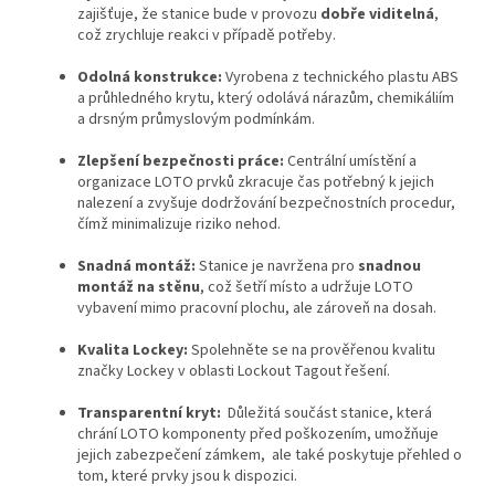
zajišťuje, že stanice bude v provozu
dobře viditelná
,
což zrychluje reakci v případě potřeby.
Odolná konstrukce:
Vyrobena z technického plastu ABS
a průhledného krytu, který odolává nárazům, chemikáliím
a drsným průmyslovým podmínkám.
Zlepšení bezpečnosti práce:
Centrální umístění a
organizace LOTO prvků zkracuje čas potřebný k jejich
nalezení a zvyšuje dodržování bezpečnostních procedur,
čímž minimalizuje riziko nehod.
Snadná montáž:
Stanice je navržena pro
snadnou
montáž na stěnu
, což šetří místo a udržuje LOTO
vybavení mimo pracovní plochu, ale zároveň na dosah.
Kvalita Lockey:
Spolehněte se na prověřenou kvalitu
značky Lockey v oblasti Lockout Tagout řešení.
Transparentní kryt:
Důležitá součást stanice, která
chrání LOTO komponenty před poškozením, umožňuje
jejich zabezpečení zámkem, ale také poskytuje přehled o
tom, které prvky jsou k dispozici.