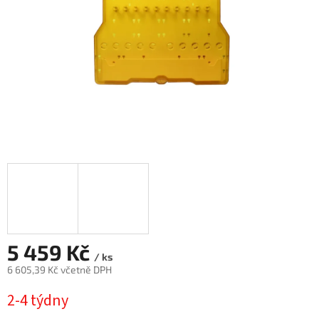
5 459 Kč
/ ks
6 605,39 Kč včetně DPH
Měrná
2-4 týdny
cena: