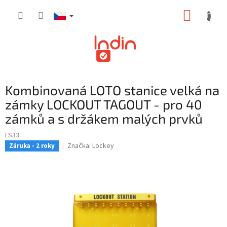
Přejít
NÁKUP
na
obsah
KOŠÍK
Kombinovaná LOTO stanice velká na
zámky LOCKOUT TAGOUT - pro 40
zámků a s držákem malých prvků
LS33
Značka:
Lockey
Záruka - 2 roky