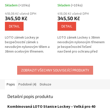
nylonové tělo (nevodivé),
6mm, nylonové tělo
Skladem
(>10 ks)
Skladem
(>10 ks)
rovná hrana
(nevodivé), rovná hrana
418,06 Kč včetně DPH
418,06 Kč včetně DPH
345,50 Kč
345,50 Kč
DETAIL
DETAIL
LOTO zámek Lockey je
LOTO zámek Lockey s 38mm
bezpečnostní zámek s
nevodivým nylonovým třmenem
nevodivým nylonovým tělem a
je bezpečnostní řešení
38mm ocelovým třmenem.
navržené pro ochranu před
Zámek kombinuje izolační
elektrickým proudem v rámci
vlastnosti s mechanickou
Lockout Tagout. Zámek má
pevností a je navržen pro
nevodivé nylonové tělo...
použití...
ZOBRAZIT VŠECHNY SOUVISEJÍCÍ PRODUKTY
Popis
Podobné (4)
Diskuze
Detailní popis produktu
Kombinovaná LOTO Stanice Lockey – Velká pro 40