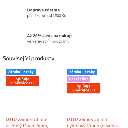
Doprava zdarma
při nákupu nad 1500 Kč
Až 20% sleva na nákup
ve věrnostním programu
Související produkty
Záruka - 2 roky
Záruka - 2 roky
Splňuje
Bestseller
Směrnice EU
Splňuje
Směrnice EU
LOTO zámek 38 mm,
LOTO zámek 38 mm,
ocelový třmen 6mm,
nylonový třmen (nevodivý)