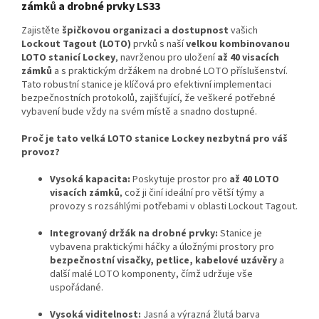
zámků a drobné prvky LS33
Zajistěte
špičkovou organizaci a dostupnost
vašich
Lockout Tagout (LOTO)
prvků s naší
velkou kombinovanou
LOTO stanicí Lockey
, navrženou pro uložení
až 40 visacích
zámků
a s praktickým držákem na drobné LOTO příslušenství.
Tato robustní stanice je klíčová pro efektivní implementaci
bezpečnostních protokolů, zajišťující, že veškeré potřebné
vybavení bude vždy na svém místě a snadno dostupné.
Proč je tato velká LOTO stanice Lockey nezbytná pro váš
provoz?
Vysoká kapacita:
Poskytuje prostor pro
až 40 LOTO
visacích zámků
, což ji činí ideální pro větší týmy a
provozy s rozsáhlými potřebami v oblasti Lockout Tagout.
Integrovaný držák na drobné prvky:
Stanice je
vybavena praktickými háčky a úložnými prostory pro
bezpečnostní visačky, petlice, kabelové uzávěry
a
další malé LOTO komponenty, čímž udržuje vše
uspořádané.
Vysoká viditelnost:
Jasná a výrazná žlutá barva